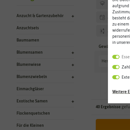
Hersteller
aufgrund 
Zustimmun
Anzucht & Gartenzubehör
Aussaat Ha
besteht d
zu einem 
Anzuchtsets
widerrufe
Aussaathilf
personen
Baumsamen
in unsere
Blumensamen
Esse
Hersteller: Sat
Blumenwiese
Zahl
Blumenzwiebeln
Exte
Einmachgläser
Weitere E
Exotische Samen
40 Ergebnisse
gefu
Flockenquetschen
Für die Kleinen