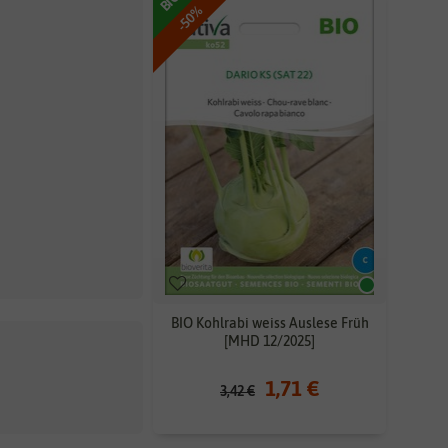
BIO
-50%
BIO Kohlrabi weiss Auslese Früh
[MHD 12/2025]
1,71 €
3,42 €