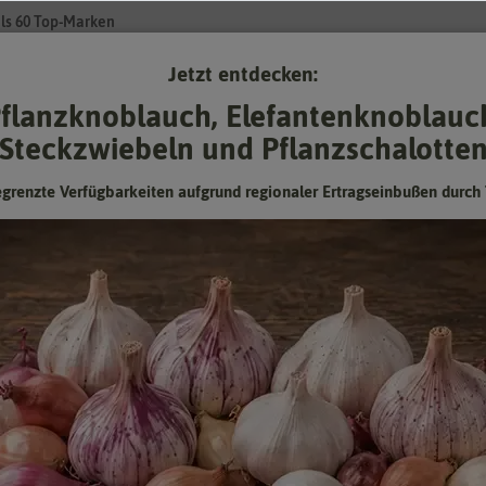
ls 60 Top-Marken
Jetzt entdecken:
Su
flanzknoblauch, Elefantenknoblauc
Steckzwiebeln und Pflanzschalotte
Gartenzubehör
Gründünger & -düngung
Pflanzgut
Keimspros
egrenzte Verfügbarkeiten aufgrund regionaler Ertragseinbußen durch 
milien haben sich wieder für die Selbstversorgung mit Gemüse aus dem
ehandelt, wenn Sie naturnah gärtnern, und kommt ohne langen Transport 
n Sie selber etwas geschafft, wenn Sie das Gemüse selbst herangezoge