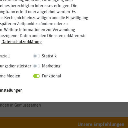
Preis
Lieferb
eines berechtigten Interesses erfolgen. Die
g kann erteilt oder abgelehnt werden. Es
us
Ernte
Lebens
as Recht, nicht einzuwilligen und die Einwilligung
späteren Zeitpunkt zu ändern oder zu
n. Weitere Informationen zur Verwendung
en
Anbauort
bezogener Daten und den Diensten erklären wir
r
Daten­schutz­erklärung
.
nziell
Statistik
iva Rheinau
ungsdienstleister
Marketing
rne Medien
Funktional
instellungen
nden in Gemüsesamen
Unsere Empfehlungen