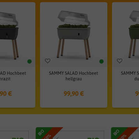
AD Hochbeet
SAMMY SALAD Hochbeet
SAMMY S
hrazit
hellgrau
du
,90 €
99,90 €
9
BIO
BIO
-50%
-50%