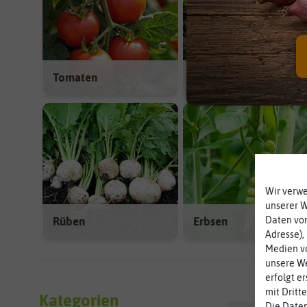
Tomaten
Salat
Wir verw
unserer 
Rüben
Erbsen
Daten von
Adresse),
Medien vo
unsere We
erfolgt e
mit Dritt
Kategorien
Die Daten