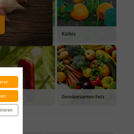
Gurken
Kürbis
ieren
Chili
Gemüsesamen-Sets
nen
ptieren