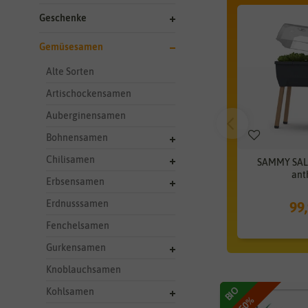
Geschenke
Gemüsesamen
Alte Sorten
Artischockensamen
Auberginensamen
Bohnensamen
Chilisamen
SAMMY SAL
ant
Erbsensamen
Erdnusssamen
99
Fenchelsamen
Gurkensamen
Knoblauchsamen
BIO
Kohlsamen
-50%