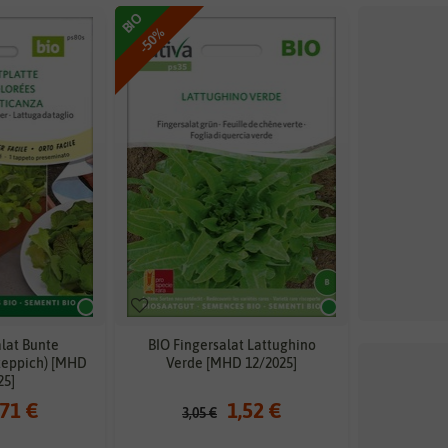
BIO
-50%
alat Bunte
BIO Fingersalat Lattughino
tteppich) [MHD
Verde [MHD 12/2025]
25]
,71 €
1,52 €
3,05 €