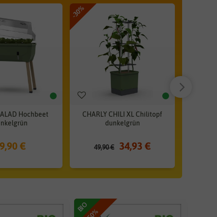
-30%
-30%
ALAD Hochbeet
CHARLY CHILI XL Chilitopf
CHARLY 
nkelgrün
dunkelgrün
9,90 €
34,93 €
49,90 €
39,
BIO
-50%