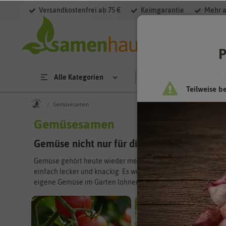
Versandkostenfrei ab 75 €
Keimgarantie
Mehr a
Filter
P
Alle Kategorien
Saatgut
Anzucht & 
Teilweise b
Gemüsesamen
Gemüsesamen
Gemüse nicht nur für die Selbstversorgung
Gemüse gehört heute wieder mehr zum Garten dazu. Viele Fa
einfach lecker und knackig. Es wurde nicht mit Pestiziden b
eigene Gemüse im Garten lohnenswert. Und schließlich habe