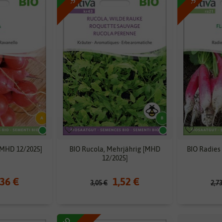
[MHD 12/2025]
BIO Rucola, Mehrjährig [MHD
BIO Radies
12/2025]
,36 €
1,52 €
3,05 €
2,7