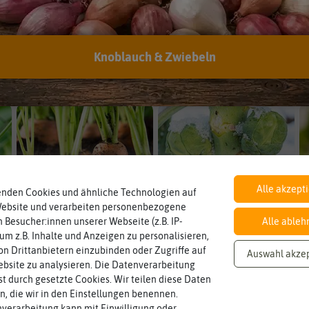
Knoblauch & Zwiebeln
Bohnen
Kohl
Alle akzept
enden Cookies und ähnliche Technologien auf
Website und verarbeiten personenbezogene
Möhren
Wintergemüse
 Besucher:innen unserer Webseite (z.B. IP-
Alle ableh
 um z.B. Inhalte und Anzeigen zu personalisieren,
n Drittanbietern einzubinden oder Zugriffe auf
Auswahl akze
Mehr anzeigen
bsite zu analysieren. Die Datenverarbeitung
rst durch gesetzte Cookies. Wir teilen diese Daten
en, die wir in den Einstellungen benennen.
verarbeitung kann mit Einwilligung oder