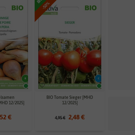
BIO
-50%
elsamen
BIO Tomate Sieger [MHD
MHD 12/2025]
12/2025]
,52 €
2,48 €
4,95 €