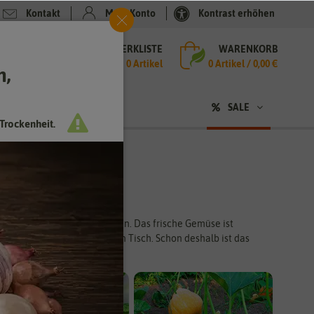
Kontakt
Mein Konto
Kontrast erhöhen
MERKLISTE
WARENKORB
che
0 Artikel
0
Artikel /
0,00 €
h,
n
sen
❤ für Tiere
SALE
Trockenheit.
 eigenen Garten entschieden. Das frische Gemüse ist
und Lagerung frisch auf den Tisch. Schon deshalb ist das
n haben.