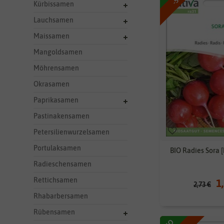
Kürbissamen
Lauchsamen
Maissamen
Mangoldsamen
Möhrensamen
Okrasamen
Paprikasamen
Pastinakensamen
Petersilienwurzelsamen
Portulaksamen
BIO Radies Sora 
Radieschensamen
Rettichsamen
1
2,73 €
Rhabarbersamen
Rübensamen