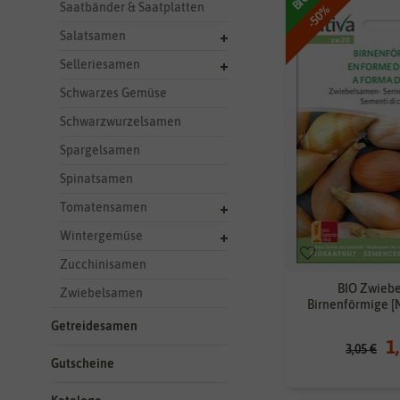
BIO
Saatbänder & Saatplatten
-50%
Salatsamen
Selleriesamen
Schwarzes Gemüse
Schwarzwurzelsamen
Spargelsamen
Spinatsamen
Tomatensamen
Wintergemüse
Zucchinisamen
BIO Zwieb
Zwiebelsamen
Birnenförmige [
Getreidesamen
1
3,05 €
Gutscheine