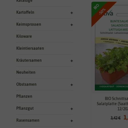
Kataloge
BIO
-50%
Kartoffeln
Keimsprossen
Kiloware
Kleintiersaaten
Kräutersamen
Neuheiten
Obstsamen
Pflanzen
BIO Schnitts
Salatplatte (Saa
Pflanzgut
12/20
1
3,42 €
Rasensamen