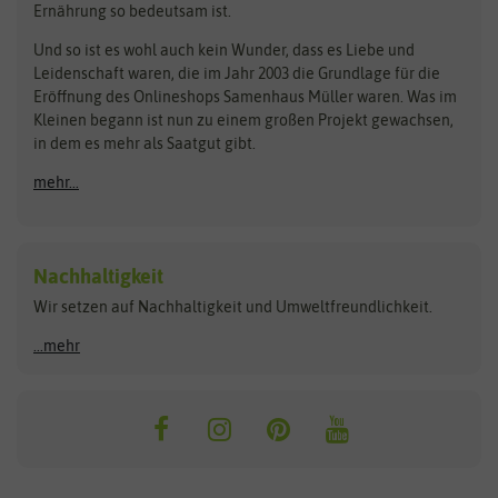
Ernährung so bedeutsam ist.
Bionana
Eschenfelder
Steckzwiebeln
Zimmer & Kübelpflanzen
Und so ist es wohl auch kein Wunder, dass es Liebe und
BIOWOL
Feldsaaten Freudenberger
Kataloge
Leidenschaft waren, die im Jahr 2003 die Grundlage für die
Blumicorn
Fertil
Schnäppchen
Eröffnung des Onlineshops Samenhaus Müller waren. Was im
Kleinen begann ist nun zu einem großen Projekt gewachsen,
Bûten Birds
Flora Elite
Anzucht & Gartenzubehör
in dem es mehr als Saatgut gibt.
Bûten Home
Flora Elite Blumenzwiebeln
mehr...
Anzuchtschalen
Buzzy Seeds
Flora Fantastica
Anzuchttöpfe
Buzzy Gifts
Florex
Folien, Vliese und Netze
Growblocks, Erde & Dünger
Carl Pabst
Nachhaltigkeit
Heizmatte & Heizkabel
Wir setzen auf Nachhaltigkeit und Umweltfreundlichkeit.
Florissa
Hortitops
Kokos-Quelltabletten
Zimmergewächshaus
Flortis
Jansen Zaden
...mehr
FLORTUS
Jiffy
Gemüsesamen
Franchi Sementi
JUB Holland
Bohnen & Erbsen
Frankonia Samen
Kent & Stowe
Gurkensamen
Kohlsamen
Garland
Kiepenkerl