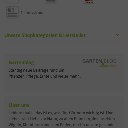
Firmenrechnung
Unsere Shopkategorien & Hersteller
Sämereien
Hersteller
Blumensamen
Gartenblog
Exotische Samen
Arche Noah
Clever Pots
Ständig neue Beiträge rund um
Gemüsesamen
ASB Greenworld
COMPO
Pflanzen, Pflege, Ernte und vieles
mehr...
Gründünger
Keimsprossen
Austrosaat
Culinaris
Kiloware
baza
De Bolster Bio-Samen
Kleintiersaaten
Kräutersamen
Benary
Dobar
Über uns
Loretta-Rasen
Bingenheimer Saatgut
Dürr-Samen
Leidenschaft – das ist es, was fürs Gärtnern wichtig ist. Und
Obstsamen
Liebe – viel Liebe zur Natur, zu allen Pflanzen, den Insekten,
Pilzbrut
BioBalu
elho
Vögeln, Kleintieren und zum Boden, der für unsere gesunde
Rasensamen