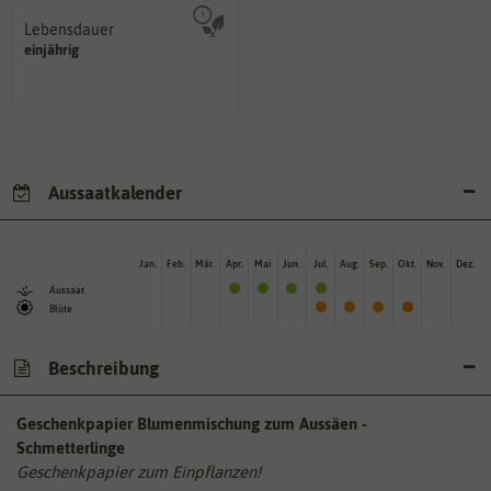
Lebensdauer
mehrjährig.
einjährig
einjährig, zweijährig oder
Pflanzen werden kategorisiert in:
Aussaatkalender
Jan.
Feb.
Mär.
Apr.
Mai
Jun.
Jul.
Aug.
Sep.
Okt.
Nov.
Dez.
Aussaat
Blüte
Beschreibung
Geschenkpapier Blumenmischung zum Aussäen -
Schmetterlinge
Geschenkpapier zum Einpflanzen!