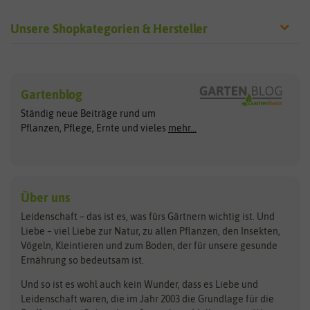
Unsere Shopkategorien & Hersteller
Sämereien
Hersteller
Blumensamen
Gartenblog
Exotische Samen
Arche Noah
Clever Pots
Ständig neue Beiträge rund um
Gemüsesamen
ASB Greenworld
COMPO
Pflanzen, Pflege, Ernte und vieles
mehr...
Gründünger
Keimsprossen
Austrosaat
Culinaris
Kiloware
baza
De Bolster Bio-Samen
Kleintiersaaten
Kräutersamen
Benary
Dobar
Über uns
Loretta-Rasen
Bingenheimer Saatgut
Dürr-Samen
Leidenschaft – das ist es, was fürs Gärtnern wichtig ist. Und
Obstsamen
Liebe – viel Liebe zur Natur, zu allen Pflanzen, den Insekten,
Pilzbrut
BioBalu
elho
Vögeln, Kleintieren und zum Boden, der für unsere gesunde
Rasensamen
Ernährung so bedeutsam ist.
Bionana
Eschenfelder
Steckzwiebeln
Zimmer & Kübelpflanzen
Und so ist es wohl auch kein Wunder, dass es Liebe und
BIOWOL
Feldsaaten Freudenberger
Kataloge
Leidenschaft waren, die im Jahr 2003 die Grundlage für die
Blumicorn
Fertil