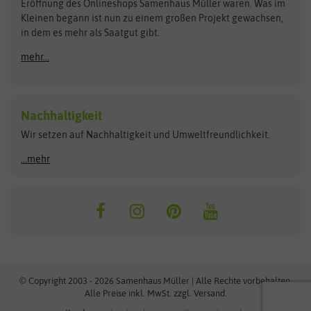
Schnäppchen
Eröffnung des Onlineshops Samenhaus Müller waren. Was im
Kleinen begann ist nun zu einem großen Projekt gewachsen,
Bûten Birds
Flora Elite
Anzucht & Gartenzubehör
in dem es mehr als Saatgut gibt.
Bûten Home
Flora Elite Blumenzwiebeln
mehr...
Anzuchtschalen
Buzzy Seeds
Flora Fantastica
Anzuchttöpfe
Buzzy Gifts
Florex
Folien, Vliese und Netze
Growblocks, Erde & Dünger
Carl Pabst
Nachhaltigkeit
Heizmatte & Heizkabel
Wir setzen auf Nachhaltigkeit und Umweltfreundlichkeit.
Florissa
Hortitops
Kokos-Quelltabletten
Zimmergewächshaus
Flortis
Jansen Zaden
...mehr
FLORTUS
Jiffy
Gemüsesamen
Franchi Sementi
JUB Holland
Bohnen & Erbsen
Frankonia Samen
Kent & Stowe
Gurkensamen
Kohlsamen
Garland
Kiepenkerl
Kürbissamen
Gardissimo
kixx
Lauchsamen
© Copyright 2003 - 2026 Samenhaus Müller | Alle Rechte vorbehalten.
Maissamen
Alle Preise inkl. MwSt. zzgl. Versand.
GEVO
Küpper
Möhrensamen