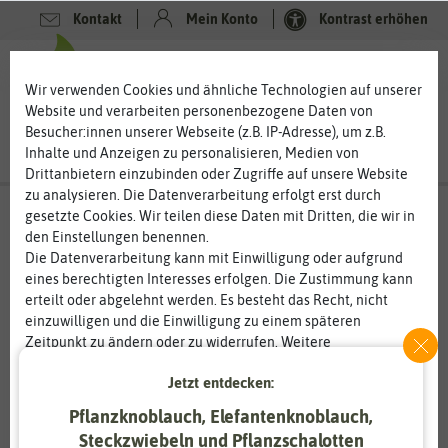
Kontakt
Mein Konto
Kontrast erhöhen
0
0
Wir verwenden Cookies und ähnliche Technologien auf unserer
Website und verarbeiten personenbezogene Daten von
Besucher:innen unserer Webseite (z.B. IP-Adresse), um z.B.
Inhalte und Anzeigen zu personalisieren, Medien von
Drittanbietern einzubinden oder Zugriffe auf unsere Website
zu analysieren. Die Datenverarbeitung erfolgt erst durch
gesetzte Cookies. Wir teilen diese Daten mit Dritten, die wir in
den Einstellungen benennen.
%
50
-
Die Datenverarbeitung kann mit Einwilligung oder aufgrund
eines berechtigten Interesses erfolgen. Die Zustimmung kann
erteilt oder abgelehnt werden. Es besteht das Recht, nicht
einzuwilligen und die Einwilligung zu einem späteren
Zeitpunkt zu ändern oder zu widerrufen. Weitere
Informationen zur Verwendung personenbezogener Daten und
Jetzt entdecken:
den Diensten erklären wir in unserer
Daten­schutz­erklärung
.
Pflanzknoblauch, Elefantenknoblauch,
Essenziell
Statistik
Steckzwiebeln und Pflanzschalotten