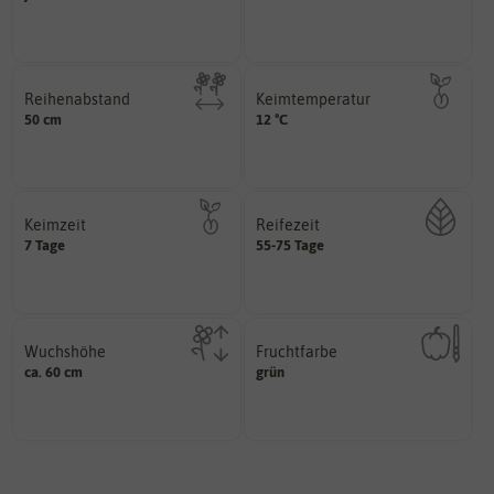
Pflanzen, die im Freien ohne
Welchen Abstand sollten die
Reihenabstand
Keimtemperatur
voneinander haben?
am idealsten?
50 cm
12 °C
Reihen der Pflanzen
für die Keimung des Samenkorns
Welchen Abstand sollten die
Welcher Temperatur­bereich ist
Keimzeit
Reifezeit
erste Keimblattpaar zeigt?
7 Tage
55-75 Tage
Pflanze aktiv wächst.
unter Idealbedingungen das
Zeitspanne des Jahres, in der die
Wie lange dauert es, bis sich
Wuchshöhe
Fruchtfarbe
diese Größe erreichen.
hat.
ca. 60 cm
grün
kann unter Idealumständen
sie nach dem Reifungsprozess
Die ausgewachsene Pflanze
Die Farbe der reifen Frucht, die