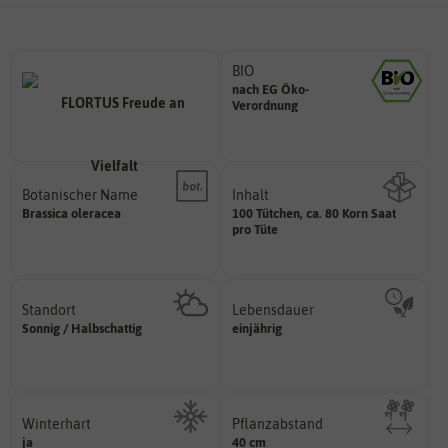
BIO
nach EG Öko-
Landwirtschaft arbeiten.
Verordnung
den Richtlinien der biologischen
Saatgut aus Betrieben, die nach
Botanischer Name
Inhalt
Bestimmung der Pflanze.
Brassica
oleracea
100 Tütchen, ca. 80 Korn Saat
Namen zur eindeutigen
Wie viel ist enthalten
pro Tüte
Der botanische (lateinische)
Standort
Lebensdauer
sonnig, vollsonnig)
mehrjährig.
Sonnig / Halbschattig
einjährig
Pflanze? (schattig, halbschattig,
einjährig, zweijährig oder
Wie viel Licht benötigt die
Pflanzen werden kategorisiert in:
Winterhart
Pflanzabstand
ja
Probleme überwintern können.
40 cm
Pflanzen voneinander haben?