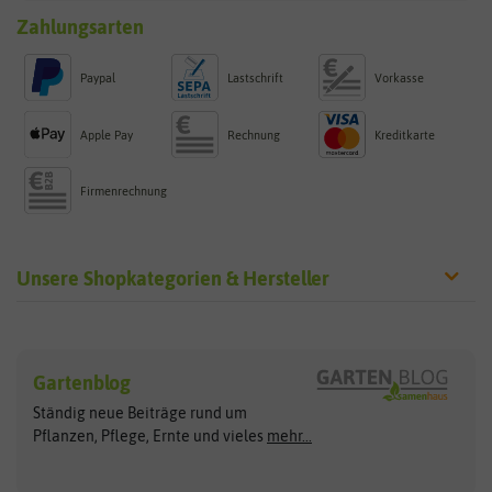
Zahlungsarten
Paypal
Lastschrift
Vorkasse
Apple Pay
Rechnung
Kreditkarte
Firmenrechnung
Unsere Shopkategorien & Hersteller
Sämereien
Hersteller
Blumensamen
Gartenblog
Exotische Samen
Arche Noah
Clever Pots
Ständig neue Beiträge rund um
Gemüsesamen
ASB Greenworld
COMPO
Pflanzen, Pflege, Ernte und vieles
mehr...
Gründünger
Keimsprossen
Austrosaat
Culinaris
Kiloware