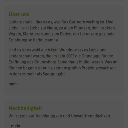
baza
De Bolster Bio-Samen
Kleintiersaaten
Kräutersamen
Benary
Dobar
Über uns
Loretta-Rasen
Bingenheimer Saatgut
Dürr-Samen
Leidenschaft – das ist es, was fürs Gärtnern wichtig ist. Und
Obstsamen
Liebe – viel Liebe zur Natur, zu allen Pflanzen, den Insekten,
Pilzbrut
BioBalu
elho
Vögeln, Kleintieren und zum Boden, der für unsere gesunde
Rasensamen
Ernährung so bedeutsam ist.
Bionana
Eschenfelder
Steckzwiebeln
Zimmer & Kübelpflanzen
Und so ist es wohl auch kein Wunder, dass es Liebe und
BIOWOL
Feldsaaten Freudenberger
Kataloge
Leidenschaft waren, die im Jahr 2003 die Grundlage für die
Blumicorn
Fertil
Schnäppchen
Eröffnung des Onlineshops Samenhaus Müller waren. Was im
Kleinen begann ist nun zu einem großen Projekt gewachsen,
Bûten Birds
Flora Elite
Anzucht & Gartenzubehör
in dem es mehr als Saatgut gibt.
Bûten Home
Flora Elite Blumenzwiebeln
mehr...
Anzuchtschalen
Buzzy Seeds
Flora Fantastica
Anzuchttöpfe
Buzzy Gifts
Florex
Folien, Vliese und Netze
Growblocks, Erde & Dünger
Carl Pabst
Nachhaltigkeit
Heizmatte & Heizkabel
Wir setzen auf Nachhaltigkeit und Umweltfreundlichkeit.
Florissa
Hortitops
Kokos-Quelltabletten
Zimmergewächshaus
Flortis
Jansen Zaden
...mehr