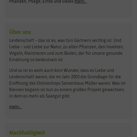
Pflanzen, Pflege, Ernte und vieles
mehr...
Gründünger
Keimsprossen
Austrosaat
Culinaris
Kiloware
baza
De Bolster Bio-Samen
Kleintiersaaten
Kräutersamen
Benary
Dobar
Über uns
Loretta-Rasen
Bingenheimer Saatgut
Dürr-Samen
Leidenschaft – das ist es, was fürs Gärtnern wichtig ist. Und
Obstsamen
Liebe – viel Liebe zur Natur, zu allen Pflanzen, den Insekten,
Pilzbrut
BioBalu
elho
Vögeln, Kleintieren und zum Boden, der für unsere gesunde
Rasensamen
Ernährung so bedeutsam ist.
Bionana
Eschenfelder
Steckzwiebeln
Zimmer & Kübelpflanzen
Und so ist es wohl auch kein Wunder, dass es Liebe und
BIOWOL
Feldsaaten Freudenberger
Kataloge
Leidenschaft waren, die im Jahr 2003 die Grundlage für die
Blumicorn
Fertil
Schnäppchen
Eröffnung des Onlineshops Samenhaus Müller waren. Was im
Kleinen begann ist nun zu einem großen Projekt gewachsen,
Bûten Birds
Flora Elite
Anzucht & Gartenzubehör
in dem es mehr als Saatgut gibt.
Bûten Home
Flora Elite Blumenzwiebeln
mehr...
Anzuchtschalen
Buzzy Seeds
Flora Fantastica
Anzuchttöpfe
Buzzy Gifts
Florex
Folien, Vliese und Netze
Growblocks, Erde & Dünger
Carl Pabst
Nachhaltigkeit
Heizmatte & Heizkabel