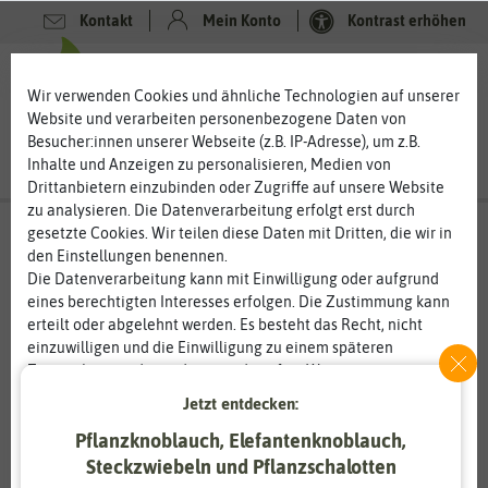
Kontakt
Mein Konto
Kontrast erhöhen
0
0
Wir verwenden Cookies und ähnliche Technologien auf unserer
Website und verarbeiten personenbezogene Daten von
Besucher:innen unserer Webseite (z.B. IP-Adresse), um z.B.
Inhalte und Anzeigen zu personalisieren, Medien von
Drittanbietern einzubinden oder Zugriffe auf unsere Website
zu analysieren. Die Datenverarbeitung erfolgt erst durch
gesetzte Cookies. Wir teilen diese Daten mit Dritten, die wir in
den Einstellungen benennen.
Die Datenverarbeitung kann mit Einwilligung oder aufgrund
eines berechtigten Interesses erfolgen. Die Zustimmung kann
erteilt oder abgelehnt werden. Es besteht das Recht, nicht
einzuwilligen und die Einwilligung zu einem späteren
Zeitpunkt zu ändern oder zu widerrufen. Weitere
Informationen zur Verwendung personenbezogener Daten und
Jetzt entdecken:
den Diensten erklären wir in unserer
Daten­schutz­erklärung
.
Pflanzknoblauch, Elefantenknoblauch,
Steckzwiebeln und Pflanzschalotten
Essenziell
Statistik