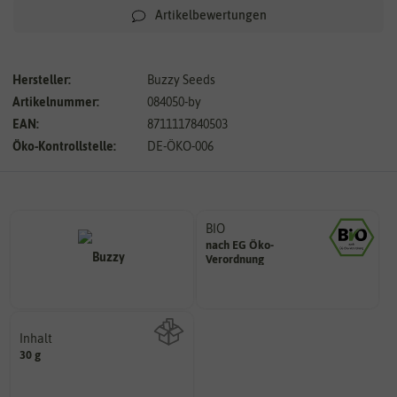
Artikelbewertungen
Hersteller:
Buzzy Seeds
Artikelnummer:
084050-by
EAN:
8711117840503
Öko-Kontrollstelle:
DE-ÖKO-006
BIO
nach EG Öko-
Landwirtschaft arbeiten.
Verordnung
den Richtlinien der biologischen
Saatgut aus Betrieben, die nach
Inhalt
30 g
Wie viel ist enthalten