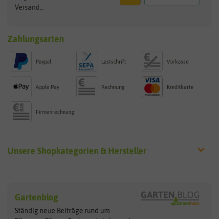
Versand...
Zahlungsarten
Paypal
Lastschrift
Vorkasse
Apple Pay
Rechnung
Kreditkarte
Firmenrechnung
Unsere Shopkategorien & Hersteller
Sämereien
Hersteller
Blumensamen
Gartenblog
Exotische Samen
Arche Noah
Clever Pots
Ständig neue Beiträge rund um
Gemüsesamen
ASB Greenworld
COMPO