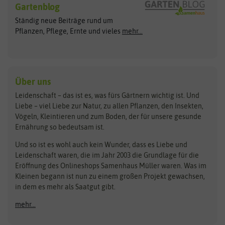
Gartenblog
Exotische Samen
Arche Noah
Clever Pots
Ständig neue Beiträge rund um
Gemüsesamen
ASB Greenworld
COMPO
Pflanzen, Pflege, Ernte und vieles
mehr...
Gründünger
Keimsprossen
Austrosaat
Culinaris
Kiloware
baza
De Bolster Bio-Samen
Kleintiersaaten
Kräutersamen
Benary
Dobar
Über uns
Loretta-Rasen
Bingenheimer Saatgut
Dürr-Samen
Leidenschaft – das ist es, was fürs Gärtnern wichtig ist. Und
Obstsamen
Liebe – viel Liebe zur Natur, zu allen Pflanzen, den Insekten,
Pilzbrut
BioBalu
elho
Vögeln, Kleintieren und zum Boden, der für unsere gesunde
Rasensamen
Ernährung so bedeutsam ist.
Bionana
Eschenfelder
Steckzwiebeln
Zimmer & Kübelpflanzen
Und so ist es wohl auch kein Wunder, dass es Liebe und
BIOWOL
Feldsaaten Freudenberger
Kataloge
Leidenschaft waren, die im Jahr 2003 die Grundlage für die
Blumicorn
Fertil
Schnäppchen
Eröffnung des Onlineshops Samenhaus Müller waren. Was im
Kleinen begann ist nun zu einem großen Projekt gewachsen,
Bûten Birds
Flora Elite
Anzucht & Gartenzubehör
in dem es mehr als Saatgut gibt.
Bûten Home
Flora Elite Blumenzwiebeln
mehr...
Anzuchtschalen
Buzzy Seeds
Flora Fantastica
Anzuchttöpfe