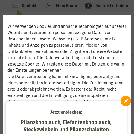
Kontakt
Mein Konto
Kontrast erhöhen
0
0
Wir verwenden Cookies und ähnliche Technologien auf unserer
Website und verarbeiten personenbezogene Daten von
Besucher:innen unserer Webseite (z.B. IP-Adresse), um z.B.
Inhalte und Anzeigen zu personalisieren, Medien von
Drittanbietern einzubinden oder Zugriffe auf unsere Website
zu analysieren. Die Datenverarbeitung erfolgt erst durch
gesetzte Cookies. Wir teilen diese Daten mit Dritten, die wir in
den Einstellungen benennen.
Die Datenverarbeitung kann mit Einwilligung oder aufgrund
eines berechtigten Interesses erfolgen. Die Zustimmung kann
erteilt oder abgelehnt werden. Es besteht das Recht, nicht
einzuwilligen und die Einwilligung zu einem späteren
Zeitpunkt zu ändern oder zu widerrufen. Weitere
Informationen zur Verwendung personenbezogener Daten und
Jetzt entdecken:
den Diensten erklären wir in unserer
Daten­schutz­erklärung
.
Pflanzknoblauch, Elefantenknoblauch,
Steckzwiebeln und Pflanzschalotten
Essenziell
Statistik