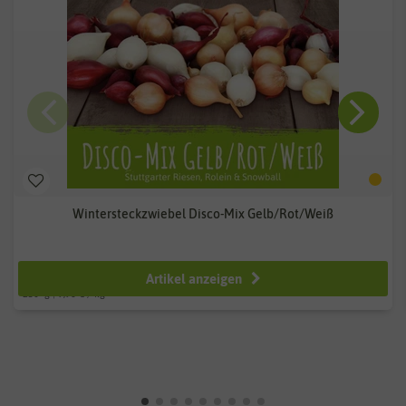
Wintersteckzwiebel Disco-Mix Gelb/Rot/Weiß
ab 2,49 €
Artikel anzeigen
250
g
| 9,96 € / kg