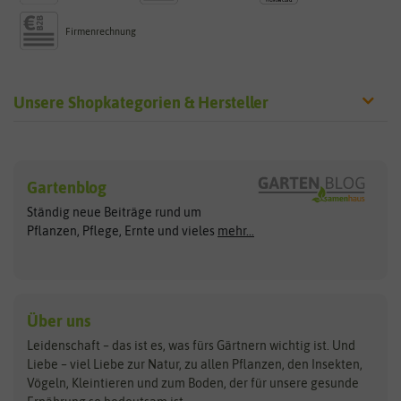
Firmenrechnung
Unsere Shopkategorien & Hersteller
Sämereien
Hersteller
Blumensamen
Gartenblog
Exotische Samen
Arche Noah
Clever Pots
Ständig neue Beiträge rund um
Gemüsesamen
ASB Greenworld
COMPO
Pflanzen, Pflege, Ernte und vieles
mehr...
Gründünger
Keimsprossen
Austrosaat
Culinaris
Kiloware
baza
De Bolster Bio-Samen
Kleintiersaaten
Kräutersamen
Benary
Dobar
Über uns
Loretta-Rasen
Bingenheimer Saatgut
Dürr-Samen
Leidenschaft – das ist es, was fürs Gärtnern wichtig ist. Und
Obstsamen
Liebe – viel Liebe zur Natur, zu allen Pflanzen, den Insekten,
Pilzbrut
BioBalu
elho
Vögeln, Kleintieren und zum Boden, der für unsere gesunde
Rasensamen