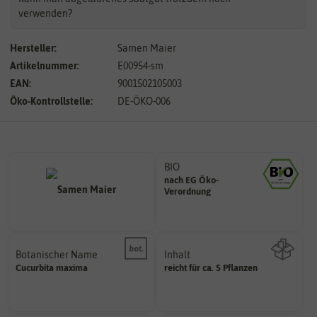
verwenden?
Hersteller:
Samen Maier
Artikelnummer:
E00954-sm
EAN:
9001502105003
Öko-Kontrollstelle:
DE-ÖKO-006
BIO
nach EG Öko-
Landwirtschaft arbeiten.
Verordnung
den Richtlinien der biologischen
Saatgut aus Betrieben, die nach
Botanischer Name
Inhalt
Bestimmung der Pflanze.
Cucurbita
maxima
reicht für ca. 5 Pflanzen
Namen zur eindeutigen
Wie viel ist enthalten
Der botanische (lateinische)