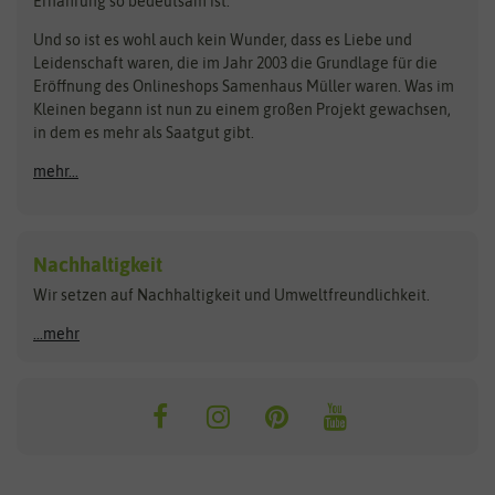
Ernährung so bedeutsam ist.
Bionana
Eschenfelder
Steckzwiebeln
Zimmer & Kübelpflanzen
Und so ist es wohl auch kein Wunder, dass es Liebe und
BIOWOL
Feldsaaten Freudenberger
Kataloge
Leidenschaft waren, die im Jahr 2003 die Grundlage für die
Blumicorn
Fertil
Schnäppchen
Eröffnung des Onlineshops Samenhaus Müller waren. Was im
Kleinen begann ist nun zu einem großen Projekt gewachsen,
Bûten Birds
Flora Elite
Anzucht & Gartenzubehör
in dem es mehr als Saatgut gibt.
Bûten Home
Flora Elite Blumenzwiebeln
mehr...
Anzuchtschalen
Buzzy Seeds
Flora Fantastica
Anzuchttöpfe
Buzzy Gifts
Florex
Folien, Vliese und Netze
Growblocks, Erde & Dünger
Carl Pabst
Nachhaltigkeit
Heizmatte & Heizkabel
Wir setzen auf Nachhaltigkeit und Umweltfreundlichkeit.
Florissa
Hortitops
Kokos-Quelltabletten
Zimmergewächshaus
Flortis
Jansen Zaden
...mehr
FLORTUS
Jiffy
Gemüsesamen
Franchi Sementi
JUB Holland
Bohnen & Erbsen
Frankonia Samen
Kent & Stowe
Gurkensamen
Kohlsamen
Garland
Kiepenkerl
Kürbissamen