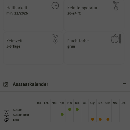
Haltbarkeit
Keimtemperatur
sollte.
am idealsten?
min. 12/2026
20-24 °C
und Pflanzgut sehr gut keimen
für die Keimung des Samenkorns
Zeitpunkt, bis zu dem das Saat-
Welcher Temperatur­bereich ist
Keimzeit
Fruchtfarbe
erste Keimblattpaar zeigt?
hat.
5-8 Tage
grün
unter Idealbedingungen das
sie nach dem Reifungsprozess
Wie lange dauert es, bis sich
Die Farbe der reifen Frucht, die
Aussaatkalender
Jan.
Feb.
Mär.
Apr.
Mai
Jun.
Jul.
Aug.
Sep.
Okt.
Nov.
Dez.
Aussaat
Aussaat Haus
Ernte