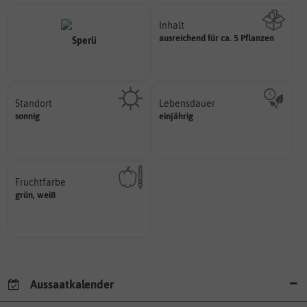
Inhalt
ausreichend für ca. 5 Pflanzen
Wie viel ist enthalten
Standort
Lebensdauer
sonnig, vollsonnig)
mehrjährig.
sonnig
einjährig
Pflanze? (schattig, halbschattig,
einjährig, zweijährig oder
Wie viel Licht benötigt die
Pflanzen werden kategorisiert in:
Fruchtfarbe
hat.
grün, weiß
sie nach dem Reifungsprozess
Die Farbe der reifen Frucht, die
Aussaatkalender