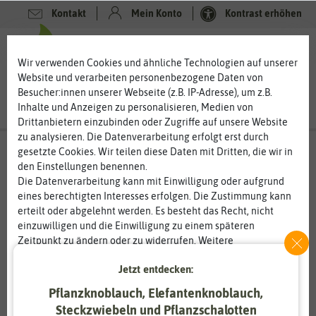
Kontakt
Mein Konto
Kontrast erhöhen
0
0
Wir verwenden Cookies und ähnliche Technologien auf unserer
Website und verarbeiten personenbezogene Daten von
Besucher:innen unserer Webseite (z.B. IP-Adresse), um z.B.
Inhalte und Anzeigen zu personalisieren, Medien von
Drittanbietern einzubinden oder Zugriffe auf unsere Website
zu analysieren. Die Datenverarbeitung erfolgt erst durch
gesetzte Cookies. Wir teilen diese Daten mit Dritten, die wir in
den Einstellungen benennen.
Die Datenverarbeitung kann mit Einwilligung oder aufgrund
eines berechtigten Interesses erfolgen. Die Zustimmung kann
erteilt oder abgelehnt werden. Es besteht das Recht, nicht
einzuwilligen und die Einwilligung zu einem späteren
Zeitpunkt zu ändern oder zu widerrufen. Weitere
Informationen zur Verwendung personenbezogener Daten und
Jetzt entdecken:
den Diensten erklären wir in unserer
Daten­schutz­erklärung
.
Pflanzknoblauch, Elefantenknoblauch,
Essenziell
Statistik
Steckzwiebeln und Pflanzschalotten