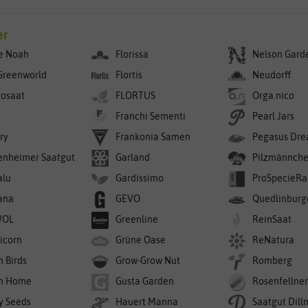
er
e Noah
Florissa
Nelson Gard
Greenworld
Flortis
Neudorff
rosaat
FLORTUS
Orga.nico
Franchi Sementi
Pearl Jars
ry
Frankonia Samen
Pegasus Dre
enheimer Saatgut
Garland
Pilzmännch
alu
Gardissimo
ProSpecieRa
ana
GEVO
Quedlinburg
WOL
Greenline
ReinSaat
icorn
Grüne Oase
ReNatura
n Birds
Grow-Grow Nut
Romberg
n Home
Gusta Garden
Rosenfellne
y Seeds
Hauert Manna
Saatgut Dil