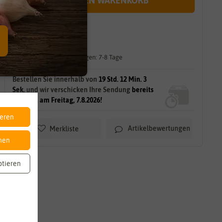
IN DEN WARENKORB
sofort lieferbar
gilt für
26
Stück
am Lager.
Lieferzeit für größere Mengen: 7-8 Tage
Bestellen Sie innerhalb von
19 Std. 12 Min. 2
Sek.
und wir verschicken Ihre Sendung
bereits
morgen, am Freitag, 7.8.2026!
ieren
Artikelbewertungen
Merkliste
nen
ptieren