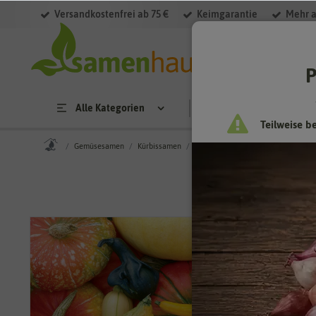
Versandkostenfrei ab 75 €
Keimgarantie
Mehr a
P
Alle Kategorien
Saatgut
Anzucht & 
Teilweise b
Gemüsesamen
Kürbissamen
Zierkürbissamen
Zierkürbis Er