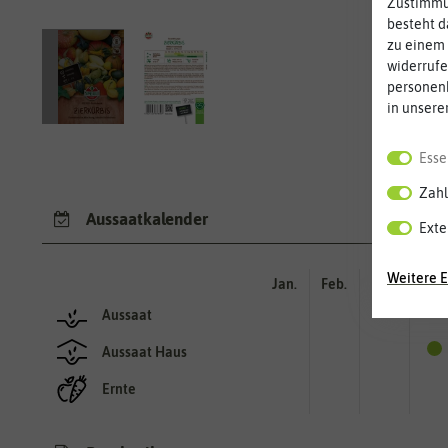
Zustimmun
besteht d
zu einem 
widerrufe
personen
in unsere
Esse
Zahl
Aussaatkalender
Exte
Weitere E
Jan.
Feb.
Mär.
Apr.
Aussaat
Aussaat Haus
Ernte