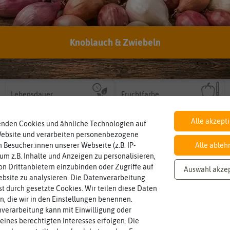
Knoblauch & Zwiebeln
Inhalt
Standort
sonnig, vollsonnig)
Wie viel ist enthalten
Pflanze? (schattig, halbschattig,
ausreichend für ca. 12 Pflanzen
sonnig
Wie viel Licht benötigt die
Lebensdauer
Fruchtfarbe
mehrjährig.
sie nach dem Reifungsprozess hat.
einjährig, zweijährig oder
einjährig
gelb, grün, mehrfarbig, orange,
Die Farbe der reifen Frucht, die
Pflanzen werden kategorisiert in:
weiß
Alle akzept
enden Cookies und ähnliche Technologien auf
Website und verarbeiten personenbezogene
 Besucher:innen unserer Webseite (z.B. IP-
Alle ableh
 um z.B. Inhalte und Anzeigen zu personalisieren,
n Drittanbietern einzubinden oder Zugriffe auf
Auswahl akze
bsite zu analysieren. Die Datenverarbeitung
rst durch gesetzte Cookies. Wir teilen diese Daten
en, die wir in den Einstellungen benennen.
verarbeitung kann mit Einwilligung oder
eines berechtigten Interesses erfolgen. Die