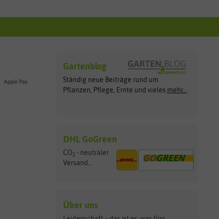
Gartenblog
Ständig neue Beiträge rund um
Apple Pay
Pflanzen, Pflege, Ernte und vieles
mehr...
DHL GoGreen
CO
- neutraler
2
Versand...
Über uns
Leidenschaft – das ist es, was fürs