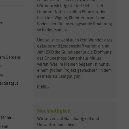
Gärtnern wichtig ist. Und Liebe – viel
Liebe zur Natur, zu allen Pflanzen, den
Insekten, Vögeln, Kleintieren und zum
en
Boden, der für unsere gesunde Ernährung
so bedeutsam ist.
Und so ist es wohl auch kein Wunder, dass
es Liebe und Leidenschaft waren, die im
Jahr 2003 die Grundlage für die Eröffnung
am Gardens
des Onlineshops Samenhaus Müller
waren. Was im Kleinen begann ist nun zu
en
einem großen Projekt gewachsen, in dem
ra
es mehr als Saatgut gibt.
er Saatgut
mehr...
Nachhaltigkeit
r Mühle
Wir setzen auf Nachhaltigkeit und
Umweltfreundlichkeit.
lmann