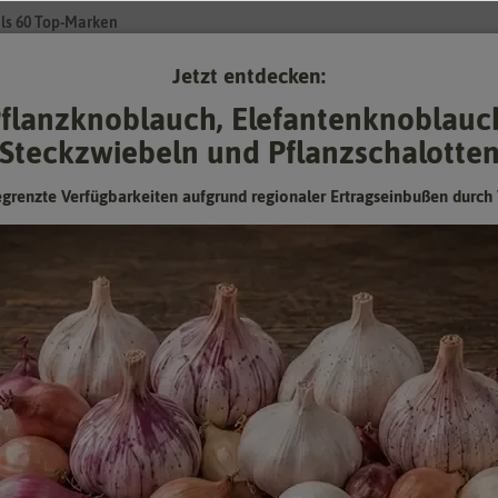
ls 60 Top-Marken
Jetzt entdecken:
Su
flanzknoblauch, Elefantenknoblauc
Steckzwiebeln und Pflanzschalotte
Gartenzubehör
Pflanzgut
Keimsprossen
❤ für Tiere
egrenzte Verfügbarkeiten aufgrund regionaler Ertragseinbußen durch 
ntedank
Zierkürbis Erntedank
rankend, Höhe bis 1,80 m
Hersteller:
Sperli-Samen
Artikelnummer:
87630
EAN:
4001523876307