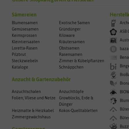
Sämereien
Herstell
Blumensamen
Exotische Samen
Arch
Gemüsesamen
Gründünger
ASB 
Keimsprossen
Kiloware
Aust
Kleintiersaaten
Kräutersamen
Loretta-Rasen
Obstsamen
baza
Pilzbrut
Rasensamen
Bena
Steckzwiebeln
Zimmer & Kübelpflanzen
Bing
Kataloge
Schnäppchen
BioB
Anzucht & Gartenzubehör
Bion
Anzuchtschalen
Anzuchttöpfe
BIO
Folien, Vliese und Netze
Growblocks, Erde &
Blum
Dünger
Bûte
Heizmatte & Heizkabel
Kokos-Quelltabletten
Zimmergewächshaus
Bûte
Buzz