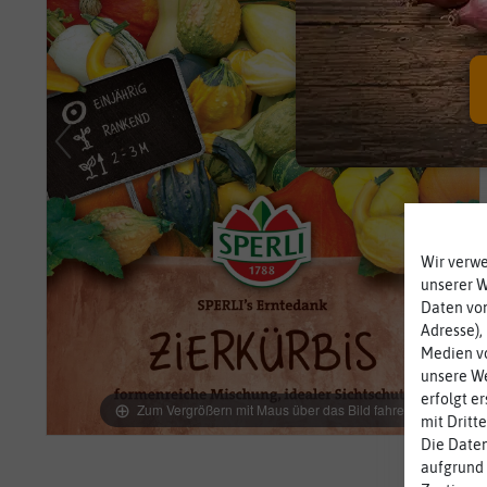
Wir verw
unserer 
Daten von
Adresse),
Medien vo
unsere We
erfolgt e
Zum Vergrößern mit Maus über das Bild fahren
mit Dritt
Die Daten
aufgrund 