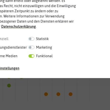
g kann erteilt oder abgelehnt werden. Es
as Recht, nicht einzuwilligen und die Einwilligung
späteren Zeitpunkt zu ändern oder zu
n. Weitere Informationen zur Verwendung
bezogener Daten und den Diensten erklären wir
r
Daten­schutz­erklärung
.
nziell
Statistik
ungsdienstleister
Marketing
rne Medien
Funktional
instellungen
Mai
Jun.
Jul.
Aug.
Sep.
Okt.
Nov.
Dez.