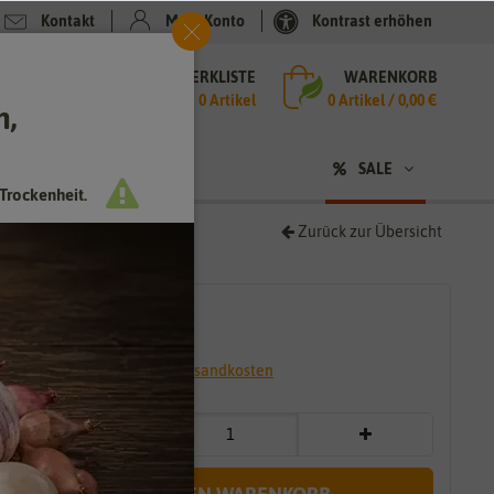
Kontakt
Mein Konto
Kontrast erhöhen
MERKLISTE
WARENKORB
che
0 Artikel
0
Artikel /
0,00 €
h,
n
SALE
Trockenheit.
Zurück zur Übersicht
2,79 €
*
* inkl. 7% MwSt. zzgl.
Versandkosten