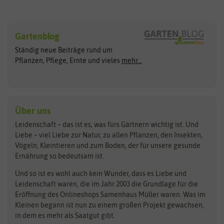
Sämereien
Hersteller
Blumensamen
Gartenblog
Exotische Samen
Arche Noah
Clever Pots
Ständig neue Beiträge rund um
Gemüsesamen
ASB Greenworld
COMPO
Pflanzen, Pflege, Ernte und vieles
mehr...
Gründünger
Keimsprossen
Austrosaat
Culinaris
Kiloware
baza
De Bolster Bio-Samen
Kleintiersaaten
Kräutersamen
Benary
Dobar
Über uns
Loretta-Rasen
Bingenheimer Saatgut
Dürr-Samen
Leidenschaft – das ist es, was fürs Gärtnern wichtig ist. Und
Obstsamen
Liebe – viel Liebe zur Natur, zu allen Pflanzen, den Insekten,
Pilzbrut
BioBalu
elho
Vögeln, Kleintieren und zum Boden, der für unsere gesunde
Rasensamen
Ernährung so bedeutsam ist.
Bionana
Eschenfelder
Steckzwiebeln
Zimmer & Kübelpflanzen
Und so ist es wohl auch kein Wunder, dass es Liebe und
BIOWOL
Feldsaaten Freudenberger
Kataloge
Leidenschaft waren, die im Jahr 2003 die Grundlage für die
Blumicorn
Fertil
Schnäppchen
Eröffnung des Onlineshops Samenhaus Müller waren. Was im
Kleinen begann ist nun zu einem großen Projekt gewachsen,
Bûten Birds
Flora Elite
Anzucht & Gartenzubehör
in dem es mehr als Saatgut gibt.
Bûten Home
Flora Elite Blumenzwiebeln