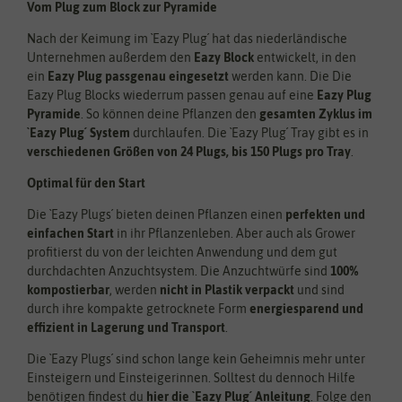
Vom Plug zum Block zur Pyramide
Nach der Keimung im `Eazy Plug´ hat das niederländische
Unternehmen außerdem den
Eazy Block
entwickelt, in den
ein
Eazy Plug passgenau eingesetzt
werden kann. Die Die
Eazy Plug Blocks wiederrum passen genau auf eine
Eazy Plug
Pyramide
. So können deine Pflanzen den
gesamten Zyklus im
`Eazy Plug´ System
durchlaufen. Die `Eazy Plug´ Tray gibt es in
verschiedenen Größen von 24 Plugs, bis 150 Plugs pro Tray
.
Optimal für den Start
Die `Eazy Plugs´ bieten deinen Pflanzen einen
perfekten und
einfachen Start
in ihr Pflanzenleben. Aber auch als Grower
profitierst du von der leichten Anwendung und dem gut
durchdachten Anzuchtsystem. Die Anzuchtwürfe sind
100%
kompostierbar
, werden
nicht in Plastik verpackt
und sind
durch ihre kompakte getrocknete Form
energiesparend und
effizient in Lagerung und Transport
.
Die `Eazy Plugs´ sind schon lange kein Geheimnis mehr unter
Einsteigern und Einsteigerinnen. Solltest du dennoch Hilfe
benötigen findest du
hier die `Eazy Plug´ Anleitung
. Folge den