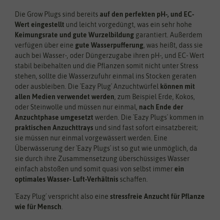
Die Grow Plugs sind bereits
auf den perfekten pH-, und EC-
Wert eingestellt
und leicht vorgedüngt, was ein sehr hohe
Keimungsrate und gute Wurzelbildung
garantiert. Außerdem
verfügen über eine
gute Wasserpufferung
, was heißt, dass sie
auch bei Wasser-, oder Düngerzugabe ihren pH-, und EC- Wert
stabil beibehalten und die Pflanzen somit nicht unter Stress
stehen, sollte die Wasserzufuhr einmal ins Stocken geraten
oder ausbleiben. Die `Eazy Plug´ Anzuchtwürfel
können mit
allen Medien verwendet werden
, zum Beispiel Erde, Kokos,
oder Steinwolle und müssen nur einmal,
nach Ende der
Anzuchtphase umgesetzt
werden. Die `Eazy Plugs´ kommen in
praktischen Anzuchttrays
und sind fast sofort einsatzbereit;
sie müssen nur einmal vorgewässert werden. Eine
Überwässerung der `Eazy Plugs´ ist so gut wie unmöglich, da
sie durch ihre Zusammensetzung überschüssiges Wasser
einfach abstoßen und somit quasi von selbst immer
ein
optimales Wasser- Luft-Verhältnis
schaffen.
`Eazy Plug´ verspricht also eine
stressfreie Anzucht für Pflanze
wie für Mensch
.