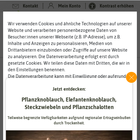
Kontakt
Mein Konto
Kontrast erhöhen
0
0
Wir verwenden Cookies und ähnliche Technologien auf unserer
Website und verarbeiten personenbezogene Daten von
Besucher:innen unserer Webseite (z.B. IP-Adresse), um z.B.
Inhalte und Anzeigen zu personalisieren, Medien von
Drittanbietern einzubinden oder Zugriffe auf unsere Website
zu analysieren. Die Datenverarbeitung erfolgt erst durch
gesetzte Cookies. Wir teilen diese Daten mit Dritten, die wir in
den Einstellungen benennen.
Die Datenverarbeitung kann mit Einwilligung oder aufgrund
eines berechtigten Interesses erfolgen. Die Zustimmung kann
Jetzt entdecken:
erteilt oder abgelehnt werden. Es besteht das Recht, nicht
einzuwilligen und die Einwilligung zu einem späteren
Pflanzknoblauch, Elefantenknoblauch,
Zeitpunkt zu ändern oder zu widerrufen. Weitere
Steckzwiebeln und Pflanzschalotten
Informationen zur Verwendung personenbezogener Daten und
den Diensten erklären wir in unserer
Daten­schutz­erklärung
.
Teilweise begrenzte Verfügbarkeiten aufgrund regionaler Ertragseinbußen
durch Trockenheit.
Essenziell
Statistik