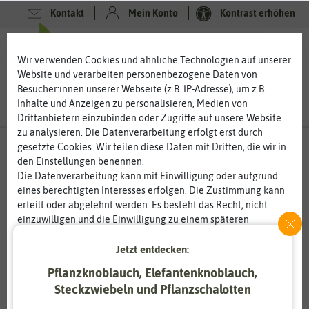
Kontakt
Mein Konto
Kontrast erhöhen
0
0
Wir verwenden Cookies und ähnliche Technologien auf unserer
Website und verarbeiten personenbezogene Daten von
Besucher:innen unserer Webseite (z.B. IP-Adresse), um z.B.
Inhalte und Anzeigen zu personalisieren, Medien von
Drittanbietern einzubinden oder Zugriffe auf unsere Website
zu analysieren. Die Datenverarbeitung erfolgt erst durch
gesetzte Cookies. Wir teilen diese Daten mit Dritten, die wir in
den Einstellungen benennen.
%
20
-
Die Datenverarbeitung kann mit Einwilligung oder aufgrund
eines berechtigten Interesses erfolgen. Die Zustimmung kann
erteilt oder abgelehnt werden. Es besteht das Recht, nicht
einzuwilligen und die Einwilligung zu einem späteren
Zeitpunkt zu ändern oder zu widerrufen. Weitere
Informationen zur Verwendung personenbezogener Daten und
Jetzt entdecken:
den Diensten erklären wir in unserer
Daten­schutz­erklärung
.
Pflanzknoblauch, Elefantenknoblauch,
Steckzwiebeln und Pflanzschalotten
Essenziell
Statistik