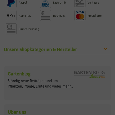
Paypal
Lastschrift
Vorkasse
Apple Pay
Rechnung
Kreditkarte
Firmenrechnung
Unsere Shopkategorien & Hersteller
Sämereien
Hersteller
Blumensamen
Gartenblog
Exotische Samen
Arche Noah
Clever Pots
Ständig neue Beiträge rund um
Gemüsesamen
ASB Greenworld
COMPO
Pflanzen, Pflege, Ernte und vieles
mehr...
Gründünger
Keimsprossen
Austrosaat
Culinaris
Kiloware
baza
De Bolster Bio-Samen
Kleintiersaaten
Kräutersamen
Benary
Dobar
Über uns