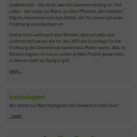
Loretta-Rasen
Bingenheimer Saatgut
Dürr-Samen
Leidenschaft – das ist es, was fürs Gärtnern wichtig ist. Und
Obstsamen
Liebe – viel Liebe zur Natur, zu allen Pflanzen, den Insekten,
Pilzbrut
BioBalu
elho
Vögeln, Kleintieren und zum Boden, der für unsere gesunde
Rasensamen
Ernährung so bedeutsam ist.
Bionana
Eschenfelder
Steckzwiebeln
Zimmer & Kübelpflanzen
Und so ist es wohl auch kein Wunder, dass es Liebe und
BIOWOL
Feldsaaten Freudenberger
Kataloge
Leidenschaft waren, die im Jahr 2003 die Grundlage für die
Blumicorn
Fertil
Schnäppchen
Eröffnung des Onlineshops Samenhaus Müller waren. Was im
Kleinen begann ist nun zu einem großen Projekt gewachsen,
Bûten Birds
Flora Elite
Anzucht & Gartenzubehör
in dem es mehr als Saatgut gibt.
Bûten Home
Flora Elite Blumenzwiebeln
mehr...
Anzuchtschalen
Buzzy Seeds
Flora Fantastica
Anzuchttöpfe
Buzzy Gifts
Florex
Folien, Vliese und Netze
Growblocks, Erde & Dünger
Carl Pabst
Nachhaltigkeit
Heizmatte & Heizkabel
Wir setzen auf Nachhaltigkeit und Umweltfreundlichkeit.
Florissa
Hortitops
Kokos-Quelltabletten
Zimmergewächshaus
Flortis
Jansen Zaden
...mehr
FLORTUS
Jiffy
Gemüsesamen
Franchi Sementi
JUB Holland