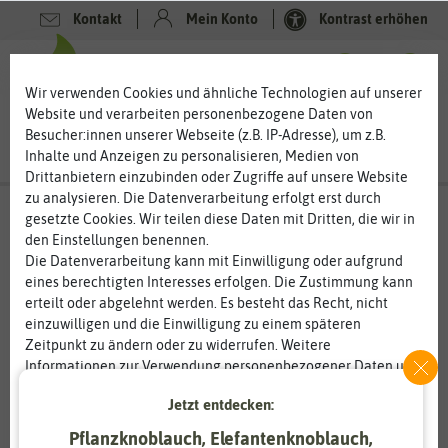
Kontakt
Mein Konto
Kontrast erhöhen
0
0
Wir verwenden Cookies und ähnliche Technologien auf unserer
Website und verarbeiten personenbezogene Daten von
Besucher:innen unserer Webseite (z.B. IP-Adresse), um z.B.
Inhalte und Anzeigen zu personalisieren, Medien von
Drittanbietern einzubinden oder Zugriffe auf unsere Website
zu analysieren. Die Datenverarbeitung erfolgt erst durch
gesetzte Cookies. Wir teilen diese Daten mit Dritten, die wir in
den Einstellungen benennen.
Die Datenverarbeitung kann mit Einwilligung oder aufgrund
eines berechtigten Interesses erfolgen. Die Zustimmung kann
erteilt oder abgelehnt werden. Es besteht das Recht, nicht
einzuwilligen und die Einwilligung zu einem späteren
Zeitpunkt zu ändern oder zu widerrufen. Weitere
Informationen zur Verwendung personenbezogener Daten und
den Diensten erklären wir in unserer
Daten­schutz­erklärung
.
Jetzt entdecken:
Pflanzknoblauch, Elefantenknoblauch,
Essenziell
Statistik