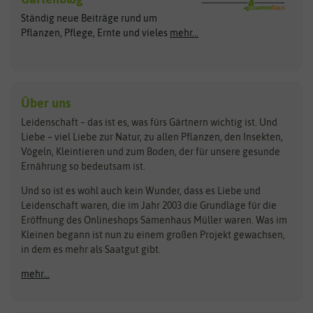
Exotische Samen
Arche Noah
Clever Pots
Ständig neue Beiträge rund um
Gemüsesamen
ASB Greenworld
COMPO
Pflanzen, Pflege, Ernte und vieles
mehr...
Gründünger
Keimsprossen
Austrosaat
Culinaris
Kiloware
baza
De Bolster Bio-Samen
Kleintiersaaten
Kräutersamen
Benary
Dobar
Über uns
Loretta-Rasen
Bingenheimer Saatgut
Dürr-Samen
Leidenschaft – das ist es, was fürs Gärtnern wichtig ist. Und
Obstsamen
Liebe – viel Liebe zur Natur, zu allen Pflanzen, den Insekten,
Pilzbrut
BioBalu
elho
Vögeln, Kleintieren und zum Boden, der für unsere gesunde
Rasensamen
Ernährung so bedeutsam ist.
Bionana
Eschenfelder
Steckzwiebeln
Zimmer & Kübelpflanzen
Und so ist es wohl auch kein Wunder, dass es Liebe und
BIOWOL
Feldsaaten Freudenberger
Kataloge
Leidenschaft waren, die im Jahr 2003 die Grundlage für die
Blumicorn
Fertil
Schnäppchen
Eröffnung des Onlineshops Samenhaus Müller waren. Was im
Kleinen begann ist nun zu einem großen Projekt gewachsen,
Bûten Birds
Flora Elite
Anzucht & Gartenzubehör
in dem es mehr als Saatgut gibt.
Bûten Home
Flora Elite Blumenzwiebeln
mehr...
Anzuchtschalen
Buzzy Seeds
Flora Fantastica
Anzuchttöpfe
Buzzy Gifts
Florex
Folien, Vliese und Netze