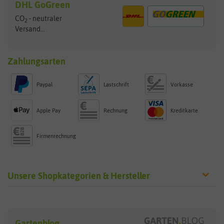
DHL GoGreen
CO
- neutraler
2
Versand...
Zahlungsarten
Paypal
Lastschrift
Vorkasse
Apple Pay
Rechnung
Kreditkarte
Firmenrechnung
Unsere Shopkategorien & Hersteller
Sämereien
Hersteller
Blumensamen
Gartenblog