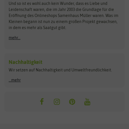
Zimmer & Kübelpflanzen
Und so ist es wohl auch kein Wunder, dass es Liebe und
BIOWOL
Feldsaaten Freudenberger
Kataloge
Leidenschaft waren, die im Jahr 2003 die Grundlage für die
Blumicorn
Fertil
Schnäppchen
Eröffnung des Onlineshops Samenhaus Müller waren. Was im
Kleinen begann ist nun zu einem großen Projekt gewachsen,
Bûten Birds
Flora Elite
Anzucht & Gartenzubehör
in dem es mehr als Saatgut gibt.
Bûten Home
Flora Elite Blumenzwiebeln
mehr...
Anzuchtschalen
Buzzy Seeds
Flora Fantastica
Anzuchttöpfe
Buzzy Gifts
Florex
Folien, Vliese und Netze
Growblocks, Erde & Dünger
Carl Pabst
Nachhaltigkeit
Heizmatte & Heizkabel
Wir setzen auf Nachhaltigkeit und Umweltfreundlichkeit.
Florissa
Hortitops
Kokos-Quelltabletten
Zimmergewächshaus
Flortis
Jansen Zaden
...mehr
FLORTUS
Jiffy
Gemüsesamen
Franchi Sementi
JUB Holland
Bohnen & Erbsen
Frankonia Samen
Kent & Stowe
Gurkensamen
Kohlsamen
Garland
Kiepenkerl
Kürbissamen
Gardissimo
kixx
Lauchsamen