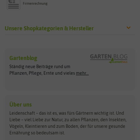
Firmenrechnung
Unsere Shopkategorien & Hersteller
Sämereien
Hersteller
Blumensamen
Gartenblog
Exotische Samen
Arche Noah
Clever Pots
Ständig neue Beiträge rund um
Gemüsesamen
ASB Greenworld
COMPO
Pflanzen, Pflege, Ernte und vieles
mehr...
Gründünger
Keimsprossen
Austrosaat
Culinaris
Kiloware
baza
De Bolster Bio-Samen
Kleintiersaaten
Kräutersamen
Benary
Dobar
Über uns
Loretta-Rasen
Bingenheimer Saatgut
Dürr-Samen
Leidenschaft – das ist es, was fürs Gärtnern wichtig ist. Und
Obstsamen
Liebe – viel Liebe zur Natur, zu allen Pflanzen, den Insekten,
Pilzbrut
BioBalu
elho
Vögeln, Kleintieren und zum Boden, der für unsere gesunde
Rasensamen
Ernährung so bedeutsam ist.
Bionana
Eschenfelder
Steckzwiebeln