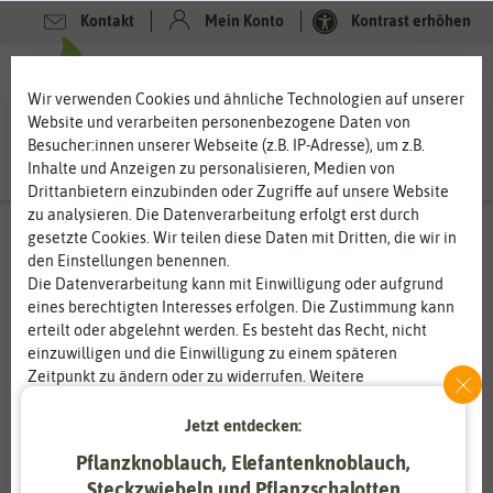
Kontakt
Mein Konto
Kontrast erhöhen
0
0
Wir verwenden Cookies und ähnliche Technologien auf unserer
Website und verarbeiten personenbezogene Daten von
Besucher:innen unserer Webseite (z.B. IP-Adresse), um z.B.
Inhalte und Anzeigen zu personalisieren, Medien von
Drittanbietern einzubinden oder Zugriffe auf unsere Website
zu analysieren. Die Datenverarbeitung erfolgt erst durch
gesetzte Cookies. Wir teilen diese Daten mit Dritten, die wir in
den Einstellungen benennen.
%
80
-
Die Datenverarbeitung kann mit Einwilligung oder aufgrund
eines berechtigten Interesses erfolgen. Die Zustimmung kann
erteilt oder abgelehnt werden. Es besteht das Recht, nicht
einzuwilligen und die Einwilligung zu einem späteren
Zeitpunkt zu ändern oder zu widerrufen. Weitere
Informationen zur Verwendung personenbezogener Daten und
den Diensten erklären wir in unserer
Daten­schutz­erklärung
.
Jetzt entdecken:
Pflanzknoblauch, Elefantenknoblauch,
Essenziell
Statistik
Steckzwiebeln und Pflanzschalotten