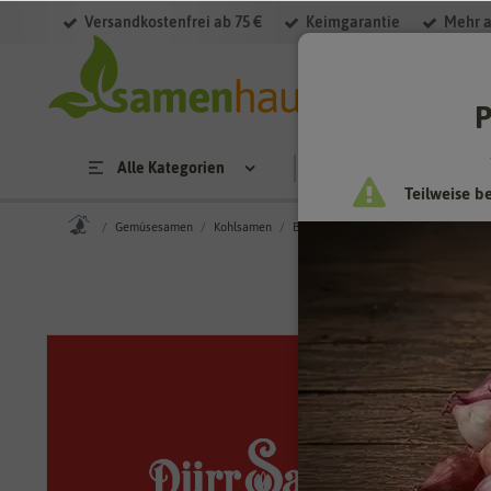
Versandkostenfrei ab 75 €
Keimgarantie
Mehr a
P
Alle Kategorien
Saatgut
Anzucht & 
Teilweise b
Gemüsesamen
Kohlsamen
Blumenkohlsamen
Blumenkohl He