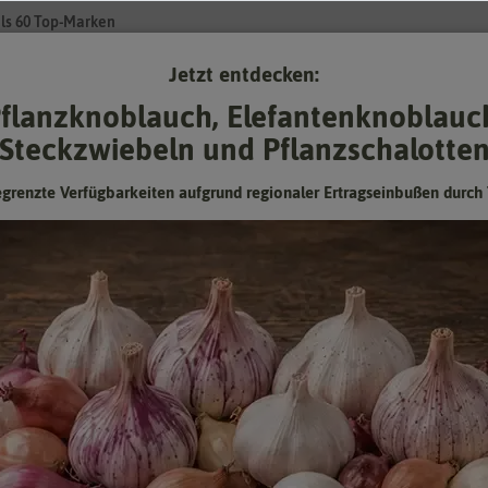
ls 60 Top-Marken
Jetzt entdecken:
Su
flanzknoblauch, Elefantenknoblauc
Steckzwiebeln und Pflanzschalotte
Gartenzubehör
Pflanzgut
Keimsprossen
❤ für Tiere
egrenzte Verfügbarkeiten aufgrund regionaler Ertragseinbußen durch 
rbstriesen
Blumenkohl Herbstriesen
Für den späten Anbau geeignet, bildet große, sehr feste Blumen.
Hersteller:
Dürr-Samen
Artikelnummer:
0928-DS
EAN:
4017048109288