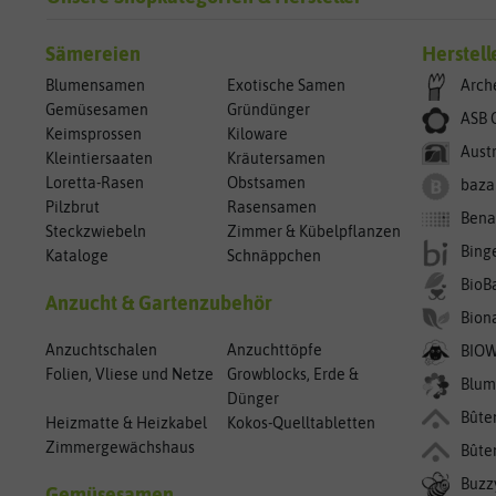
Sämereien
Herstell
Blumensamen
Exotische Samen
Arch
Gemüsesamen
Gründünger
ASB 
Keimsprossen
Kiloware
Aust
Kleintiersaaten
Kräutersamen
Loretta-Rasen
Obstsamen
baza
Pilzbrut
Rasensamen
Bena
Steckzwiebeln
Zimmer & Kübelpflanzen
Bing
Kataloge
Schnäppchen
BioB
Anzucht & Gartenzubehör
Bion
Anzuchtschalen
Anzuchttöpfe
BIO
Folien, Vliese und Netze
Growblocks, Erde &
Blum
Dünger
Bûte
Heizmatte & Heizkabel
Kokos-Quelltabletten
Zimmergewächshaus
Bûte
Buzz
Gemüsesamen