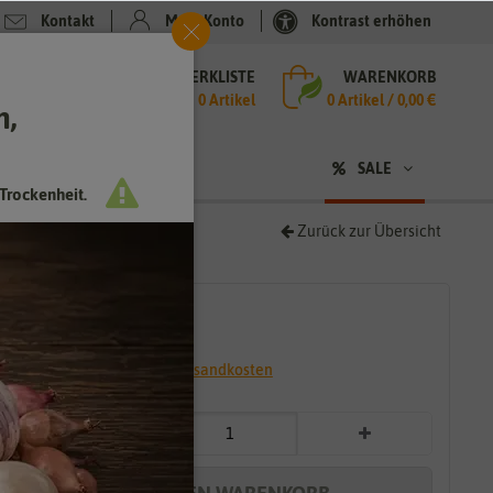
Kontakt
Mein Konto
Kontrast erhöhen
MERKLISTE
WARENKORB
che
0 Artikel
0
Artikel /
0,00 €
h,
n
SALE
Trockenheit.
Zurück zur Übersicht
2,79 €
*
* inkl. 7% MwSt. zzgl.
Versandkosten