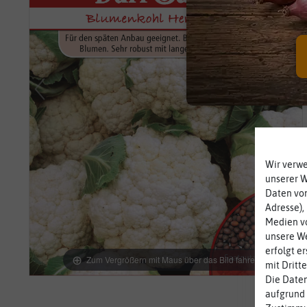
Wir verw
unserer 
Daten von
Adresse),
Medien vo
unsere We
erfolgt e
Zum Vergrößern mit Maus über das Bild fahren
mit Dritt
Die Daten
aufgrund 