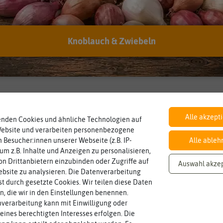
Knoblauch & Zwiebeln
Inhalt
Wie viel ist enthalten
ca. 100 Korn
Alle akzept
enden Cookies und ähnliche Technologien auf
Website und verarbeiten personenbezogene
 Besucher:innen unserer Webseite (z.B. IP-
Alle ableh
 um z.B. Inhalte und Anzeigen zu personalisieren,
n Drittanbietern einzubinden oder Zugriffe auf
Auswahl akze
bsite zu analysieren. Die Datenverarbeitung
rst durch gesetzte Cookies. Wir teilen diese Daten
en, die wir in den Einstellungen benennen.
verarbeitung kann mit Einwilligung oder
eines berechtigten Interesses erfolgen. Die