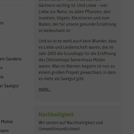
Gärtnern wichtig ist. Und Liebe – viel
Liebe zur Natur, zu allen Pflanzen, den
Insekten, Vögeln, Kleintieren und zum
en
Boden, der für unsere gesunde Ernährung
so bedeutsam ist.
Und so ist es wohl auch kein Wunder, dass
es Liebe und Leidenschaft waren, die im
Jahr 2003 die Grundlage für die Eröffnung
am Gardens
des Onlineshops Samenhaus Müller
waren. Was im Kleinen begann ist nun zu
en
einem großen Projekt gewachsen, in dem
ra
es mehr als Saatgut gibt.
er Saatgut
mehr...
Nachhaltigkeit
r Mühle
Wir setzen auf Nachhaltigkeit und
Umweltfreundlichkeit.
lmann