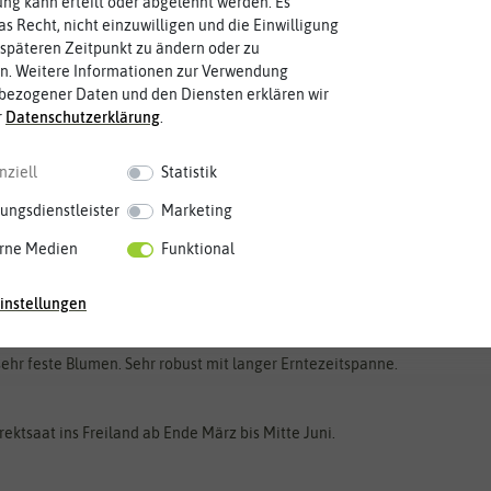
g kann erteilt oder abgelehnt werden. Es
as Recht, nicht einzuwilligen und die Einwilligung
späteren Zeitpunkt zu ändern oder zu
n. Weitere Informationen zur Verwendung
bezogener Daten und den Diensten erklären wir
r
Daten­schutz­erklärung
.
nziell
Statistik
ungsdienstleister
Marketing
rne Medien
Funktional
instellungen
sehr feste Blumen. Sehr robust mit langer Erntezeitspanne.
ktsaat ins Freiland ab Ende März bis Mitte Juni.