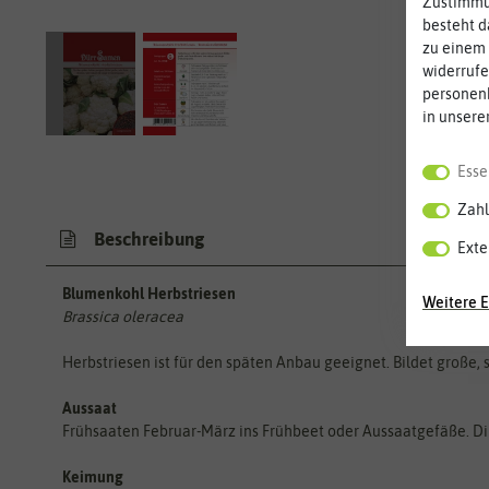
Zustimmun
besteht d
zu einem 
widerrufe
personen
in unsere
Esse
Zahl
Beschreibung
Exte
Blumenkohl Herbstriesen
Weitere E
Brassica oleracea
Herbstriesen ist für den späten Anbau geeignet. Bildet große, 
Aussaat
Frühsaaten Februar-März ins Frühbeet oder Aussaatgefäße. Dire
Keimung