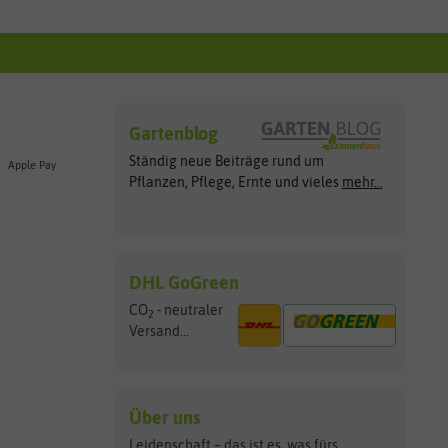
Gartenblog
Ständig neue Beiträge rund um
Apple Pay
Pflanzen, Pflege, Ernte und vieles
mehr...
DHL GoGreen
CO
- neutraler
2
Versand...
Über uns
Leidenschaft – das ist es, was fürs