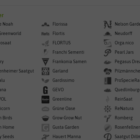
er
e Noah
Florissa
Nelson Gard
Greenworld
Flortis
Neudorff
rosaat
FLORTUS
Orga.nico
Franchi Sementi
Pearl Jars
ry
Frankonia Samen
Pegasus Dre
enheimer Saatgut
Garland
Pilzmännch
alu
Gardissimo
ProSpecieRa
ana
GEVO
Quedlinburg
WOL
Greenline
ReinSaat
icorn
Grüne Oase
ReNatura
n Birds
Grow-Grow Nut
Romberg
n Home
Gusta Garden
Rosenfellne
y Seeds
Hauert Manna
Saatgut Dil