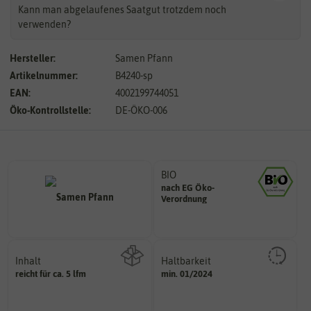
Kann man abgelaufenes Saatgut trotzdem noch
verwenden?
Hersteller:
Samen Pfann
Artikelnummer:
B4240-sp
EAN:
4002199744051
Öko-Kontrollstelle:
DE-ÖKO-006
BIO
nach EG Öko-
Landwirtschaft arbeiten.
Verordnung
den Richtlinien der biologischen
Saatgut aus Betrieben, die nach
Inhalt
Haltbarkeit
sollte.
reicht für ca. 5 lfm
min. 01/2024
Wie viel ist enthalten
und Pflanzgut sehr gut keimen
Zeitpunkt, bis zu dem das Saat-