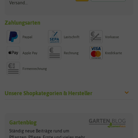
Versand...
Zahlungsarten
Paypal
Lastschrift
Vorkasse
Apple Pay
Rechnung
Kreditkarte
Firmenrechnung
Unsere Shopkategorien & Hersteller
Sämereien
Hersteller
Blumensamen
Gartenblog
Exotische Samen
Arche Noah
Clever Pots
Ständig neue Beiträge rund um
Gemüsesamen
ASB Greenworld
COMPO
Pflanzen, Pflege, Ernte und vieles
mehr...