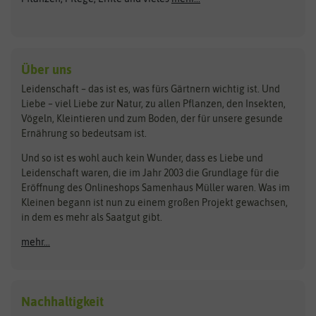
Gründünger
Keimsprossen
Austrosaat
Culinaris
Kiloware
baza
De Bolster Bio-Samen
Kleintiersaaten
Kräutersamen
Benary
Dobar
Über uns
Loretta-Rasen
Bingenheimer Saatgut
Dürr-Samen
Leidenschaft – das ist es, was fürs Gärtnern wichtig ist. Und
Obstsamen
Liebe – viel Liebe zur Natur, zu allen Pflanzen, den Insekten,
Pilzbrut
BioBalu
elho
Vögeln, Kleintieren und zum Boden, der für unsere gesunde
Rasensamen
Ernährung so bedeutsam ist.
Bionana
Eschenfelder
Steckzwiebeln
Zimmer & Kübelpflanzen
Und so ist es wohl auch kein Wunder, dass es Liebe und
BIOWOL
Feldsaaten Freudenberger
Kataloge
Leidenschaft waren, die im Jahr 2003 die Grundlage für die
Blumicorn
Fertil
Schnäppchen
Eröffnung des Onlineshops Samenhaus Müller waren. Was im
Kleinen begann ist nun zu einem großen Projekt gewachsen,
Bûten Birds
Flora Elite
Anzucht & Gartenzubehör
in dem es mehr als Saatgut gibt.
Bûten Home
Flora Elite Blumenzwiebeln
mehr...
Anzuchtschalen
Buzzy Seeds
Flora Fantastica
Anzuchttöpfe
Buzzy Gifts
Florex
Folien, Vliese und Netze
Growblocks, Erde & Dünger
Carl Pabst
Nachhaltigkeit
Heizmatte & Heizkabel