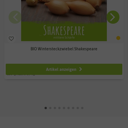
BIO Wintersteckzwiebel Shakespeare
ab 3,99 €
Artikel anzeigen
250
g
| 15,96 € / kg