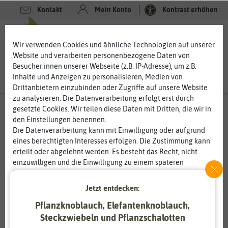
Kontakt
Mein Konto
Kontrast erhöhen
0
0
Wir verwenden Cookies und ähnliche Technologien auf unserer
Website und verarbeiten personenbezogene Daten von
Besucher:innen unserer Webseite (z.B. IP-Adresse), um z.B.
Inhalte und Anzeigen zu personalisieren, Medien von
Drittanbietern einzubinden oder Zugriffe auf unsere Website
zu analysieren. Die Datenverarbeitung erfolgt erst durch
gesetzte Cookies. Wir teilen diese Daten mit Dritten, die wir in
den Einstellungen benennen.
%
50
-
Die Datenverarbeitung kann mit Einwilligung oder aufgrund
eines berechtigten Interesses erfolgen. Die Zustimmung kann
erteilt oder abgelehnt werden. Es besteht das Recht, nicht
einzuwilligen und die Einwilligung zu einem späteren
Zeitpunkt zu ändern oder zu widerrufen. Weitere
Informationen zur Verwendung personenbezogener Daten und
Jetzt entdecken:
den Diensten erklären wir in unserer
Daten­schutz­erklärung
.
Pflanzknoblauch, Elefantenknoblauch,
Steckzwiebeln und Pflanzschalotten
Essenziell
Statistik