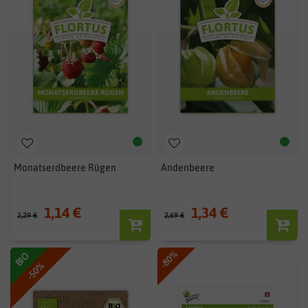
Monatserdbeere Rügen
Andenbeere
1,14 €
1,34 €
2,29 €
2,69 €
-80%
BIO
-50%