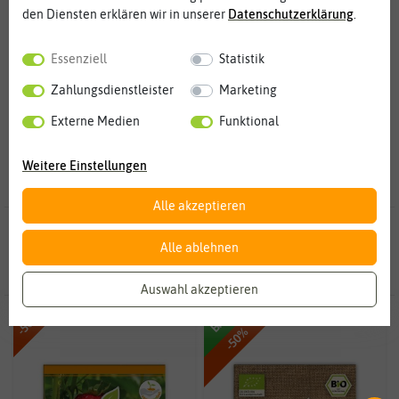
den Diensten erklären wir in unserer
Daten­schutz­erklärung
.
Weitere Kategorien
Erdbeersamen
Andenbeerensamen
Essenziell
Statistik
23
18
Zahlungsdienstleister
Marketing
Externe Medien
Funktional
Weitere Einstellungen
Alle akzeptieren
50 Ergebnisse
gefunden in Beerensamen
Alle ablehnen
Auswahl akzeptieren
-50%
BIO
-50%