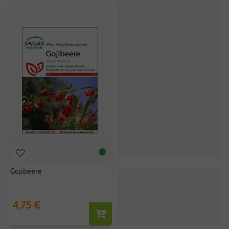
Gojibeere
Andenbeeren
Kapstachelbeere
4,75 €
2,59 €