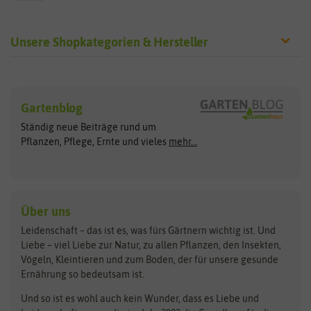
Unsere Shopkategorien & Hersteller
Sämereien
Hersteller
Blumensamen
Gartenblog
Exotische Samen
Arche Noah
Clever Pots
Ständig neue Beiträge rund um
Gemüsesamen
ASB Greenworld
COMPO
Pflanzen, Pflege, Ernte und vieles
mehr...
Gründünger
Keimsprossen
Austrosaat
Culinaris
Kiloware
baza
De Bolster Bio-Samen
Kleintiersaaten
Kräutersamen
Benary
Dobar
Über uns
Loretta-Rasen
Bingenheimer Saatgut
Dürr-Samen
Leidenschaft – das ist es, was fürs Gärtnern wichtig ist. Und
Obstsamen
Liebe – viel Liebe zur Natur, zu allen Pflanzen, den Insekten,
Pilzbrut
BioBalu
elho
Vögeln, Kleintieren und zum Boden, der für unsere gesunde
Rasensamen
Ernährung so bedeutsam ist.
Bionana
Eschenfelder
Steckzwiebeln
Zimmer & Kübelpflanzen
Und so ist es wohl auch kein Wunder, dass es Liebe und
BIOWOL
Feldsaaten Freudenberger