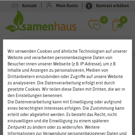
Kontakt
Mein Konto
Kontrast erhöhen
Filter
0
0
Wir verwenden Cookies und ähnliche Technologien auf unserer
Website und verarbeiten personenbezogene Daten von
Obstsamen
- Beerensamen
Besucher:innen unserer Webseite (z.B. IP-Adresse), um z.B.
Inhalte und Anzeigen zu personalisieren, Medien von
Beeren für Garten, Balkon und Terrasse
Drittanbietern einzubinden oder Zugriffe auf unsere Website
zu analysieren. Die Datenverarbeitung erfolgt erst durch
Beeren können Sie überall aussäen. Haben Sie keinen Garten,
gesetzte Cookies. Wir teilen diese Daten mit Dritten, die wir in
reicht auch ein großer Pflanzkübel auf dem Balkon. Beeren sind
den Einstellungen benennen.
lecker, gesund und das perfekte Obst zum Naschen. Ob
Die Datenverarbeitung kann mit Einwilligung oder aufgrund
Erdbeeren, Andenbeeren, Inkapflaume oder Physalis, die kleinen
eines berechtigten Interesses erfolgen. Die Zustimmung kann
Früchte sind echte Vitaminbomben, die Sie gleich von der
erteilt oder abgelehnt werden. Es besteht das Recht, nicht
Pflanze weg essen können oder für leckere Rezepte verwenden.
einzuwilligen und die Einwilligung zu einem späteren
Die kleinen süßen Früchtchen sind oft pflegeleicht und können
Zeitpunkt zu ändern oder zu widerrufen. Weitere
mühelos kultiviert werden.
Informationen zur Verwendung personenbezogener Daten und