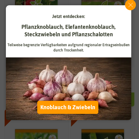
Jetzt entdecken:
Pflanzknoblauch, Elefantenknoblauch,
Steckzwiebeln und Pflanzschalotten
Teilweise begrenzte Verfügbarkeiten aufgrund regionaler Ertragseinbußen
durch Trockenheit.
Erdbeere Temptation
BIO Monatserdbeere Rügen
1,34 €
1,74 €
2,69 €
3,49 €
Knoblauch & Zwiebeln
-50%
-50%