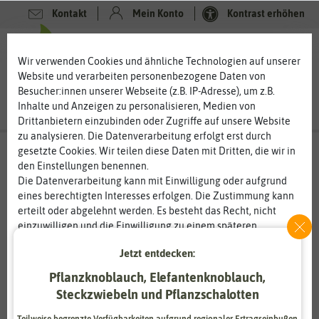
Kontakt
Mein Konto
Kontrast erhöhen
0
0
Wir verwenden Cookies und ähnliche Technologien auf unserer
Website und verarbeiten personenbezogene Daten von
Besucher:innen unserer Webseite (z.B. IP-Adresse), um z.B.
Inhalte und Anzeigen zu personalisieren, Medien von
Drittanbietern einzubinden oder Zugriffe auf unsere Website
zu analysieren. Die Datenverarbeitung erfolgt erst durch
gesetzte Cookies. Wir teilen diese Daten mit Dritten, die wir in
den Einstellungen benennen.
%
50
-
Die Datenverarbeitung kann mit Einwilligung oder aufgrund
eines berechtigten Interesses erfolgen. Die Zustimmung kann
erteilt oder abgelehnt werden. Es besteht das Recht, nicht
einzuwilligen und die Einwilligung zu einem späteren
Zeitpunkt zu ändern oder zu widerrufen. Weitere
Jetzt entdecken:
Informationen zur Verwendung personenbezogener Daten und
den Diensten erklären wir in unserer
Daten­schutz­erklärung
.
Pflanzknoblauch, Elefantenknoblauch,
Steckzwiebeln und Pflanzschalotten
Essenziell
Statistik
Teilweise begrenzte Verfügbarkeiten aufgrund regionaler Ertragseinbußen