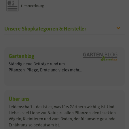
Firmenrechnung
Unsere Shopkategorien & Hersteller
Sämereien
Hersteller
Blumensamen
Gartenblog
Exotische Samen
Arche Noah
Clever Pots
Ständig neue Beiträge rund um
Gemüsesamen
ASB Greenworld
COMPO
Pflanzen, Pflege, Ernte und vieles
mehr...
Gründünger
Keimsprossen
Austrosaat
Culinaris
Kiloware
baza
De Bolster Bio-Samen
Kleintiersaaten
Kräutersamen
Benary
Dobar
Über uns
Loretta-Rasen
Bingenheimer Saatgut
Dürr-Samen
Leidenschaft – das ist es, was fürs Gärtnern wichtig ist. Und
Obstsamen
Liebe – viel Liebe zur Natur, zu allen Pflanzen, den Insekten,
Pilzbrut
BioBalu
elho
Vögeln, Kleintieren und zum Boden, der für unsere gesunde
Rasensamen
Ernährung so bedeutsam ist.
Bionana
Eschenfelder
Steckzwiebeln