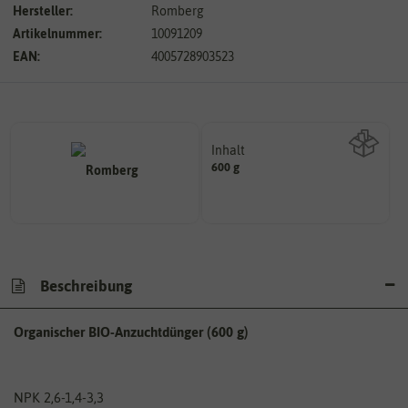
Hersteller:
Romberg
Artikelnummer:
10091209
EAN:
4005728903523
Inhalt
600 g
Wie viel ist enthalten
Beschreibung
Organischer BIO-Anzuchtdünger (600 g)
NPK 2,6-1,4-3,3