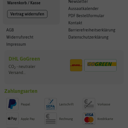
Newsletter
Warenkorb
/
Kasse
Aussaatkalender
Vertrag widerrufen
PDF Bestellformular
Kontakt
AGB
Barrierefreiheitserklärung
Widerrufsrecht
Datenschutzerklärung
Impressum
DHL GoGreen
CO
- neutraler
2
Versand...
Zahlungsarten
Paypal
Lastschrift
Vorkasse
Apple Pay
Rechnung
Kreditkarte