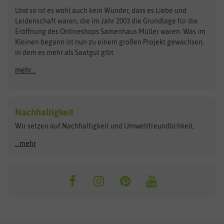
Zimmer & Kübelpflanzen
Und so ist es wohl auch kein Wunder, dass es Liebe und
BIOWOL
Feldsaaten Freudenberger
Kataloge
Leidenschaft waren, die im Jahr 2003 die Grundlage für die
Blumicorn
Fertil
Schnäppchen
Eröffnung des Onlineshops Samenhaus Müller waren. Was im
Kleinen begann ist nun zu einem großen Projekt gewachsen,
Bûten Birds
Flora Elite
Anzucht & Gartenzubehör
in dem es mehr als Saatgut gibt.
Bûten Home
Flora Elite Blumenzwiebeln
mehr...
Anzuchtschalen
Buzzy Seeds
Flora Fantastica
Anzuchttöpfe
Buzzy Gifts
Florex
Folien, Vliese und Netze
Growblocks, Erde & Dünger
Carl Pabst
Nachhaltigkeit
Heizmatte & Heizkabel
Wir setzen auf Nachhaltigkeit und Umweltfreundlichkeit.
Florissa
Hortitops
Kokos-Quelltabletten
Zimmergewächshaus
Flortis
Jansen Zaden
...mehr
FLORTUS
Jiffy
Gemüsesamen
Franchi Sementi
JUB Holland
Bohnen & Erbsen
Frankonia Samen
Kent & Stowe
Gurkensamen
Kohlsamen
Garland
Kiepenkerl
Kürbissamen