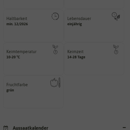
Haltbarkeit
Lebensdauer
sollte.
mehrjährig.
min. 12/2026
einjährig
und Pflanzgut sehr gut keimen
einjährig, zweijährig oder
Zeitpunkt, bis zu dem das Saat-
Pflanzen werden kategorisiert in:
Keimtemperatur
Keimzeit
am idealsten?
erste Keimblattpaar zeigt?
10-20 °C
14-28 Tage
für die Keimung des Samenkorns
unter Idealbedingungen das
Welcher Temperatur­bereich ist
Wie lange dauert es, bis sich
Fruchtfarbe
hat.
grün
sie nach dem Reifungsprozess
Die Farbe der reifen Frucht, die
Aussaatkalender