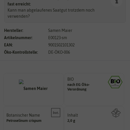
fast erreicht:
Kann man abgelaufenes Saatgut trotzdem noch
verwenden?
Hersteller:
Samen Maier
Artikelnummer:
E00123-sm
EAN:
9001502101302
Öko-Kontrollstelle:
DE-ÖKO-006
BIO
nach EG Öko-
Landwirtschaft arbeiten.
Verordnung
den Richtlinien der biologischen
Saatgut aus Betrieben, die nach
Botanischer Name
Inhalt
Bestimmung der Pflanze.
Petroselinum
crispum
2,0 g
Namen zur eindeutigen
Wie viel ist enthalten
Der botanische (lateinische)