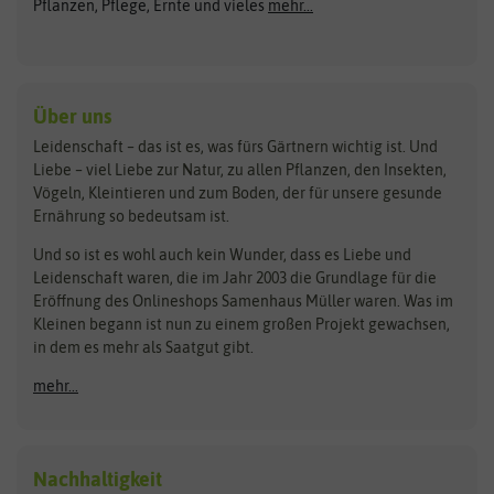
ASB Greenworld
COMPO
Pflanzen, Pflege, Ernte und vieles
mehr...
Gründünger
Keimsprossen
Austrosaat
Culinaris
Kiloware
baza
De Bolster Bio-Samen
Kleintiersaaten
Kräutersamen
Benary
Dobar
Über uns
Loretta-Rasen
Bingenheimer Saatgut
Dürr-Samen
Leidenschaft – das ist es, was fürs Gärtnern wichtig ist. Und
Obstsamen
Liebe – viel Liebe zur Natur, zu allen Pflanzen, den Insekten,
Pilzbrut
BioBalu
elho
Vögeln, Kleintieren und zum Boden, der für unsere gesunde
Rasensamen
Ernährung so bedeutsam ist.
Bionana
Eschenfelder
Steckzwiebeln
Zimmer & Kübelpflanzen
Und so ist es wohl auch kein Wunder, dass es Liebe und
BIOWOL
Feldsaaten Freudenberger
Kataloge
Leidenschaft waren, die im Jahr 2003 die Grundlage für die
Blumicorn
Fertil
Schnäppchen
Eröffnung des Onlineshops Samenhaus Müller waren. Was im
Kleinen begann ist nun zu einem großen Projekt gewachsen,
Bûten Birds
Flora Elite
Anzucht & Gartenzubehör
in dem es mehr als Saatgut gibt.
Bûten Home
Flora Elite Blumenzwiebeln
mehr...
Anzuchtschalen
Buzzy Seeds
Flora Fantastica
Anzuchttöpfe
Buzzy Gifts
Florex
Folien, Vliese und Netze
Growblocks, Erde & Dünger
Carl Pabst
Nachhaltigkeit
Heizmatte & Heizkabel