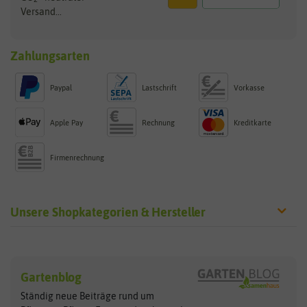
Versand...
Zahlungsarten
Paypal
Lastschrift
Vorkasse
Apple Pay
Rechnung
Kreditkarte
Firmenrechnung
Unsere Shopkategorien & Hersteller
Sämereien
Hersteller
Blumensamen
Gartenblog
Exotische Samen
Arche Noah
Clever Pots
Ständig neue Beiträge rund um
Gemüsesamen