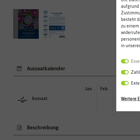
aufgrund 
Zustimmun
besteht d
zu einem 
widerrufe
personen
in unsere
Esse
Aussaatkalender
Zahl
Exte
Jan.
Feb.
Mär.
Apr.
Aussaat
Weitere E
Beschreibung