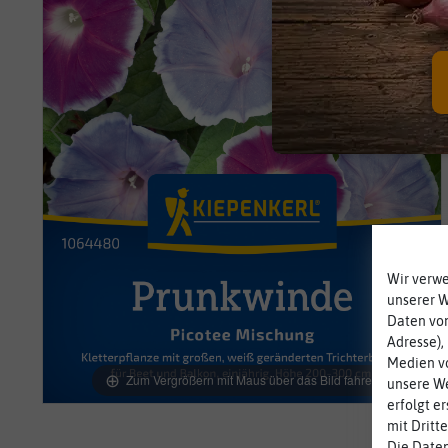
Wir verw
unserer 
Daten von
Adresse),
Medien vo
Zum Vergrößern mit Maus über das Bild fahren
unsere We
erfolgt e
mit Dritt
Die Daten