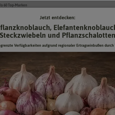
ls 60 Top-Marken
Jetzt entdecken:
Su
flanzknoblauch, Elefantenknoblauc
Steckzwiebeln und Pflanzschalotte
Gartenzubehör
Gründünger & -düngung
Pflanzgut
Keimspros
egrenzte Verfügbarkeiten aufgrund regionaler Ertragseinbußen durch 
Prunkwinde Picotee Mischung
Hersteller:
Kiepenkerl
Artikelnummer:
1064480
EAN:
4099682644806