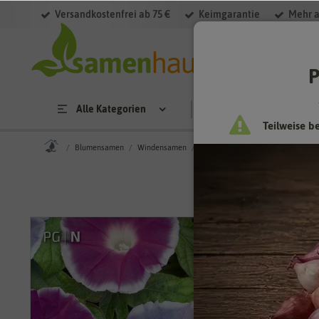
Versandkostenfrei ab 75 €
Keimgarantie
Mehr a
P
Alle Kategorien
Saatgut
Anzucht & 
Teilweise b
Blumensamen
Windensamen
Prunkwinde Picotee Mischung