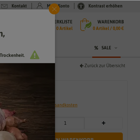
Kontakt
Mein Konto
Kontrast erhöhen
MERKLISTE
WARENKORB
che
0 Artikel
0
Artikel /
0,00 €
h,
n
sen
❤ für Tiere
SALE
Trockenheit.
Zurück zur Übersicht
3,59 €
*
* inkl. 7% MwSt. zzgl.
Versandkosten