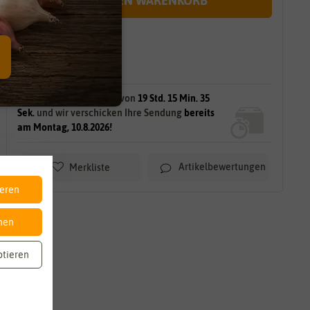
IN DEN WARENKORB
sofort lieferbar
gilt für
6
Stück
am Lager.
Bestellen Sie innerhalb von
19 Std. 15 Min. 33
Sek.
und wir verschicken Ihre Sendung
bereits
am Montag, 10.8.2026!
Artikelbewertungen
Merkliste
ieren
nen
ptieren