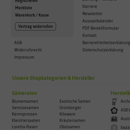
Registrieren
Karriere
Merkliste
Newsletter
Warenkorb
/
Kasse
Aussaatkalender
Vertrag widerrufen
PDF Bestellformular
Kontakt
AGB
Barrierefreiheitserklärun
Widerrufsrecht
Datenschutzerklärung
Impressum
Unsere Shopkategorien & Hersteller
Sämereien
Herstell
Blumensamen
Exotische Samen
Arch
Gemüsesamen
Gründünger
ASB 
Keimsprossen
Kiloware
Aust
Kleintiersaaten
Kräutersamen
Loretta-Rasen
Obstsamen
baza