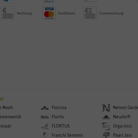
Rechnung
Kreditkarte
Firmenrechnung
g
er
e Noah
Florissa
Nelson Gard
Greenworld
Flortis
Neudorff
rosaat
FLORTUS
Orga.nico
Franchi Sementi
Pearl Jars