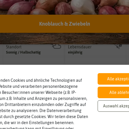
Botanischer Name
Inhalt
Bestimmung der Pflanze.
Knoblauch & Zwiebeln
Namen zur eindeutigen
Wie viel ist enthalten
Ipomoea
nil
ausreichend für ca. 20 Pflanzen
Der botanische (lateinische)
Standort
Lebensdauer
sonnig, vollsonnig)
mehrjährig.
Pflanze? (schattig, halbschattig,
einjährig, zweijährig oder
Sonnig / Halbschattig
einjährig
Wie viel Licht benötigt die
Pflanzen werden kategorisiert in:
Winterhart
Pflanzabstand
Alle akzept
Probleme überwintern können.
Pflanzen voneinander haben?
enden Cookies und ähnliche Technologien auf
nein
30 cm
Pflanzen, die im Freien ohne
Welchen Abstand sollten die
Website und verarbeiten personenbezogene
 Besucher:innen unserer Webseite (z.B. IP-
Alle ableh
 um z.B. Inhalte und Anzeigen zu personalisieren,
Blütenfarbe
n Drittanbietern einzubinden oder Zugriffe auf
Auswahl akze
auch mehrfarbig sein.
bunt
bsite zu analysieren. Die Datenverarbeitung
Wie ist die Blüte eingefärbt? Kann
rst durch gesetzte Cookies. Wir teilen diese Daten
en, die wir in den Einstellungen benennen.
verarbeitung kann mit Einwilligung oder