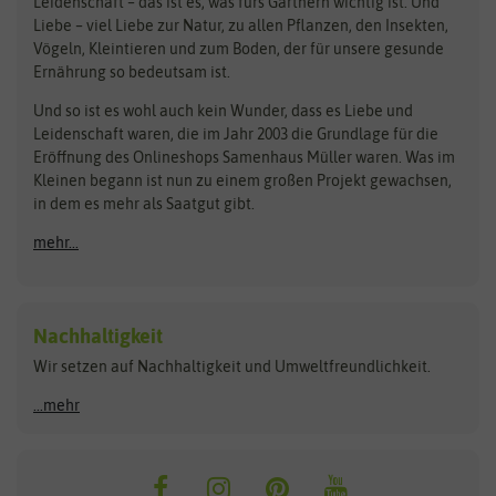
Bingenheimer Saatgut
Dürr-Samen
Leidenschaft – das ist es, was fürs Gärtnern wichtig ist. Und
Obstsamen
Liebe – viel Liebe zur Natur, zu allen Pflanzen, den Insekten,
Pilzbrut
BioBalu
elho
Vögeln, Kleintieren und zum Boden, der für unsere gesunde
Rasensamen
Ernährung so bedeutsam ist.
Bionana
Eschenfelder
Steckzwiebeln
Zimmer & Kübelpflanzen
Und so ist es wohl auch kein Wunder, dass es Liebe und
BIOWOL
Feldsaaten Freudenberger
Kataloge
Leidenschaft waren, die im Jahr 2003 die Grundlage für die
Blumicorn
Fertil
Schnäppchen
Eröffnung des Onlineshops Samenhaus Müller waren. Was im
Kleinen begann ist nun zu einem großen Projekt gewachsen,
Bûten Birds
Flora Elite
Anzucht & Gartenzubehör
in dem es mehr als Saatgut gibt.
Bûten Home
Flora Elite Blumenzwiebeln
mehr...
Anzuchtschalen
Buzzy Seeds
Flora Fantastica
Anzuchttöpfe
Buzzy Gifts
Florex
Folien, Vliese und Netze
Growblocks, Erde & Dünger
Carl Pabst
Nachhaltigkeit
Heizmatte & Heizkabel
Wir setzen auf Nachhaltigkeit und Umweltfreundlichkeit.
Florissa
Hortitops
Kokos-Quelltabletten
Zimmergewächshaus
Flortis
Jansen Zaden
...mehr
FLORTUS
Jiffy
Gemüsesamen
Franchi Sementi
JUB Holland
Bohnen & Erbsen