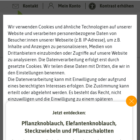
Kontakt
Mein Konto
Kontrast erhöhen
0
0
Wir verwenden Cookies und ähnliche Technologien auf unserer
Website und verarbeiten personenbezogene Daten von
Besucher:innen unserer Webseite (z.B. IP-Adresse), um z.B.
Inhalte und Anzeigen zu personalisieren, Medien von
Drittanbietern einzubinden oder Zugriffe auf unsere Website
zu analysieren. Die Datenverarbeitung erfolgt erst durch
gesetzte Cookies. Wir teilen diese Daten mit Dritten, die wir in
den Einstellungen benennen.
Die Datenverarbeitung kann mit Einwilligung oder aufgrund
eines berechtigten Interesses erfolgen. Die Zustimmung kann
erteilt oder abgelehnt werden. Es besteht das Recht, nicht
einzuwilligen und die Einwilligung zu einem späteren
Zeitpunkt zu ändern oder zu widerrufen. Weitere
Informationen zur Verwendung personenbezogener Daten und
Jetzt entdecken:
den Diensten erklären wir in unserer
Daten­schutz­erklärung
.
Pflanzknoblauch, Elefantenknoblauch,
Steckzwiebeln und Pflanzschalotten
Essenziell
Statistik