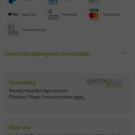
Apple Pay
Rechnung
Kreditkarte
Firmenrechnung
Unsere Shopkategorien & Hersteller
Sämereien
Hersteller
Blumensamen
Gartenblog
Exotische Samen
Arche Noah
Clever Pots
Ständig neue Beiträge rund um
Gemüsesamen
ASB Greenworld
COMPO
Pflanzen, Pflege, Ernte und vieles
mehr...
Gründünger
Keimsprossen
Austrosaat
Culinaris
Kiloware
baza
De Bolster Bio-Samen
Kleintiersaaten
Kräutersamen
Benary
Dobar
Über uns
Loretta-Rasen