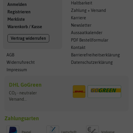
Haltbarkeit
Anmelden
Zahlung + Versand
Registrieren
Karriere
Merkliste
Newsletter
Warenkorb
/
Kasse
Aussaatkalender
Vertrag widerrufen
PDF Bestellformular
Kontakt
AGB
Barrierefreiheitserklärung
Widerrufsrecht
Datenschutzerklärung
Impressum
DHL GoGreen
CO
- neutraler
2
Versand...
Zahlungsarten
Paypal
Lastschrift
Vorkasse