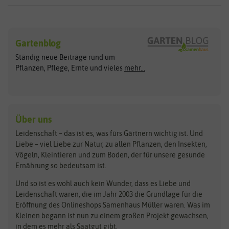
Sämereien
Hersteller
Blumensamen
Gartenblog
Exotische Samen
Arche Noah
Clever Pots
Ständig neue Beiträge rund um
Gemüsesamen
ASB Greenworld
COMPO
Pflanzen, Pflege, Ernte und vieles
mehr...
Gründünger
Keimsprossen
Austrosaat
Culinaris
Kiloware
baza
De Bolster Bio-Samen
Kleintiersaaten
Kräutersamen
Benary
Dobar
Über uns
Loretta-Rasen
Bingenheimer Saatgut
Dürr-Samen
Leidenschaft – das ist es, was fürs Gärtnern wichtig ist. Und
Obstsamen
Liebe – viel Liebe zur Natur, zu allen Pflanzen, den Insekten,
Pilzbrut
BioBalu
elho
Vögeln, Kleintieren und zum Boden, der für unsere gesunde
Rasensamen
Ernährung so bedeutsam ist.
Bionana
Eschenfelder
Steckzwiebeln
Zimmer & Kübelpflanzen
Und so ist es wohl auch kein Wunder, dass es Liebe und
BIOWOL
Feldsaaten Freudenberger
Kataloge
Leidenschaft waren, die im Jahr 2003 die Grundlage für die
Blumicorn
Fertil
Schnäppchen
Eröffnung des Onlineshops Samenhaus Müller waren. Was im
Kleinen begann ist nun zu einem großen Projekt gewachsen,
Bûten Birds
Flora Elite
Anzucht & Gartenzubehör
in dem es mehr als Saatgut gibt.