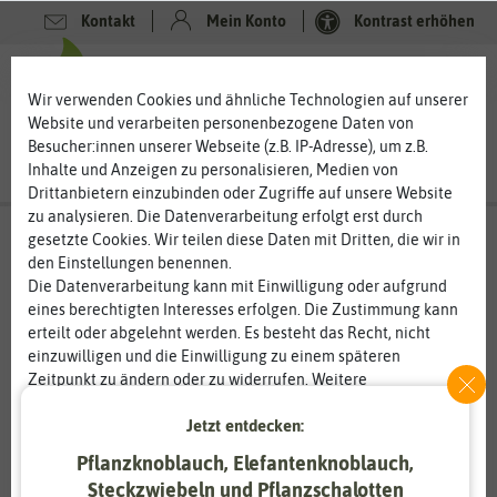
Kontakt
Mein Konto
Kontrast erhöhen
0
0
Wir verwenden Cookies und ähnliche Technologien auf unserer
Website und verarbeiten personenbezogene Daten von
Besucher:innen unserer Webseite (z.B. IP-Adresse), um z.B.
Inhalte und Anzeigen zu personalisieren, Medien von
Drittanbietern einzubinden oder Zugriffe auf unsere Website
zu analysieren. Die Datenverarbeitung erfolgt erst durch
gesetzte Cookies. Wir teilen diese Daten mit Dritten, die wir in
den Einstellungen benennen.
Die Datenverarbeitung kann mit Einwilligung oder aufgrund
eines berechtigten Interesses erfolgen. Die Zustimmung kann
erteilt oder abgelehnt werden. Es besteht das Recht, nicht
einzuwilligen und die Einwilligung zu einem späteren
Zeitpunkt zu ändern oder zu widerrufen. Weitere
Informationen zur Verwendung personenbezogener Daten und
Jetzt entdecken:
den Diensten erklären wir in unserer
Daten­schutz­erklärung
.
Pflanzknoblauch, Elefantenknoblauch,
Essenziell
Statistik
Steckzwiebeln und Pflanzschalotten