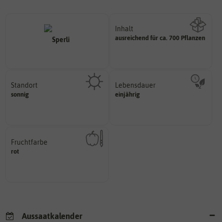
Inhalt
ausreichend für ca. 700 Pflanzen
Wie viel ist enthalten
Standort
Lebensdauer
sonnig, vollsonnig)
mehrjährig.
sonnig
einjährig
Pflanze? (schattig, halbschattig,
einjährig, zweijährig oder
Wie viel Licht benötigt die
Pflanzen werden kategorisiert in:
Fruchtfarbe
hat.
rot
sie nach dem Reifungsprozess
Die Farbe der reifen Frucht, die
Aussaatkalender