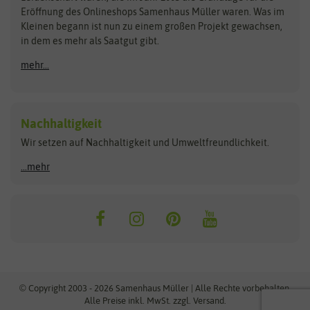
Blumicorn
Fertil
Schnäppchen
Eröffnung des Onlineshops Samenhaus Müller waren. Was im
Kleinen begann ist nun zu einem großen Projekt gewachsen,
Bûten Birds
Flora Elite
Anzucht & Gartenzubehör
in dem es mehr als Saatgut gibt.
Bûten Home
Flora Elite Blumenzwiebeln
mehr...
Anzuchtschalen
Buzzy Seeds
Flora Fantastica
Anzuchttöpfe
Buzzy Gifts
Florex
Folien, Vliese und Netze
Growblocks, Erde & Dünger
Carl Pabst
Nachhaltigkeit
Heizmatte & Heizkabel
Wir setzen auf Nachhaltigkeit und Umweltfreundlichkeit.
Florissa
Hortitops
Kokos-Quelltabletten
Zimmergewächshaus
Flortis
Jansen Zaden
...mehr
FLORTUS
Jiffy
Gemüsesamen
Franchi Sementi
JUB Holland
Bohnen & Erbsen
Frankonia Samen
Kent & Stowe
Gurkensamen
Kohlsamen
Garland
Kiepenkerl
Kürbissamen
Gardissimo
kixx
Lauchsamen
© Copyright 2003 - 2026 Samenhaus Müller | Alle Rechte vorbehalten.
Maissamen
Alle Preise inkl. MwSt. zzgl. Versand.
GEVO
Küpper