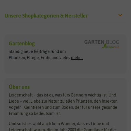
Unsere Shopkategorien & Hersteller
Sämereien
Hersteller
Blumensamen
Gartenblog
Exotische Samen
Arche Noah
Clever Pots
Ständig neue Beiträge rund um
Gemüsesamen
ASB Greenworld
COMPO
Pflanzen, Pflege, Ernte und vieles
mehr...
Gründünger
Keimsprossen
Austrosaat
Culinaris
Kiloware
baza
De Bolster Bio-Samen
Kleintiersaaten
Kräutersamen
Benary
Dobar
Über uns
Loretta-Rasen
Bingenheimer Saatgut
Dürr-Samen
Leidenschaft – das ist es, was fürs Gärtnern wichtig ist. Und
Obstsamen
Liebe – viel Liebe zur Natur, zu allen Pflanzen, den Insekten,
Pilzbrut
BioBalu
elho
Vögeln, Kleintieren und zum Boden, der für unsere gesunde
Rasensamen
Ernährung so bedeutsam ist.
Bionana
Eschenfelder
Steckzwiebeln
Zimmer & Kübelpflanzen
Und so ist es wohl auch kein Wunder, dass es Liebe und
BIOWOL
Feldsaaten Freudenberger
Kataloge
Leidenschaft waren, die im Jahr 2003 die Grundlage für die