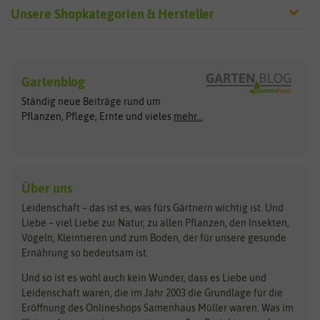
Unsere Shopkategorien & Hersteller
Sämereien
Hersteller
Blumensamen
Gartenblog
Exotische Samen
Arche Noah
Clever Pots
Ständig neue Beiträge rund um
Gemüsesamen
ASB Greenworld
COMPO
Pflanzen, Pflege, Ernte und vieles
mehr...
Gründünger
Keimsprossen
Austrosaat
Culinaris
Kiloware
baza
De Bolster Bio-Samen
Kleintiersaaten
Kräutersamen
Benary
Dobar
Über uns
Loretta-Rasen
Bingenheimer Saatgut
Dürr-Samen
Leidenschaft – das ist es, was fürs Gärtnern wichtig ist. Und
Obstsamen
Liebe – viel Liebe zur Natur, zu allen Pflanzen, den Insekten,
Pilzbrut
BioBalu
elho
Vögeln, Kleintieren und zum Boden, der für unsere gesunde
Rasensamen
Ernährung so bedeutsam ist.
Bionana
Eschenfelder
Steckzwiebeln
Zimmer & Kübelpflanzen
Und so ist es wohl auch kein Wunder, dass es Liebe und
BIOWOL
Feldsaaten Freudenberger
Kataloge
Leidenschaft waren, die im Jahr 2003 die Grundlage für die
Blumicorn
Fertil
Schnäppchen
Eröffnung des Onlineshops Samenhaus Müller waren. Was im