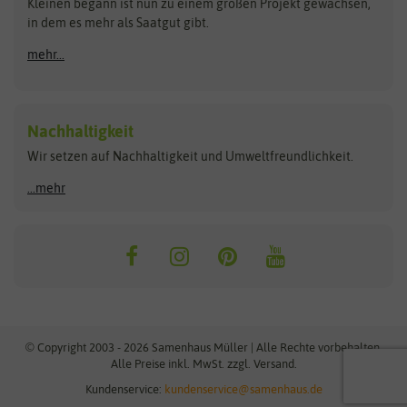
Kleinen begann ist nun zu einem großen Projekt gewachsen,
Bûten Birds
Flora Elite
Anzucht & Gartenzubehör
in dem es mehr als Saatgut gibt.
Bûten Home
Flora Elite Blumenzwiebeln
mehr...
Anzuchtschalen
Buzzy Seeds
Flora Fantastica
Anzuchttöpfe
Buzzy Gifts
Florex
Folien, Vliese und Netze
Growblocks, Erde & Dünger
Carl Pabst
Nachhaltigkeit
Heizmatte & Heizkabel
Wir setzen auf Nachhaltigkeit und Umweltfreundlichkeit.
Florissa
Hortitops
Kokos-Quelltabletten
Zimmergewächshaus
Flortis
Jansen Zaden
...mehr
FLORTUS
Jiffy
Gemüsesamen
Franchi Sementi
JUB Holland
Bohnen & Erbsen
Frankonia Samen
Kent & Stowe
Gurkensamen
Kohlsamen
Garland
Kiepenkerl
Kürbissamen
Gardissimo
kixx
Lauchsamen
© Copyright 2003 - 2026 Samenhaus Müller | Alle Rechte vorbehalten.
Maissamen
Alle Preise inkl. MwSt. zzgl. Versand.
GEVO
Küpper
Möhrensamen
Kundenservice:
kundenservice@samenhaus.de
Greenline
Ladbrooke Soil Blockers
Paprikasamen