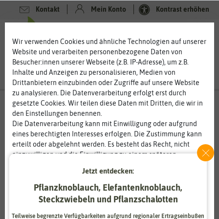
Kontakt
Mein Konto
Kontrast erhöhen
0
0
Wir verwenden Cookies und ähnliche Technologien auf unserer
Website und verarbeiten personenbezogene Daten von
Besucher:innen unserer Webseite (z.B. IP-Adresse), um z.B.
Inhalte und Anzeigen zu personalisieren, Medien von
Drittanbietern einzubinden oder Zugriffe auf unsere Website
zu analysieren. Die Datenverarbeitung erfolgt erst durch
gesetzte Cookies. Wir teilen diese Daten mit Dritten, die wir in
den Einstellungen benennen.
%
50
Die Datenverarbeitung kann mit Einwilligung oder aufgrund
-
eines berechtigten Interesses erfolgen. Die Zustimmung kann
erteilt oder abgelehnt werden. Es besteht das Recht, nicht
einzuwilligen und die Einwilligung zu einem späteren
Zeitpunkt zu ändern oder zu widerrufen. Weitere
Jetzt entdecken:
Informationen zur Verwendung personenbezogener Daten und
den Diensten erklären wir in unserer
Daten­schutz­erklärung
.
Pflanzknoblauch, Elefantenknoblauch,
Steckzwiebeln und Pflanzschalotten
Essenziell
Statistik
Teilweise begrenzte Verfügbarkeiten aufgrund regionaler Ertragseinbußen