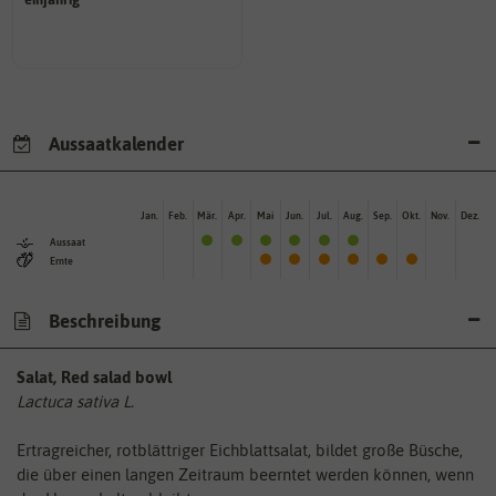
einjährig, zweijährig oder
Pflanzen werden kategorisiert in:
Aussaatkalender
Jan.
Feb.
Mär.
Apr.
Mai
Jun.
Jul.
Aug.
Sep.
Okt.
Nov.
Dez.
Aussaat
Ernte
Beschreibung
Salat, Red salad bowl
Lactuca sativa L.
Ertragreicher, rotblättriger Eichblattsalat, bildet große Büsche,
die über einen langen Zeitraum beerntet werden können, wenn