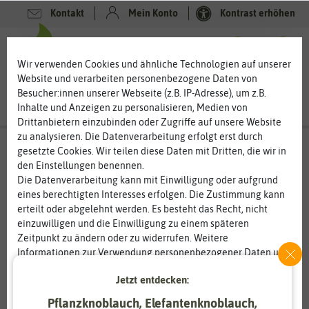
Kontakt
Mein Konto
Kontrast erhöhen
0
0
Wir verwenden Cookies und ähnliche Technologien auf unserer
Website und verarbeiten personenbezogene Daten von
Besucher:innen unserer Webseite (z.B. IP-Adresse), um z.B.
Inhalte und Anzeigen zu personalisieren, Medien von
Drittanbietern einzubinden oder Zugriffe auf unsere Website
zu analysieren. Die Datenverarbeitung erfolgt erst durch
gesetzte Cookies. Wir teilen diese Daten mit Dritten, die wir in
den Einstellungen benennen.
%
80
-
Die Datenverarbeitung kann mit Einwilligung oder aufgrund
eines berechtigten Interesses erfolgen. Die Zustimmung kann
erteilt oder abgelehnt werden. Es besteht das Recht, nicht
einzuwilligen und die Einwilligung zu einem späteren
Zeitpunkt zu ändern oder zu widerrufen. Weitere
Informationen zur Verwendung personenbezogener Daten und
den Diensten erklären wir in unserer
Daten­schutz­erklärung
.
Jetzt entdecken:
Essenziell
Statistik
Pflanzknoblauch, Elefantenknoblauch,