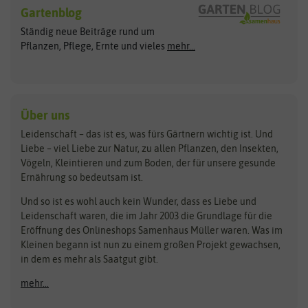
Blumensamen
Gartenblog
Exotische Samen
Arche Noah
Clever Pots
Ständig neue Beiträge rund um
Gemüsesamen
ASB Greenworld
COMPO
Pflanzen, Pflege, Ernte und vieles
mehr...
Gründünger
Keimsprossen
Austrosaat
Culinaris
Kiloware
baza
De Bolster Bio-Samen
Kleintiersaaten
Kräutersamen
Benary
Dobar
Über uns
Loretta-Rasen
Bingenheimer Saatgut
Dürr-Samen
Leidenschaft – das ist es, was fürs Gärtnern wichtig ist. Und
Obstsamen
Liebe – viel Liebe zur Natur, zu allen Pflanzen, den Insekten,
Pilzbrut
BioBalu
elho
Vögeln, Kleintieren und zum Boden, der für unsere gesunde
Rasensamen
Ernährung so bedeutsam ist.
Bionana
Eschenfelder
Steckzwiebeln
Zimmer & Kübelpflanzen
Und so ist es wohl auch kein Wunder, dass es Liebe und
BIOWOL
Feldsaaten Freudenberger
Kataloge
Leidenschaft waren, die im Jahr 2003 die Grundlage für die
Blumicorn
Fertil
Schnäppchen
Eröffnung des Onlineshops Samenhaus Müller waren. Was im
Kleinen begann ist nun zu einem großen Projekt gewachsen,
Bûten Birds
Flora Elite
Anzucht & Gartenzubehör
in dem es mehr als Saatgut gibt.
Bûten Home
Flora Elite Blumenzwiebeln
mehr...
Anzuchtschalen
Buzzy Seeds
Flora Fantastica
Anzuchttöpfe