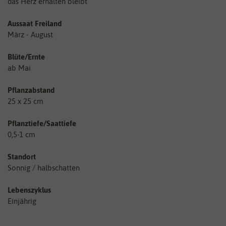
das Herz erhalten bleibt
Aussaat Freiland
März - August
Blüte/Ernte
ab Mai
Pflanzabstand
25 x 25 cm
Pflanztiefe/Saattiefe
0,5-1 cm
Standort
Sonnig / halbschatten
Lebenszyklus
Einjährig