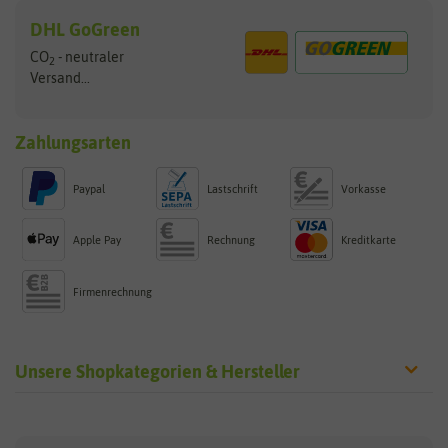
DHL GoGreen
CO
- neutraler
2
Versand...
Zahlungsarten
Paypal
Lastschrift
Vorkasse
Apple Pay
Rechnung
Kreditkarte
Firmenrechnung
Unsere Shopkategorien & Hersteller
Sämereien
Hersteller