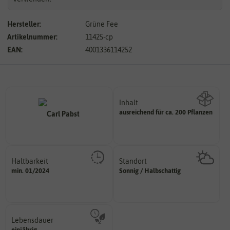
Hersteller:
Grüne Fee
Artikelnummer:
11425-cp
EAN:
4001336114252
Inhalt
ausreichend für ca. 200 Pflanzen
Wie viel ist enthalten
Haltbarkeit
Standort
sollte.
sonnig, vollsonnig)
min. 01/2024
Sonnig / Halbschattig
und Pflanzgut sehr gut keimen
Pflanze? (schattig, halbschattig,
Zeitpunkt, bis zu dem das Saat-
Wie viel Licht benötigt die
Lebensdauer
mehrjährig.
einjährig