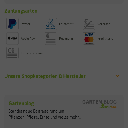
Zahlungsarten
Paypal
Lastschrift
Vorkasse
Apple Pay
Rechnung
Kreditkarte
Firmenrechnung
Unsere Shopkategorien & Hersteller
Sämereien
Hersteller
Blumensamen
Gartenblog
Exotische Samen
Arche Noah
Clever Pots
Ständig neue Beiträge rund um
Gemüsesamen
ASB Greenworld
COMPO
Pflanzen, Pflege, Ernte und vieles
mehr...
Gründünger
Keimsprossen
Austrosaat
Culinaris