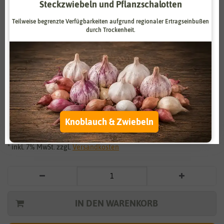
Steckzwiebeln und Pflanzschalotten
Zahlungsdienstleister
Marketing
Teilweise begrenzte Verfügbarkeiten aufgrund regionaler Ertragseinbußen
Externe Medien
Funktional
durch Trockenheit.
Weitere Einstellungen
Vergrößern durch berühren
Alle akzeptieren
BIO Salatgurke La Diva
Alle ablehnen
4,40 €
*
Knoblauch & Zwiebeln
Auswahl akzeptieren
* inkl. 7% MwSt. zzgl.
Versandkosten
IN DEN WARENKORB