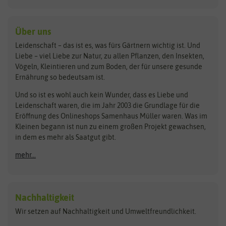
Kiloware
baza
De Bolster Bio-Samen
Kleintiersaaten
Kräutersamen
Benary
Dobar
Über uns
Loretta-Rasen
Bingenheimer Saatgut
Dürr-Samen
Leidenschaft – das ist es, was fürs Gärtnern wichtig ist. Und
Obstsamen
Liebe – viel Liebe zur Natur, zu allen Pflanzen, den Insekten,
Pilzbrut
BioBalu
elho
Vögeln, Kleintieren und zum Boden, der für unsere gesunde
Rasensamen
Ernährung so bedeutsam ist.
Bionana
Eschenfelder
Steckzwiebeln
Zimmer & Kübelpflanzen
Und so ist es wohl auch kein Wunder, dass es Liebe und
BIOWOL
Feldsaaten Freudenberger
Kataloge
Leidenschaft waren, die im Jahr 2003 die Grundlage für die
Blumicorn
Fertil
Schnäppchen
Eröffnung des Onlineshops Samenhaus Müller waren. Was im
Kleinen begann ist nun zu einem großen Projekt gewachsen,
Bûten Birds
Flora Elite
Anzucht & Gartenzubehör
in dem es mehr als Saatgut gibt.
Bûten Home
Flora Elite Blumenzwiebeln
mehr...
Anzuchtschalen
Buzzy Seeds
Flora Fantastica
Anzuchttöpfe
Buzzy Gifts
Florex
Folien, Vliese und Netze
Growblocks, Erde & Dünger
Carl Pabst
Nachhaltigkeit
Heizmatte & Heizkabel
Wir setzen auf Nachhaltigkeit und Umweltfreundlichkeit.
Florissa
Hortitops
Kokos-Quelltabletten
Zimmergewächshaus