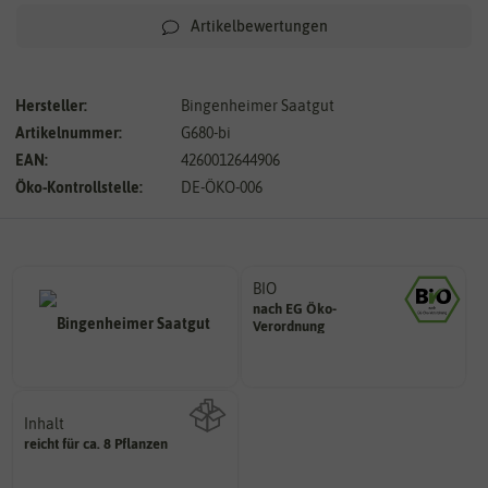
Artikelbewertungen
Hersteller:
Bingenheimer Saatgut
Artikelnummer:
G680-bi
EAN:
4260012644906
Öko-Kontrollstelle:
DE-ÖKO-006
BIO
nach EG Öko-
Landwirtschaft arbeiten.
Verordnung
den Richtlinien der biologischen
Saatgut aus Betrieben, die nach
Inhalt
reicht für ca. 8 Pflanzen
Wie viel ist enthalten