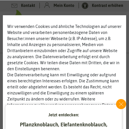
Kontakt
Mein Konto
Kontrast erhöhen
0
0
Wir verwenden Cookies und ähnliche Technologien auf unserer
Website und verarbeiten personenbezogene Daten von
Besucher:innen unserer Webseite (z.B. IP-Adresse), um z.B.
Inhalte und Anzeigen zu personalisieren, Medien von
Drittanbietern einzubinden oder Zugriffe auf unsere Website
zu analysieren. Die Datenverarbeitung erfolgt erst durch
gesetzte Cookies. Wir teilen diese Daten mit Dritten, die wir in
den Einstellungen benennen.
Die Datenverarbeitung kann mit Einwilligung oder aufgrund
eines berechtigten Interesses erfolgen. Die Zustimmung kann
erteilt oder abgelehnt werden. Es besteht das Recht, nicht
einzuwilligen und die Einwilligung zu einem späteren
Zeitpunkt zu ändern oder zu widerrufen. Weitere
Informationen zur Verwendung personenbezogener Daten und
den Diensten erklären wir in unserer
Daten­schutz­erklärung
.
Jetzt entdecken:
Pflanzknoblauch, Elefantenknoblauch,
Essenziell
Statistik