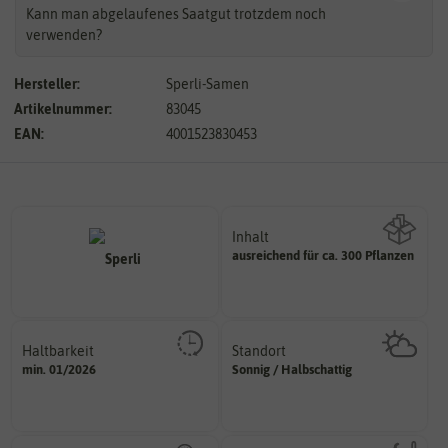
Kann man abgelaufenes Saatgut trotzdem noch
verwenden?
Hersteller:
Sperli-Samen
Artikelnummer:
83045
EAN:
4001523830453
Inhalt
ausreichend für ca. 300 Pflanzen
Wie viel ist enthalten
Haltbarkeit
Standort
sollte.
sonnig, vollsonnig)
min. 01/2026
Sonnig / Halbschattig
und Pflanzgut sehr gut keimen
Pflanze? (schattig, halbschattig,
Zeitpunkt, bis zu dem das Saat-
Wie viel Licht benötigt die