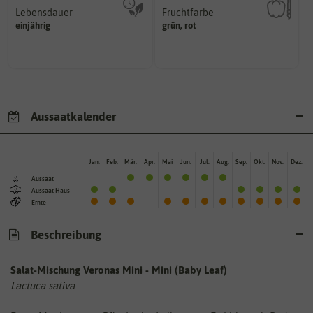
Lebensdauer
Fruchtfarbe
mehrjährig.
hat.
einjährig
grün, rot
einjährig, zweijährig oder
sie nach dem Reifungsprozess
Pflanzen werden kategorisiert in:
Die Farbe der reifen Frucht, die
Aussaatkalender
Jan.
Feb.
Mär.
Apr.
Mai
Jun.
Jul.
Aug.
Sep.
Okt.
Nov.
Dez.
Aussaat
Aussaat Haus
Ernte
Beschreibung
Salat-Mischung Veronas Mini - Mini (Baby Leaf)
Lactuca sativa