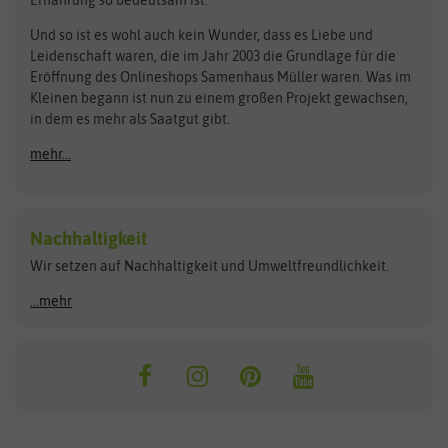
Bionana
Eschenfelder
Steckzwiebeln
Zimmer & Kübelpflanzen
Und so ist es wohl auch kein Wunder, dass es Liebe und
BIOWOL
Feldsaaten Freudenberger
Kataloge
Leidenschaft waren, die im Jahr 2003 die Grundlage für die
Blumicorn
Fertil
Schnäppchen
Eröffnung des Onlineshops Samenhaus Müller waren. Was im
Kleinen begann ist nun zu einem großen Projekt gewachsen,
Bûten Birds
Flora Elite
Anzucht & Gartenzubehör
in dem es mehr als Saatgut gibt.
Bûten Home
Flora Elite Blumenzwiebeln
mehr...
Anzuchtschalen
Buzzy Seeds
Flora Fantastica
Anzuchttöpfe
Buzzy Gifts
Florex
Folien, Vliese und Netze
Growblocks, Erde & Dünger
Carl Pabst
Nachhaltigkeit
Heizmatte & Heizkabel
Wir setzen auf Nachhaltigkeit und Umweltfreundlichkeit.
Florissa
Hortitops
Kokos-Quelltabletten
Zimmergewächshaus
Flortis
Jansen Zaden
...mehr
FLORTUS
Jiffy
Gemüsesamen
Franchi Sementi
JUB Holland
Bohnen & Erbsen
Frankonia Samen
Kent & Stowe
Gurkensamen
Kohlsamen
Garland
Kiepenkerl
Kürbissamen