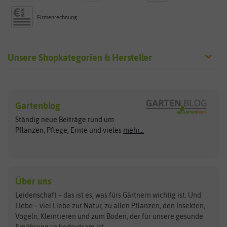
Firmenrechnung
Unsere Shopkategorien & Hersteller
Sämereien
Hersteller
Blumensamen
Gartenblog
Exotische Samen
Arche Noah
Clever Pots
Ständig neue Beiträge rund um
Gemüsesamen
ASB Greenworld
COMPO
Pflanzen, Pflege, Ernte und vieles
mehr...
Gründünger
Keimsprossen
Austrosaat
Culinaris
Kiloware
baza
De Bolster Bio-Samen
Kleintiersaaten
Kräutersamen
Benary
Dobar
Über uns
Loretta-Rasen
Bingenheimer Saatgut
Dürr-Samen
Leidenschaft – das ist es, was fürs Gärtnern wichtig ist. Und
Obstsamen
Liebe – viel Liebe zur Natur, zu allen Pflanzen, den Insekten,
Pilzbrut
BioBalu
elho
Vögeln, Kleintieren und zum Boden, der für unsere gesunde
Rasensamen
Ernährung so bedeutsam ist.