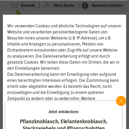
Kontakt
Mein Konto
Kontrast erhöhen
0
0
Wir verwenden Cookies und ähnliche Technologien auf unserer
Website und verarbeiten personenbezogene Daten von
Besucher:innen unserer Webseite (z.B. IP-Adresse), um z.B.
Inhalte und Anzeigen zu personalisieren, Medien von
Drittanbietern einzubinden oder Zugriffe auf unsere Website
zu analysieren. Die Datenverarbeitung erfolgt erst durch
gesetzte Cookies. Wir teilen diese Daten mit Dritten, die wir in
den Einstellungen benennen.
%
50
-
Die Datenverarbeitung kann mit Einwilligung oder aufgrund
eines berechtigten Interesses erfolgen. Die Zustimmung kann
erteilt oder abgelehnt werden. Es besteht das Recht, nicht
einzuwilligen und die Einwilligung zu einem späteren
Zeitpunkt zu ändern oder zu widerrufen. Weitere
Informationen zur Verwendung personenbezogener Daten und
den Diensten erklären wir in unserer
Daten­schutz­erklärung
.
Jetzt entdecken:
Pflanzknoblauch, Elefantenknoblauch,
Essenziell
Statistik
Steckzwiebeln und Pflanzschalotten