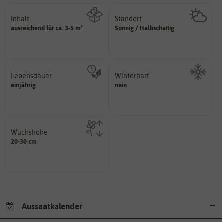
Inhalt
Standort
sonnig, vollsonnig)
ausreichend für ca. 3-5 m²
Sonnig / Halbschattig
Wie viel ist enthalten
Pflanze? (schattig, halbschattig,
Wie viel Licht benötigt die
Lebensdauer
Winterhart
mehrjährig.
einjährig
nein
Probleme überwintern können.
einjährig, zweijährig oder
Pflanzen, die im Freien ohne
Pflanzen werden kategorisiert in:
Wuchshöhe
diese Größe erreichen.
20-30 cm
kann unter Idealumständen
Die ausgewachsene Pflanze
Aussaatkalender