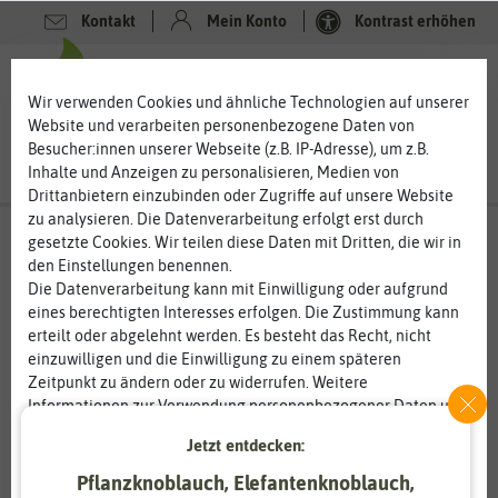
Kontakt
Mein Konto
Kontrast erhöhen
0
0
Wir verwenden Cookies und ähnliche Technologien auf unserer
Website und verarbeiten personenbezogene Daten von
Besucher:innen unserer Webseite (z.B. IP-Adresse), um z.B.
Inhalte und Anzeigen zu personalisieren, Medien von
Drittanbietern einzubinden oder Zugriffe auf unsere Website
zu analysieren. Die Datenverarbeitung erfolgt erst durch
gesetzte Cookies. Wir teilen diese Daten mit Dritten, die wir in
den Einstellungen benennen.
Die Datenverarbeitung kann mit Einwilligung oder aufgrund
eines berechtigten Interesses erfolgen. Die Zustimmung kann
erteilt oder abgelehnt werden. Es besteht das Recht, nicht
einzuwilligen und die Einwilligung zu einem späteren
Zeitpunkt zu ändern oder zu widerrufen. Weitere
Informationen zur Verwendung personenbezogener Daten und
den Diensten erklären wir in unserer
Daten­schutz­erklärung
.
Jetzt entdecken:
Pflanzknoblauch, Elefantenknoblauch,
Essenziell
Statistik