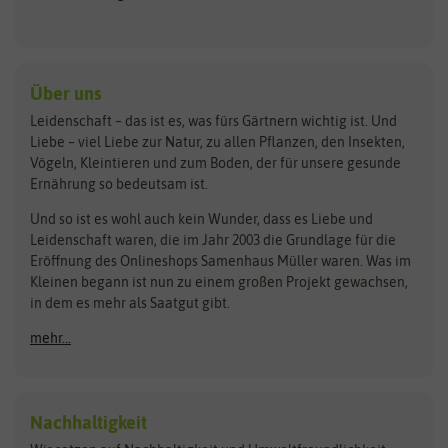
Keimsprossen
Austrosaat
Culinaris
Kiloware
baza
De Bolster Bio-Samen
Kleintiersaaten
Kräutersamen
Benary
Dobar
Über uns
Loretta-Rasen
Bingenheimer Saatgut
Dürr-Samen
Leidenschaft – das ist es, was fürs Gärtnern wichtig ist. Und
Obstsamen
Liebe – viel Liebe zur Natur, zu allen Pflanzen, den Insekten,
Pilzbrut
BioBalu
elho
Vögeln, Kleintieren und zum Boden, der für unsere gesunde
Rasensamen
Ernährung so bedeutsam ist.
Bionana
Eschenfelder
Steckzwiebeln
Zimmer & Kübelpflanzen
Und so ist es wohl auch kein Wunder, dass es Liebe und
BIOWOL
Feldsaaten Freudenberger
Kataloge
Leidenschaft waren, die im Jahr 2003 die Grundlage für die
Blumicorn
Fertil
Schnäppchen
Eröffnung des Onlineshops Samenhaus Müller waren. Was im
Kleinen begann ist nun zu einem großen Projekt gewachsen,
Bûten Birds
Flora Elite
Anzucht & Gartenzubehör
in dem es mehr als Saatgut gibt.
Bûten Home
Flora Elite Blumenzwiebeln
mehr...
Anzuchtschalen
Buzzy Seeds
Flora Fantastica
Anzuchttöpfe
Buzzy Gifts
Florex
Folien, Vliese und Netze
Growblocks, Erde & Dünger
Carl Pabst
Nachhaltigkeit
Heizmatte & Heizkabel