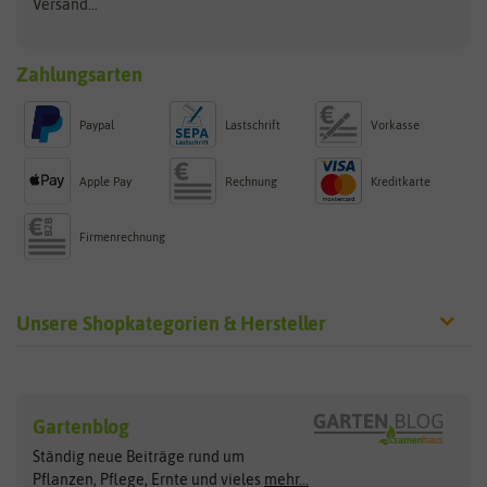
Versand...
Zahlungsarten
Paypal
Lastschrift
Vorkasse
Apple Pay
Rechnung
Kreditkarte
Firmenrechnung
Unsere Shopkategorien & Hersteller
Sämereien
Hersteller
Blumensamen
Gartenblog
Exotische Samen
Arche Noah
Clever Pots
Ständig neue Beiträge rund um
Gemüsesamen
ASB Greenworld
COMPO
Pflanzen, Pflege, Ernte und vieles
mehr...
Gründünger