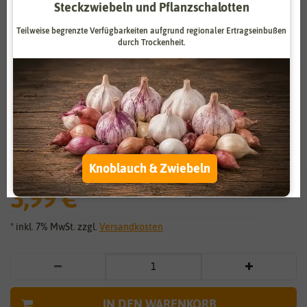
Steckzwiebeln und Pflanzschalotten
Zahlungsdienstleister
Marketing
Teilweise begrenzte Verfügbarkeiten aufgrund regionaler Ertragseinbußen
Externe Medien
Funktional
durch Trockenheit.
Weitere Einstellungen
Vergrößern durch berühren
Alle akzeptieren
Schildkrötensamen-Mischung
Alle ablehnen
Grünfutter-Pflanzen
Knoblauch & Zwiebeln
Auswahl akzeptieren
3,99 €
*
* inkl. 7% MwSt. zzgl.
Versandkosten
IN DEN WARENKORB