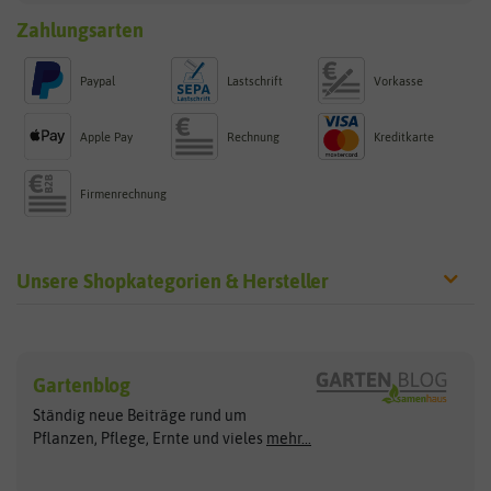
Zahlungsarten
Paypal
Lastschrift
Vorkasse
Apple Pay
Rechnung
Kreditkarte
Firmenrechnung
Unsere Shopkategorien & Hersteller
Sämereien
Hersteller
Blumensamen
Gartenblog
Exotische Samen
Arche Noah
Clever Pots
Ständig neue Beiträge rund um
Gemüsesamen
ASB Greenworld
COMPO
Pflanzen, Pflege, Ernte und vieles
mehr...
Gründünger
Keimsprossen
Austrosaat
Culinaris
Kiloware