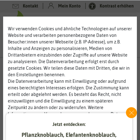
Kontakt
Mein Konto
Kontrast erhöhen
0
0
Wir verwenden Cookies und ähnliche Technologien auf unserer
Website und verarbeiten personenbezogene Daten von
Besucher:innen unserer Webseite (z.B. IP-Adresse), um z.B.
Inhalte und Anzeigen zu personalisieren, Medien von
Drittanbietern einzubinden oder Zugriffe auf unsere Website
zu analysieren. Die Datenverarbeitung erfolgt erst durch
gesetzte Cookies. Wir teilen diese Daten mit Dritten, die wir in
den Einstellungen benennen.
Die Datenverarbeitung kann mit Einwilligung oder aufgrund
eines berechtigten Interesses erfolgen. Die Zustimmung kann
erteilt oder abgelehnt werden. Es besteht das Recht, nicht
einzuwilligen und die Einwilligung zu einem späteren
Zeitpunkt zu ändern oder zu widerrufen. Weitere
Informationen zur Verwendung personenbezogener Daten und
den Diensten erklären wir in unserer
Daten­schutz­erklärung
.
Jetzt entdecken:
Pflanzknoblauch, Elefantenknoblauch,
Essenziell
Statistik