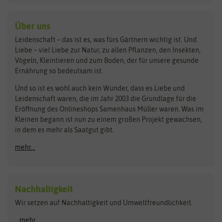
baza
De Bolster Bio-Samen
Kleintiersaaten
Kräutersamen
Benary
Dobar
Über uns
Loretta-Rasen
Bingenheimer Saatgut
Dürr-Samen
Leidenschaft – das ist es, was fürs Gärtnern wichtig ist. Und
Obstsamen
Liebe – viel Liebe zur Natur, zu allen Pflanzen, den Insekten,
Pilzbrut
BioBalu
elho
Vögeln, Kleintieren und zum Boden, der für unsere gesunde
Rasensamen
Ernährung so bedeutsam ist.
Bionana
Eschenfelder
Steckzwiebeln
Zimmer & Kübelpflanzen
Und so ist es wohl auch kein Wunder, dass es Liebe und
BIOWOL
Feldsaaten Freudenberger
Kataloge
Leidenschaft waren, die im Jahr 2003 die Grundlage für die
Blumicorn
Fertil
Schnäppchen
Eröffnung des Onlineshops Samenhaus Müller waren. Was im
Kleinen begann ist nun zu einem großen Projekt gewachsen,
Bûten Birds
Flora Elite
Anzucht & Gartenzubehör
in dem es mehr als Saatgut gibt.
Bûten Home
Flora Elite Blumenzwiebeln
mehr...
Anzuchtschalen
Buzzy Seeds
Flora Fantastica
Anzuchttöpfe
Buzzy Gifts
Florex
Folien, Vliese und Netze
Growblocks, Erde & Dünger
Carl Pabst
Nachhaltigkeit
Heizmatte & Heizkabel
Wir setzen auf Nachhaltigkeit und Umweltfreundlichkeit.
Florissa
Hortitops
Kokos-Quelltabletten
Zimmergewächshaus
Flortis
Jansen Zaden
...mehr