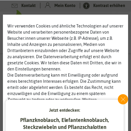
Kontakt
Mein Konto
Kontrast erhöhen
0
0
Wir verwenden Cookies und ähnliche Technologien auf unserer
Website und verarbeiten personenbezogene Daten von
Besucher:innen unserer Webseite (z.B. IP-Adresse), um z.B.
Inhalte und Anzeigen zu personalisieren, Medien von
Drittanbietern einzubinden oder Zugriffe auf unsere Website
zu analysieren. Die Datenverarbeitung erfolgt erst durch
gesetzte Cookies. Wir teilen diese Daten mit Dritten, die wir in
den Einstellungen benennen.
Die Datenverarbeitung kann mit Einwilligung oder aufgrund
eines berechtigten Interesses erfolgen. Die Zustimmung kann
erteilt oder abgelehnt werden. Es besteht das Recht, nicht
einzuwilligen und die Einwilligung zu einem späteren
Zeitpunkt zu ändern oder zu widerrufen. Weitere
Informationen zur Verwendung personenbezogener Daten und
Jetzt entdecken:
den Diensten erklären wir in unserer
Daten­schutz­erklärung
.
Pflanzknoblauch, Elefantenknoblauch,
Steckzwiebeln und Pflanzschalotten
Essenziell
Statistik