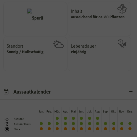
Inhalt
ausreichend für ca. 80 Pflanzen
Wie viel ist enthalten
Standort
Lebensdauer
sonnig, vollsonnig)
mehrjährig.
Sonnig / Halbschattig
einjährig
Pflanze? (schattig, halbschattig,
einjährig, zweijährig oder
Wie viel Licht benötigt die
Pflanzen werden kategorisiert in:
Aussaatkalender
Jan.
Feb.
Mär.
Apr.
Mai
Jun.
Jul.
Aug.
Sep.
Okt.
Nov.
Dez.
Aussaat
Aussaat Haus
Blüte