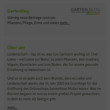
Sämereien
Hersteller
Blumensamen
Gartenblog
Exotische Samen
Arche Noah
Clever Pots
Ständig neue Beiträge rund um
Gemüsesamen
ASB Greenworld
COMPO
Pflanzen, Pflege, Ernte und vieles
mehr...
Gründünger
Keimsprossen
Austrosaat
Culinaris
Kiloware
baza
De Bolster Bio-Samen
Kleintiersaaten
Kräutersamen
Benary
Dobar
Über uns
Loretta-Rasen
Bingenheimer Saatgut
Dürr-Samen
Leidenschaft – das ist es, was fürs Gärtnern wichtig ist. Und
Obstsamen
Liebe – viel Liebe zur Natur, zu allen Pflanzen, den Insekten,
Pilzbrut
BioBalu
elho
Vögeln, Kleintieren und zum Boden, der für unsere gesunde
Rasensamen
Ernährung so bedeutsam ist.
Bionana
Eschenfelder
Steckzwiebeln
Zimmer & Kübelpflanzen
Und so ist es wohl auch kein Wunder, dass es Liebe und
BIOWOL
Feldsaaten Freudenberger
Kataloge
Leidenschaft waren, die im Jahr 2003 die Grundlage für die
Blumicorn
Fertil
Schnäppchen
Eröffnung des Onlineshops Samenhaus Müller waren. Was im
Kleinen begann ist nun zu einem großen Projekt gewachsen,
Bûten Birds
Flora Elite
Anzucht & Gartenzubehör
in dem es mehr als Saatgut gibt.
Bûten Home
Flora Elite Blumenzwiebeln
mehr...
Anzuchtschalen