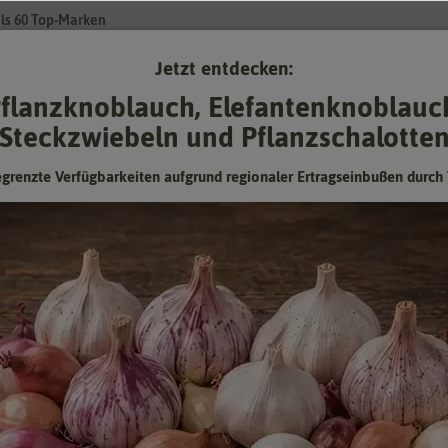
ls 60 Top-Marken
Jetzt entdecken:
Su
flanzknoblauch, Elefantenknoblauc
Steckzwiebeln und Pflanzschalotte
Gartenzubehör
Pflanzgut
Keimsprossen
❤ für Tiere
egrenzte Verfügbarkeiten aufgrund regionaler Ertragseinbußen durch 
Schwarzäugige Susanne Mischung
rankend
Geeignet für sonnige Wände, Pergolen und Spaliere.
Hersteller:
Quedlinburger Saatgut
Artikelnummer:
524852-qb