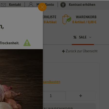
Kontakt
Mein Konto
Kontrast erhöhen
MERKLISTE
WARENKORB
che
0 Artikel
0
Artikel /
0,00 €
h,
n
SALE
Trockenheit.
Zurück zur Übersicht
1,79 €
*
* inkl. 7% MwSt. zzgl.
Versandkosten