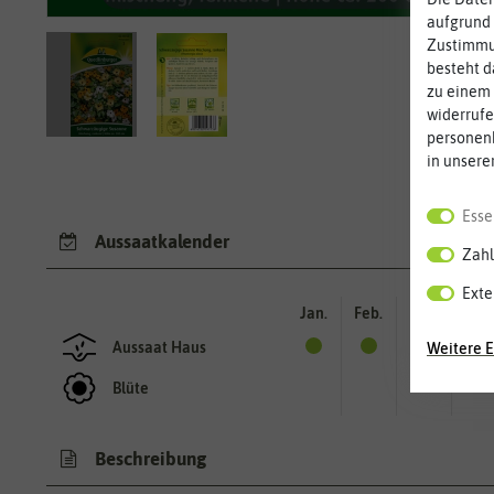
aufgrund 
Zustimmun
besteht d
zu einem 
widerrufe
personen
in unsere
Esse
Aussaatkalender
Zahl
Exte
Jan.
Feb.
Mär.
Apr.
Aussaat Haus
Weitere E
Blüte
Beschreibung