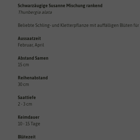
Schwarzäugige Susanne Mischung rankend
Thunbergia alata
Beliebte Schling- und Kletterpflanze mit auffälligen Blüten fü
Aussaatzeit
Februar, April
Abstand Samen
15 cm
Reihenabstand
30 cm
Saattiefe
2 - 3 cm
Keimdauer
10 - 15 Tage
Blütezeit