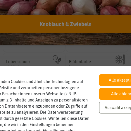
EAN:
4014352193538
Knoblauch & Zwiebeln
Inhalt
Standort
sonnig, vollsonnig)
Wie viel ist enthalten
Pflanze? (schattig, halbschattig,
0,6 g (reicht für ca. 10 Pflanzen)
sonnig
Wie viel Licht benötigt die
Lebensdauer
Blütenfarbe
mehrjährig.
auch mehrfarbig sein.
einjährig, zweijährig oder
einjährig
bunt
Wie ist die Blüte eingefärbt? Kann
Pflanzen werden kategorisiert in:
Alle akzept
enden Cookies und ähnliche Technologien auf
Website und verarbeiten personenbezogene
 Besucher:innen unserer Webseite (z.B. IP-
Alle ableh
 um z.B. Inhalte und Anzeigen zu personalisieren,
n Drittanbietern einzubinden oder Zugriffe auf
Auswahl akze
bsite zu analysieren. Die Datenverarbeitung
rst durch gesetzte Cookies. Wir teilen diese Daten
en, die wir in den Einstellungen benennen.
verarbeitung kann mit Einwilligung oder