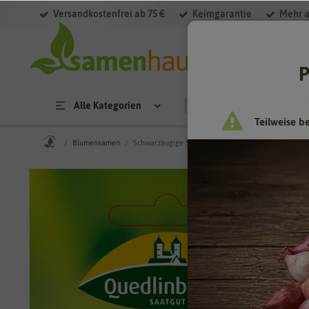
Versandkostenfrei ab 75 €
Keimgarantie
Mehr a
P
Alle Kategorien
Saatgut
Anzucht & 
Teilweise b
Blumensamen
Schwarzäugige Susanne Mischung rankend