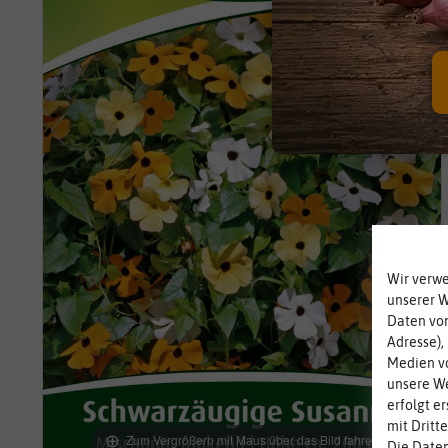
Wir verw
unserer 
Daten von
Adresse),
Medien vo
unsere We
erfolgt e
mit Dritt
Zum Vergrößern mit Maus über das Bild fahren
Die Daten