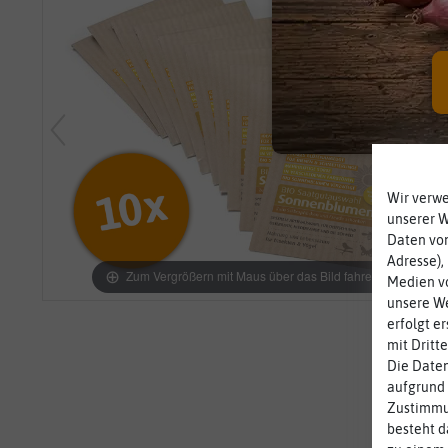
Wir verw
unserer 
Daten von
Adresse),
Zum Vergrößern mit Maus über das Bild fahren
Medien vo
unsere We
erfolgt e
mit Dritt
Die Daten
aufgrund 
Zustimmun
besteht d