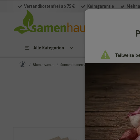
Versandkostenfrei ab 75 €
Keimgarantie
Mehr a
P
Alle Kategorien
Saatgut
Anzucht & 
Teilweise b
Blumensamen
Sonnenblumensamen
BIO Sonnenblumen (10 Stü