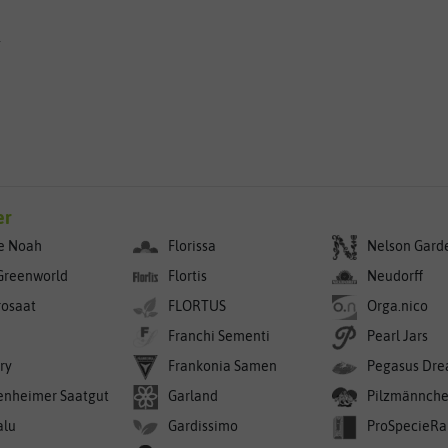
g
er
e Noah
Florissa
Nelson Gard
Greenworld
Flortis
Neudorff
rosaat
FLORTUS
Orga.nico
Franchi Sementi
Pearl Jars
ry
Frankonia Samen
Pegasus Dre
enheimer Saatgut
Garland
Pilzmännch
alu
Gardissimo
ProSpecieRa