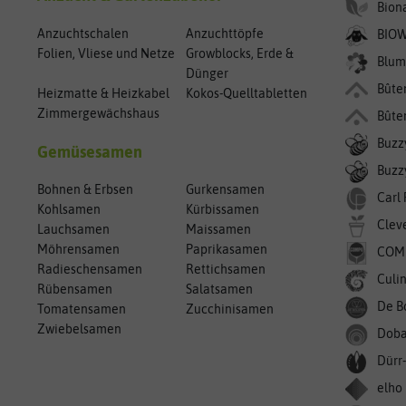
Bion
Anzuchtschalen
Anzuchttöpfe
BIO
Folien, Vliese und Netze
Growblocks, Erde &
Blum
Dünger
Bûte
Heizmatte & Heizkabel
Kokos-Quelltabletten
Zimmergewächshaus
Bûte
Buzz
Gemüsesamen
Buzzy
Bohnen & Erbsen
Gurkensamen
Carl
Kohlsamen
Kürbissamen
Clev
Lauchsamen
Maissamen
Möhrensamen
Paprikasamen
COM
Radieschensamen
Rettichsamen
Culin
Rübensamen
Salatsamen
De B
Tomatensamen
Zucchinisamen
Zwiebelsamen
Doba
Dürr
elho