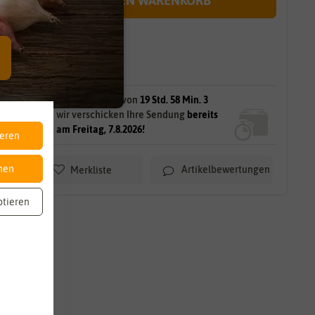
IN DEN WARENKORB
sofort lieferbar
gilt für
11
Stück
am Lager.
Bestellen Sie innerhalb von
19 Std. 58 Min. 2
Sek.
und wir verschicken Ihre Sendung
bereits
morgen, am Freitag, 7.8.2026!
ieren
nen
Artikelbewertungen
Merkliste
ptieren