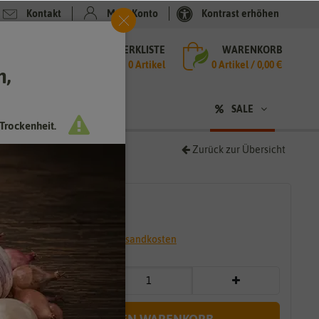
Kontakt
Mein Konto
Kontrast erhöhen
MERKLISTE
WARENKORB
che
0 Artikel
0
Artikel /
0,00 €
h,
n
SALE
Trockenheit.
Zurück zur Übersicht
18,90 €
*
* inkl. 7% MwSt. zzgl.
Versandkosten