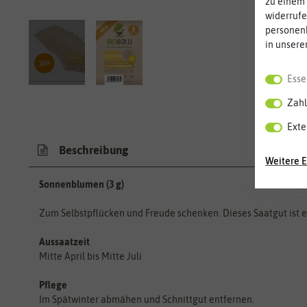
zu einem 
widerrufe
personen
in unsere
Esse
Zahl
Exte
Beschreibung
Weitere E
Sonnenblumen (3 g)
Zum Selbstpflücken und Freude schenken. Dieses Saatgut ist 
Aussaatzeit
Mitte April bis Mitte Juli
Pflege
Im Spätwinter abmähen und Schnittgut entfernen.