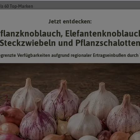
ls 60 Top-Marken
Jetzt entdecken:
Su
flanzknoblauch, Elefantenknoblauc
Steckzwiebeln und Pflanzschalotte
Gartenzubehör
Pflanzgut
Keimsprossen
❤ für Tiere
egrenzte Verfügbarkeiten aufgrund regionaler Ertragseinbußen durch 
ck)
BIO Sonnenblumen (10 Stück)
Hersteller:
Biobalu
Artikelnummer:
BB1030
EAN:
4260609970975
Öko-Kontrollstelle:
DE-ÖKO-006