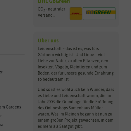
DHL GoGreen
CO
- neutraler
2
Versand...
Über uns
Leidenschaft – das ist es, was fürs
Gärtnern wichtig ist. Und Liebe – viel
Liebe zur Natur, zu allen Pflanzen, den
Insekten, Vögeln, Kleintieren und zum
en
Boden, der für unsere gesunde Ernährung
so bedeutsam ist.
Und so ist es wohl auch kein Wunder, dass
es Liebe und Leidenschaft waren, die im
Jahr 2003 die Grundlage für die Eröffnung
am Gardens
des Onlineshops Samenhaus Müller
waren. Was im Kleinen begann ist nun zu
en
einem großen Projekt gewachsen, in dem
ra
es mehr als Saatgut gibt.