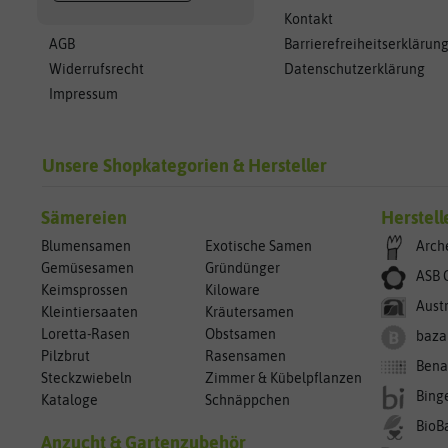
Kontakt
AGB
Barrierefreiheitserklärun
Widerrufsrecht
Datenschutzerklärung
Impressum
Unsere Shopkategorien & Hersteller
Sämereien
Herstell
Blumensamen
Exotische Samen
Arch
Gemüsesamen
Gründünger
ASB 
Keimsprossen
Kiloware
Aust
Kleintiersaaten
Kräutersamen
Loretta-Rasen
Obstsamen
baza
Pilzbrut
Rasensamen
Bena
Steckzwiebeln
Zimmer & Kübelpflanzen
Bing
Kataloge
Schnäppchen
BioB
Anzucht & Gartenzubehör