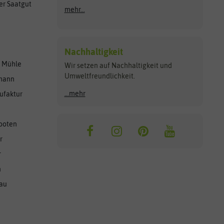
er Saatgut
mehr...
Nachhaltigkeit
r Mühle
Wir setzen auf Nachhaltigkeit und
Umweltfreundlichkeit.
lmann
...mehr
ufaktur
ooten
r
r
n
nau