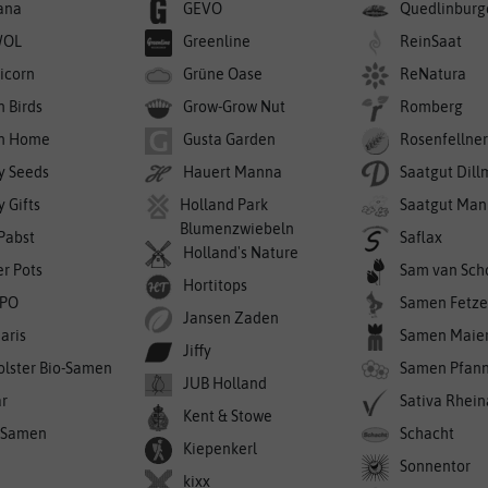
ana
GEVO
Quedlinburg
WOL
Greenline
ReinSaat
icorn
Grüne Oase
ReNatura
n Birds
Grow-Grow Nut
Romberg
n Home
Gusta Garden
Rosenfellne
y Seeds
Hauert Manna
Saatgut Dil
 Gifts
Holland Park
Saatgut Man
Blumenzwiebeln
 Pabst
Saflax
Holland's Nature
er Pots
Sam van Sch
Hortitops
PO
Samen Fetze
Jansen Zaden
aris
Samen Maie
Jiffy
olster Bio-Samen
Samen Pfan
JUB Holland
r
Sativa Rhei
Kent & Stowe
-Samen
Schacht
Kiepenkerl
Sonnentor
kixx