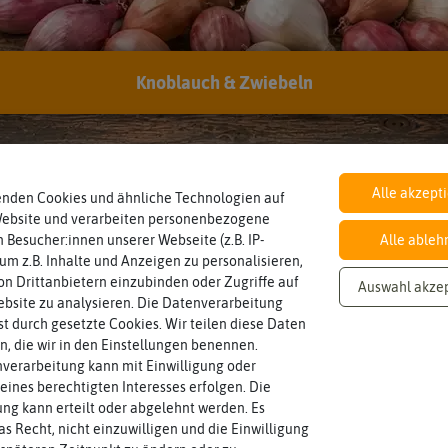
BIO
Knoblauch & Zwiebeln
Inhalt
Landwirtschaft arbeiten.
nach EG Öko-
den Richtlinien der biologischen
Wie viel ist enthalten
10 Stück
Verordnung
Saatgut aus Betrieben, die nach
Alle akzept
enden Cookies und ähnliche Technologien auf
Website und verarbeiten personenbezogene
 Besucher:innen unserer Webseite (z.B. IP-
Alle ableh
 um z.B. Inhalte und Anzeigen zu personalisieren,
n Drittanbietern einzubinden oder Zugriffe auf
Auswahl akze
bsite zu analysieren. Die Datenverarbeitung
rst durch gesetzte Cookies. Wir teilen diese Daten
en, die wir in den Einstellungen benennen.
verarbeitung kann mit Einwilligung oder
eines berechtigten Interesses erfolgen. Die
g kann erteilt oder abgelehnt werden. Es
as Recht, nicht einzuwilligen und die Einwilligung