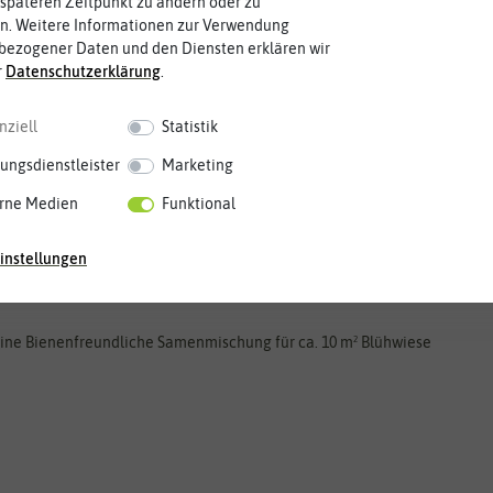
späteren Zeitpunkt zu ändern oder zu
n. Weitere Informationen zur Verwendung
bezogener Daten und den Diensten erklären wir
r
Daten­schutz­erklärung
.
nziell
Statistik
ungsdienstleister
Marketing
rne Medien
Funktional
instellungen
eine Bienenfreundliche Samenmischung für ca. 10 m² Blühwiese