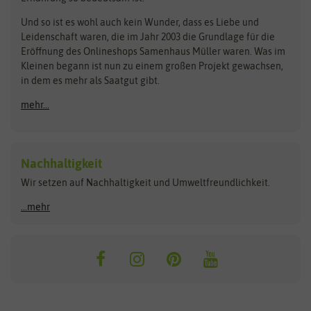
Steckzwiebeln
Zimmer & Kübelpflanzen
Und so ist es wohl auch kein Wunder, dass es Liebe und
BIOWOL
Feldsaaten Freudenberger
Kataloge
Leidenschaft waren, die im Jahr 2003 die Grundlage für die
Blumicorn
Fertil
Schnäppchen
Eröffnung des Onlineshops Samenhaus Müller waren. Was im
Kleinen begann ist nun zu einem großen Projekt gewachsen,
Bûten Birds
Flora Elite
Anzucht & Gartenzubehör
in dem es mehr als Saatgut gibt.
Bûten Home
Flora Elite Blumenzwiebeln
mehr...
Anzuchtschalen
Buzzy Seeds
Flora Fantastica
Anzuchttöpfe
Buzzy Gifts
Florex
Folien, Vliese und Netze
Growblocks, Erde & Dünger
Carl Pabst
Nachhaltigkeit
Heizmatte & Heizkabel
Wir setzen auf Nachhaltigkeit und Umweltfreundlichkeit.
Florissa
Hortitops
Kokos-Quelltabletten
Zimmergewächshaus
Flortis
Jansen Zaden
...mehr
FLORTUS
Jiffy
Gemüsesamen
Franchi Sementi
JUB Holland
Bohnen & Erbsen
Frankonia Samen
Kent & Stowe
Gurkensamen
Kohlsamen
Garland
Kiepenkerl
Kürbissamen