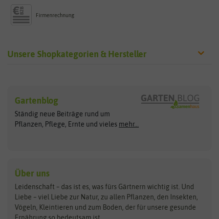
Firmenrechnung
Unsere Shopkategorien & Hersteller
Sämereien
Hersteller
Blumensamen
Gartenblog
Exotische Samen
Arche Noah
Clever Pots
Ständig neue Beiträge rund um
Gemüsesamen
ASB Greenworld
COMPO
Pflanzen, Pflege, Ernte und vieles
mehr...
Gründünger
Keimsprossen
Austrosaat
Culinaris
Kiloware
baza
De Bolster Bio-Samen
Kleintiersaaten
Kräutersamen
Benary
Dobar
Über uns
Loretta-Rasen
Bingenheimer Saatgut
Dürr-Samen
Leidenschaft – das ist es, was fürs Gärtnern wichtig ist. Und
Obstsamen
Liebe – viel Liebe zur Natur, zu allen Pflanzen, den Insekten,
Pilzbrut
BioBalu
elho
Vögeln, Kleintieren und zum Boden, der für unsere gesunde
Rasensamen
Ernährung so bedeutsam ist.
Bionana
Eschenfelder