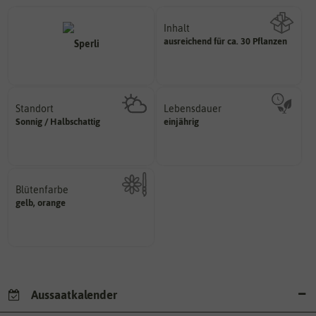
Inhalt
ausreichend für ca. 30 Pflanzen
Wie viel ist enthalten
Standort
Lebensdauer
sonnig, vollsonnig)
mehrjährig.
Sonnig / Halbschattig
einjährig
Pflanze? (schattig, halbschattig,
einjährig, zweijährig oder
Wie viel Licht benötigt die
Pflanzen werden kategorisiert in:
Blütenfarbe
gelb, orange
Kann auch mehrfarbig sein.
Wie ist die Blüte eingefärbt?
Aussaatkalender