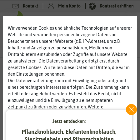
Kontakt
Mein Konto
Kontrast erhöhen
0
0
Wir verwenden Cookies und ähnliche Technologien auf unserer
Website und verarbeiten personenbezogene Daten von
Besucher:innen unserer Webseite (z.B. IP-Adresse), um z.B.
Inhalte und Anzeigen zu personalisieren, Medien von
Drittanbietern einzubinden oder Zugriffe auf unsere Website
zu analysieren. Die Datenverarbeitung erfolgt erst durch
gesetzte Cookies. Wir teilen diese Daten mit Dritten, die wir in
den Einstellungen benennen.
Die Datenverarbeitung kann mit Einwilligung oder aufgrund
eines berechtigten Interesses erfolgen. Die Zustimmung kann
erteilt oder abgelehnt werden. Es besteht das Recht, nicht
einzuwilligen und die Einwilligung zu einem späteren
Zeitpunkt zu ändern oder zu widerrufen. Weitere
Informationen zur Verwendung personenbezogener Daten und
den Diensten erklären wir in unserer
Daten­schutz­erklärung
.
Jetzt entdecken:
Pflanzknoblauch, Elefantenknoblauch,
Essenziell
Statistik
Steckzwiebeln und Pflanzschalotten