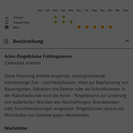
Jan.
Feb.
Mär.
Apr.
Mai
Jun.
Jul.
Aug.
Sep.
Okt.
Nov.
Dez.
Aussaat
Aussaat Haus
Blüte
Beschreibung
Acker-Ringelblume Frühlingssonne
Calendula arvensis
Diese Mischung enthält einjährige, niedrigbleibende,
kleinblumige Zier - und Heilpflanzen. Ideal zur Bepflanzung von
Bauerngärten, Rabatten und Beeten oder als Schnittblumen. In
der Naturheilkunde wird die Acker - Ringelblume zur Linderung
von äußerlichen Wunden wie Abschürfungen, Brandwunden
oder Schnittverletzungen eingesetzt. Ringelblumen wirken als
Mischkultur mit Gemüse gegen Nematoden.
Wuchshöhe