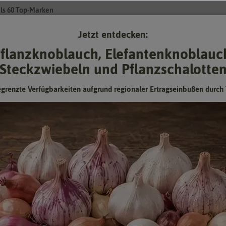
ls 60 Top-Marken
Jetzt entdecken:
Su
flanzknoblauch, Elefantenknoblauc
Steckzwiebeln und Pflanzschalotte
Gartenzubehör
Pflanzgut
Keimsprossen
❤ für Tiere
egrenzte Verfügbarkeiten aufgrund regionaler Ertragseinbußen durch 
 Gartenjuwel
Kapuzinerkresse SPERLI's Gartenjuwel
Intensive Farbe, Höhe ca. 25 cm
Hersteller:
Sperli-Samen
Artikelnummer:
85731_old32
EAN:
4001523857320