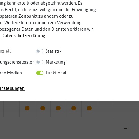
g kann erteilt oder abgelehnt werden. Es
as Recht, nicht einzuwilligen und die Einwilligung
späteren Zeitpunkt zu ändern oder zu
n. Weitere Informationen zur Verwendung
bezogener Daten und den Diensten erklären wir
r
Daten­schutz­erklärung
.
nziell
Statistik
ungsdienstleister
Marketing
rne Medien
Funktional
Mai
Jun.
Jul.
Aug.
Sep.
Okt.
Nov.
Dez.
instellungen