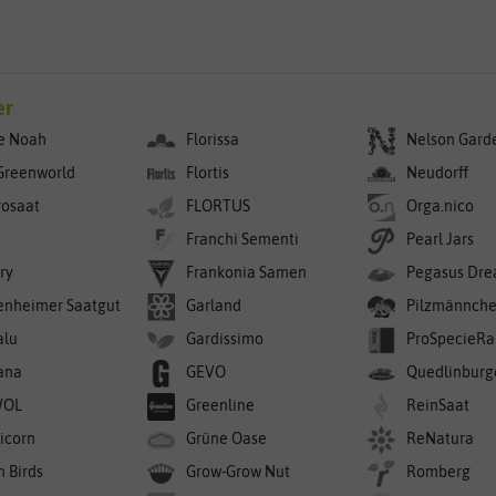
er
e Noah
Florissa
Nelson Gard
Greenworld
Flortis
Neudorff
rosaat
FLORTUS
Orga.nico
Franchi Sementi
Pearl Jars
ry
Frankonia Samen
Pegasus Dre
enheimer Saatgut
Garland
Pilzmännch
alu
Gardissimo
ProSpecieRa
ana
GEVO
Quedlinburg
WOL
Greenline
ReinSaat
icorn
Grüne Oase
ReNatura
n Birds
Grow-Grow Nut
Romberg