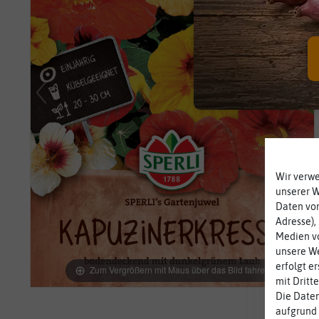
Wir verw
unserer 
Daten von
Adresse),
Medien vo
unsere We
erfolgt e
Zum Vergrößern mit Maus über das Bild fahren
mit Dritt
Die Daten
aufgrund 