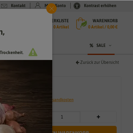
Kontakt
Mein Konto
Kontrast erhöhen
MERKLISTE
WARENKORB
che
0 Artikel
0
Artikel /
0,00 €
h,
n
SALE
Trockenheit.
Zurück zur Übersicht
2,99 €
*
* inkl. 7% MwSt. zzgl.
Versandkosten