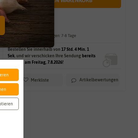
IN DEN WARENKORB
sofort lieferbar
gilt für
5
Stück
am Lager.
Lieferzeit für größere Mengen: 7-8 Tage
Bestellen Sie innerhalb von
17 Std. 3 Min. 59
Sek.
und wir verschicken Ihre Sendung
bereits
morgen, am Freitag, 7.8.2026!
ieren
Artikelbewertungen
Merkliste
nen
ptieren