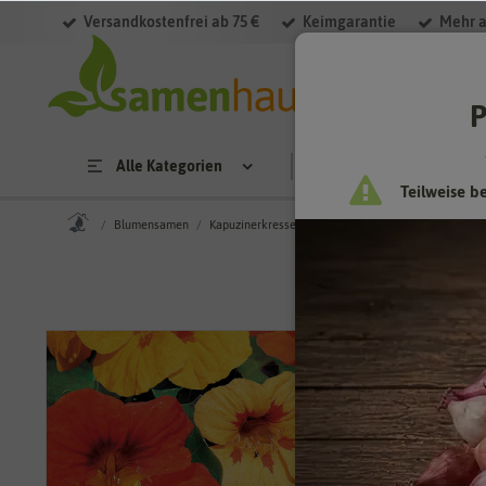
Versandkostenfrei ab 75 €
Keimgarantie
Mehr a
P
Alle Kategorien
Saatgut
Anzucht & 
Teilweise b
Blumensamen
Kapuzinerkressesamen
Kapuzinerkresse SPERLI's