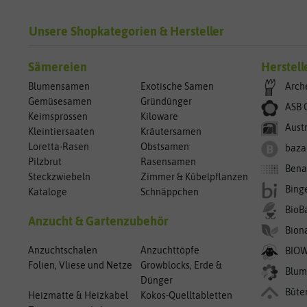
Unsere Shopkategorien & Hersteller
Sämereien
Herstell
Blumensamen
Exotische Samen
Arch
Gemüsesamen
Gründünger
ASB 
Keimsprossen
Kiloware
Aust
Kleintiersaaten
Kräutersamen
Loretta-Rasen
Obstsamen
baza
Pilzbrut
Rasensamen
Bena
Steckzwiebeln
Zimmer & Kübelpflanzen
Bing
Kataloge
Schnäppchen
BioB
Anzucht & Gartenzubehör
Bion
Anzuchtschalen
Anzuchttöpfe
BIO
Folien, Vliese und Netze
Growblocks, Erde &
Blum
Dünger
Bûte
Heizmatte & Heizkabel
Kokos-Quelltabletten