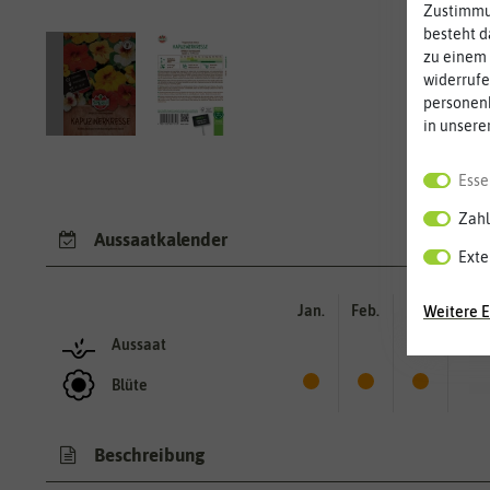
Zustimmun
besteht d
zu einem 
widerrufe
personen
in unsere
Esse
Zahl
Aussaatkalender
Exte
Jan.
Feb.
Mär.
Apr.
Weitere E
Aussaat
Blüte
Beschreibung