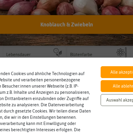
Knoblauch & Zwiebeln
Inhalt
Standort
sonnig, vollsonnig)
Wie viel ist enthalten
Pflanze? (schattig, halbschattig,
ausreichend für ca. 18 Pflanzen
Sonnig / Halbschattig
Wie viel Licht benötigt die
Lebensdauer
Blütenfarbe
mehrjährig.
auch mehrfarbig sein.
einjährig, zweijährig oder
einjährig
bunt
Wie ist die Blüte eingefärbt? Kann
Pflanzen werden kategorisiert in:
Alle akzept
enden Cookies und ähnliche Technologien auf
Website und verarbeiten personenbezogene
 Besucher:innen unserer Webseite (z.B. IP-
Alle ableh
 um z.B. Inhalte und Anzeigen zu personalisieren,
n Drittanbietern einzubinden oder Zugriffe auf
Auswahl akze
bsite zu analysieren. Die Datenverarbeitung
rst durch gesetzte Cookies. Wir teilen diese Daten
en, die wir in den Einstellungen benennen.
verarbeitung kann mit Einwilligung oder
eines berechtigten Interesses erfolgen. Die