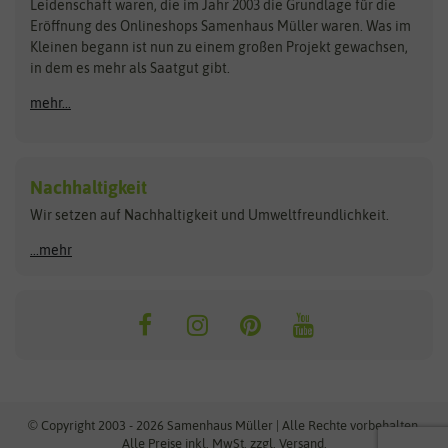
Kataloge
Leidenschaft waren, die im Jahr 2003 die Grundlage für die
Blumicorn
Fertil
Schnäppchen
Eröffnung des Onlineshops Samenhaus Müller waren. Was im
Kleinen begann ist nun zu einem großen Projekt gewachsen,
Bûten Birds
Flora Elite
Anzucht & Gartenzubehör
in dem es mehr als Saatgut gibt.
Bûten Home
Flora Elite Blumenzwiebeln
mehr...
Anzuchtschalen
Buzzy Seeds
Flora Fantastica
Anzuchttöpfe
Buzzy Gifts
Florex
Folien, Vliese und Netze
Growblocks, Erde & Dünger
Carl Pabst
Nachhaltigkeit
Heizmatte & Heizkabel
Wir setzen auf Nachhaltigkeit und Umweltfreundlichkeit.
Florissa
Hortitops
Kokos-Quelltabletten
Zimmergewächshaus
Flortis
Jansen Zaden
...mehr
FLORTUS
Jiffy
Gemüsesamen
Franchi Sementi
JUB Holland
Bohnen & Erbsen
Frankonia Samen
Kent & Stowe
Gurkensamen
Kohlsamen
Garland
Kiepenkerl
Kürbissamen
Gardissimo
kixx
Lauchsamen
© Copyright 2003 - 2026 Samenhaus Müller | Alle Rechte vorbehalten.
Maissamen
Alle Preise inkl. MwSt. zzgl. Versand.
GEVO
Küpper