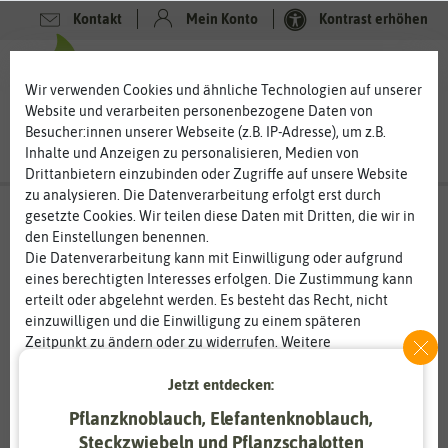
Kontakt
Mein Konto
Kontrast erhöhen
0
0
Wir verwenden Cookies und ähnliche Technologien auf unserer
Website und verarbeiten personenbezogene Daten von
Besucher:innen unserer Webseite (z.B. IP-Adresse), um z.B.
Inhalte und Anzeigen zu personalisieren, Medien von
Drittanbietern einzubinden oder Zugriffe auf unsere Website
zu analysieren. Die Datenverarbeitung erfolgt erst durch
gesetzte Cookies. Wir teilen diese Daten mit Dritten, die wir in
den Einstellungen benennen.
Die Datenverarbeitung kann mit Einwilligung oder aufgrund
eines berechtigten Interesses erfolgen. Die Zustimmung kann
erteilt oder abgelehnt werden. Es besteht das Recht, nicht
einzuwilligen und die Einwilligung zu einem späteren
Zeitpunkt zu ändern oder zu widerrufen. Weitere
Informationen zur Verwendung personenbezogener Daten und
Jetzt entdecken:
den Diensten erklären wir in unserer
Daten­schutz­erklärung
.
Pflanzknoblauch, Elefantenknoblauch,
Essenziell
Statistik
Steckzwiebeln und Pflanzschalotten