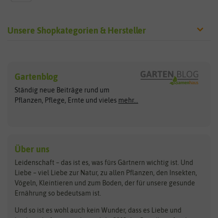
Unsere Shopkategorien & Hersteller
Sämereien
Hersteller
Blumensamen
Gartenblog
Exotische Samen
Arche Noah
Clever Pots
Ständig neue Beiträge rund um
Gemüsesamen
ASB Greenworld
COMPO
Pflanzen, Pflege, Ernte und vieles
mehr...
Gründünger
Keimsprossen
Austrosaat
Culinaris
Kiloware
baza
De Bolster Bio-Samen
Kleintiersaaten
Kräutersamen
Benary
Dobar
Über uns
Loretta-Rasen
Bingenheimer Saatgut
Dürr-Samen
Leidenschaft – das ist es, was fürs Gärtnern wichtig ist. Und
Obstsamen
Liebe – viel Liebe zur Natur, zu allen Pflanzen, den Insekten,
Pilzbrut
BioBalu
elho
Vögeln, Kleintieren und zum Boden, der für unsere gesunde
Rasensamen
Ernährung so bedeutsam ist.
Bionana
Eschenfelder
Steckzwiebeln
Zimmer & Kübelpflanzen
Und so ist es wohl auch kein Wunder, dass es Liebe und
BIOWOL
Feldsaaten Freudenberger