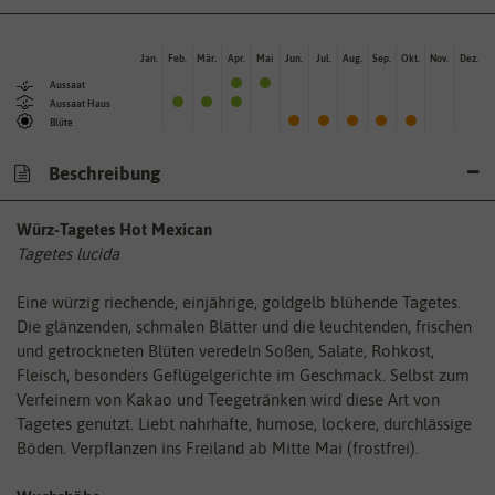
Jan.
Feb.
Mär.
Apr.
Mai
Jun.
Jul.
Aug.
Sep.
Okt.
Nov.
Dez.
Aussaat
Aussaat Haus
Blüte
Beschreibung
Würz-Tagetes Hot Mexican
Tagetes lucida
Eine würzig riechende, einjährige, goldgelb blühende Tagetes.
Die glänzenden, schmalen Blätter und die leuchtenden, frischen
und getrockneten Blüten veredeln Soßen, Salate, Rohkost,
Fleisch, besonders Geflügelgerichte im Geschmack. Selbst zum
Verfeinern von Kakao und Teegetränken wird diese Art von
Tagetes genutzt. Liebt nahrhafte, humose, lockere, durchlässige
Böden. Verpflanzen ins Freiland ab Mitte Mai (frostfrei).