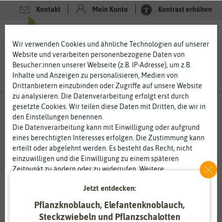
Kontakt
Mein Konto
Kontrast erhöhen
0
0
Wir verwenden Cookies und ähnliche Technologien auf unserer
Website und verarbeiten personenbezogene Daten von
Besucher:innen unserer Webseite (z.B. IP-Adresse), um z.B.
Inhalte und Anzeigen zu personalisieren, Medien von
Drittanbietern einzubinden oder Zugriffe auf unsere Website
zu analysieren. Die Datenverarbeitung erfolgt erst durch
gesetzte Cookies. Wir teilen diese Daten mit Dritten, die wir in
den Einstellungen benennen.
%
80
-
Die Datenverarbeitung kann mit Einwilligung oder aufgrund
eines berechtigten Interesses erfolgen. Die Zustimmung kann
erteilt oder abgelehnt werden. Es besteht das Recht, nicht
einzuwilligen und die Einwilligung zu einem späteren
Zeitpunkt zu ändern oder zu widerrufen. Weitere
Informationen zur Verwendung personenbezogener Daten und
Jetzt entdecken:
den Diensten erklären wir in unserer
Daten­schutz­erklärung
.
Pflanzknoblauch, Elefantenknoblauch,
Essenziell
Statistik
Steckzwiebeln und Pflanzschalotten