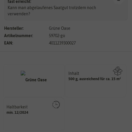
fast erreicht:
Kann man abgelaufenes Saatgut trotzdem noch
verwenden?
Hersteller:
Grüne Oase
Artikelnummer:
59702-go
EAN:
4011239300027
Inhalt
500 g, ausreichend für ca. 15 m²
Wie viel ist enthalten
Haltbarkeit
sollte.
min. 12/2024
und Pflanzgut sehr gut keimen
Zeitpunkt, bis zu dem das Saat-