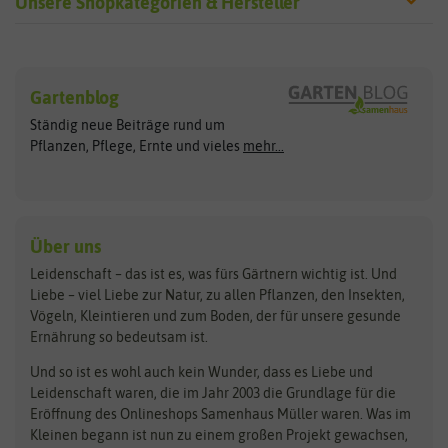
Unsere Shopkategorien & Hersteller
Sämereien
Hersteller
Blumensamen
Gartenblog
Exotische Samen
Arche Noah
Clever Pots
Ständig neue Beiträge rund um
Gemüsesamen
ASB Greenworld
COMPO
Pflanzen, Pflege, Ernte und vieles
mehr...
Gründünger
Keimsprossen
Austrosaat
Culinaris
Kiloware
baza
De Bolster Bio-Samen
Kleintiersaaten
Kräutersamen
Benary
Dobar
Über uns
Loretta-Rasen
Bingenheimer Saatgut
Dürr-Samen
Leidenschaft – das ist es, was fürs Gärtnern wichtig ist. Und
Obstsamen
Liebe – viel Liebe zur Natur, zu allen Pflanzen, den Insekten,
Pilzbrut
BioBalu
elho
Vögeln, Kleintieren und zum Boden, der für unsere gesunde
Rasensamen
Ernährung so bedeutsam ist.
Bionana
Eschenfelder
Steckzwiebeln
Zimmer & Kübelpflanzen
Und so ist es wohl auch kein Wunder, dass es Liebe und
BIOWOL
Feldsaaten Freudenberger
Kataloge
Leidenschaft waren, die im Jahr 2003 die Grundlage für die
Blumicorn
Fertil
Schnäppchen
Eröffnung des Onlineshops Samenhaus Müller waren. Was im
Kleinen begann ist nun zu einem großen Projekt gewachsen,
Bûten Birds
Flora Elite