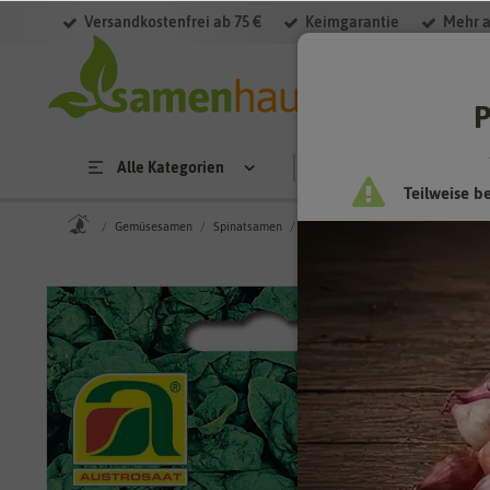
Versandkostenfrei ab 75 €
Keimgarantie
Mehr a
P
Alle Kategorien
Saatgut
Anzucht & 
Teilweise b
Gemüsesamen
Spinatsamen
Spinat Matador