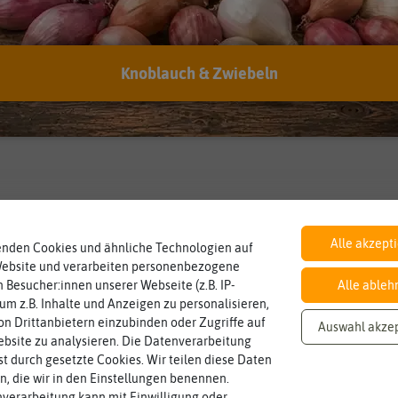
Knoblauch & Zwiebeln
Inhalt
Lebensdauer
mehrjährig.
Wie viel ist enthalten
einjährig, zweijährig oder
ca. 40 g
mehrjährig
Pflanzen werden kategorisiert in:
Alle akzept
enden Cookies und ähnliche Technologien auf
Website und verarbeiten personenbezogene
 Besucher:innen unserer Webseite (z.B. IP-
Alle ableh
 um z.B. Inhalte und Anzeigen zu personalisieren,
n Drittanbietern einzubinden oder Zugriffe auf
Auswahl akze
bsite zu analysieren. Die Datenverarbeitung
rst durch gesetzte Cookies. Wir teilen diese Daten
en, die wir in den Einstellungen benennen.
verarbeitung kann mit Einwilligung oder