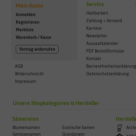
Service
Mein Konto
Haltbarkeit
Anmelden
Zahlung + Versand
Registrieren
Karriere
Merkliste
Newsletter
Warenkorb
/
Kasse
Aussaatkalender
Vertrag widerrufen
PDF Bestellformular
Kontakt
AGB
Barrierefreiheitserklärun
Widerrufsrecht
Datenschutzerklärung
Impressum
Unsere Shopkategorien & Hersteller
Sämereien
Herstell
Blumensamen
Exotische Samen
Arch
Gemüsesamen
Gründünger