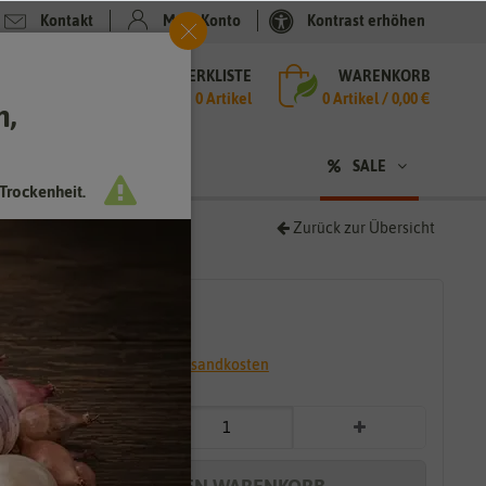
Kontakt
Mein Konto
Kontrast erhöhen
MERKLISTE
WARENKORB
che
0 Artikel
0
Artikel /
0,00 €
h,
n
SALE
Trockenheit.
Zurück zur Übersicht
2,39 €
*
* inkl. 7% MwSt. zzgl.
Versandkosten