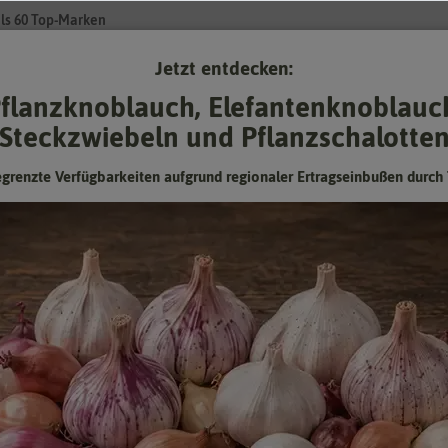
ls 60 Top-Marken
Jetzt entdecken:
Su
flanzknoblauch, Elefantenknoblauc
Steckzwiebeln und Pflanzschalotte
Gartenzubehör
Pflanzgut
Keimsprossen
❤ für Tiere
egrenzte Verfügbarkeiten aufgrund regionaler Ertragseinbußen durch 
Spinat Matador
Die Universalsorte für Frühjahr, Herbst und Winter
Hersteller:
Austrosaat
Artikelnummer:
455-as
EAN:
9001415544555