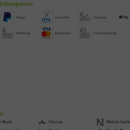
Zahlungsarten
Paypal
Lastschrift
Vorkasse
Rechnung
Kreditkarte
Firmenrechnung
g
er
e Noah
Florissa
Nelson Gard