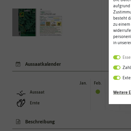
aufgrund 
Zustimmun
besteht d
zu einem 
widerrufe
personen
in unsere
Esse
Aussaatkalender
Zahl
Exte
Jan.
Feb.
Mär.
Apr.
Aussaat
Weitere E
Ernte
Beschreibung