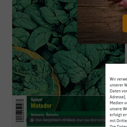
Wir verw
unserer 
Daten von
Adresse),
Medien vo
unsere We
erfolgt e
Zum Vergrößern mit Maus über das Bild fahren
mit Dritt
Die Daten