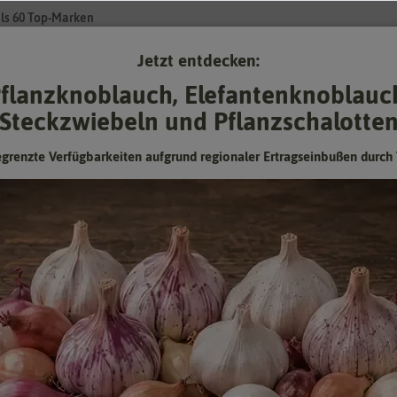
ls 60 Top-Marken
Jetzt entdecken:
Su
flanzknoblauch, Elefantenknoblauc
Steckzwiebeln und Pflanzschalotte
Gartenzubehör
Pflanzgut
Keimsprossen
❤ für Tiere
egrenzte Verfügbarkeiten aufgrund regionaler Ertragseinbußen durch 
Staudenwicke Pastell Mischung
Hersteller:
Kiepenkerl
Artikelnummer:
1068750
EAN:
4099682687506