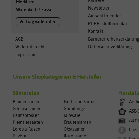
Karriere
Merkliste
Newsletter
Warenkorb
/
Kasse
Aussaatkalender
Vertrag widerrufen
PDF Bestellformular
Kontakt
AGB
Barrierefreiheitserklärun
Widerrufsrecht
Datenschutzerklärung
Impressum
Unsere Shopkategorien & Hersteller
Sämereien
Herstell
Blumensamen
Exotische Samen
Arch
Gemüsesamen
Gründünger
ASB 
Keimsprossen
Kiloware
Aust
Kleintiersaaten
Kräutersamen
Loretta-Rasen
Obstsamen
baza
Pilzbrut
Rasensamen