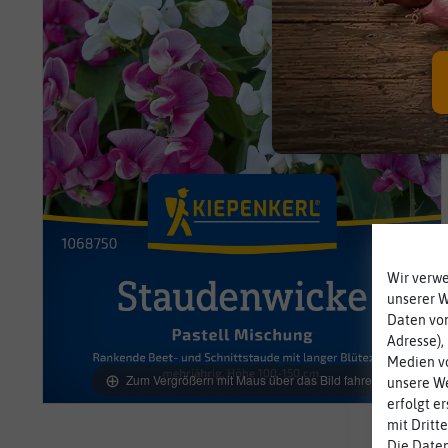
Wir verw
unserer 
Daten von
Adresse),
Medien vo
Zum Vergrößern mit Maus über das Bild fahren
unsere We
erfolgt e
mit Dritt
Die Daten