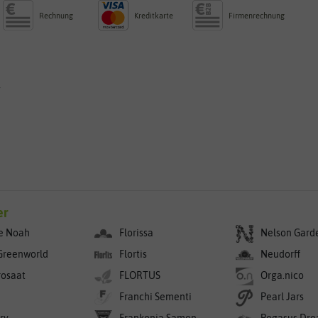
Rechnung
Kreditkarte
Firmenrechnung
g
er
e Noah
Florissa
Nelson Gard
Greenworld
Flortis
Neudorff
rosaat
FLORTUS
Orga.nico
Franchi Sementi
Pearl Jars