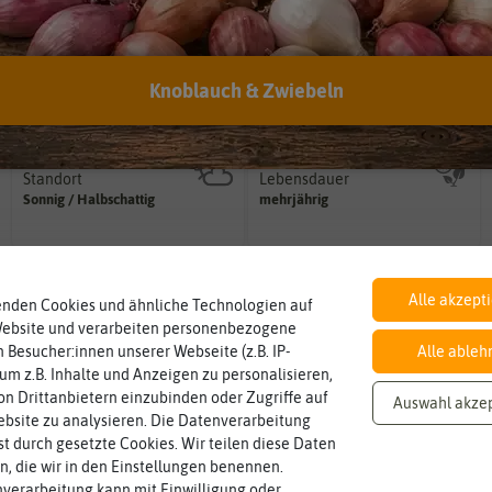
Botanischer Name
Inhalt
Bestimmung der Pflanze.
Knoblauch & Zwiebeln
Namen zur eindeutigen
Wie viel ist enthalten
Lathyrus
latifolius
ausreichend für ca. 15 Pflanzen
Der botanische (lateinische)
Standort
Lebensdauer
sonnig, vollsonnig)
mehrjährig.
Pflanze? (schattig, halbschattig,
einjährig, zweijährig oder
Sonnig / Halbschattig
mehrjährig
Wie viel Licht benötigt die
Pflanzen werden kategorisiert in:
Winterhart
Pflanzabstand
Alle akzept
Probleme überwintern können.
Pflanzen voneinander haben?
enden Cookies und ähnliche Technologien auf
ja
50 cm
Pflanzen, die im Freien ohne
Welchen Abstand sollten die
Website und verarbeiten personenbezogene
 Besucher:innen unserer Webseite (z.B. IP-
Alle ableh
 um z.B. Inhalte und Anzeigen zu personalisieren,
Blütenfarbe
n Drittanbietern einzubinden oder Zugriffe auf
Auswahl akze
auch mehrfarbig sein.
bunt
bsite zu analysieren. Die Datenverarbeitung
Wie ist die Blüte eingefärbt? Kann
rst durch gesetzte Cookies. Wir teilen diese Daten
en, die wir in den Einstellungen benennen.
verarbeitung kann mit Einwilligung oder