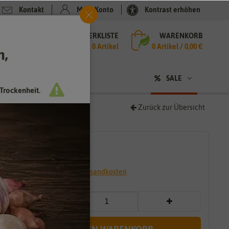
Kontakt
Mein Konto
Kontrast erhöhen
MERKLISTE
WARENKORB
che
0 Artikel
0
Artikel /
0,00 €
h,
n
SALE
Trockenheit.
Zurück zur Übersicht
2,59 €
*
* inkl. 7% MwSt. zzgl.
Versandkosten