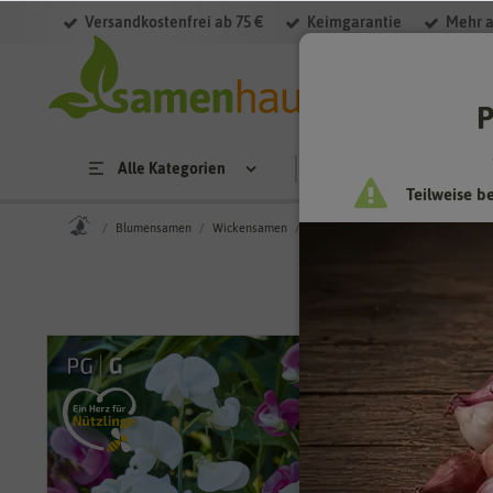
Versandkostenfrei ab 75 €
Keimgarantie
Mehr a
P
Alle Kategorien
Saatgut
Anzucht & 
Teilweise b
Blumensamen
Wickensamen
Staudenwicke Pastell Mischung