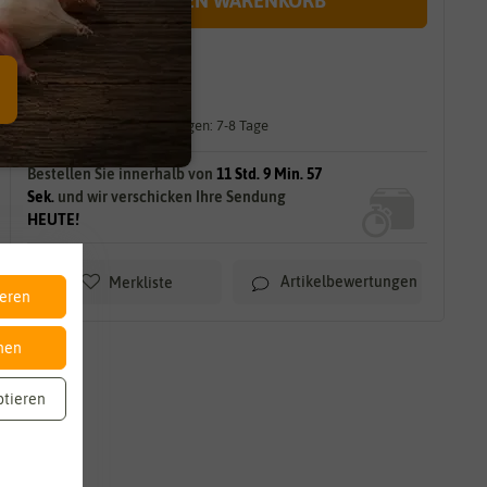
IN DEN WARENKORB
sofort lieferbar
gilt für
21
Stück
am Lager.
Lieferzeit für größere Mengen: 7-8 Tage
Bestellen Sie innerhalb von
11 Std. 9 Min. 55
Sek.
und wir verschicken Ihre Sendung
HEUTE!
Artikelbewertungen
Merkliste
ieren
nen
ptieren