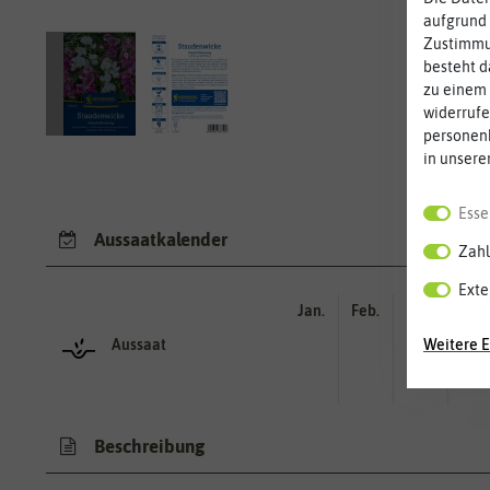
aufgrund 
Zustimmun
besteht d
zu einem 
widerrufe
personen
in unsere
Esse
Aussaatkalender
Zahl
Exte
Jan.
Feb.
Mär.
Apr.
Weitere E
Aussaat
Beschreibung