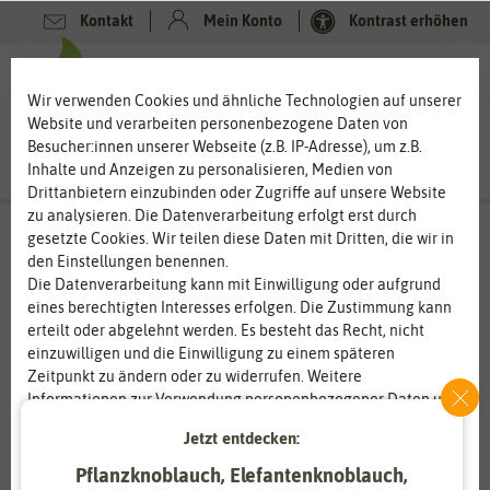
Kontakt
Mein Konto
Kontrast erhöhen
0
0
Wir verwenden Cookies und ähnliche Technologien auf unserer
Website und verarbeiten personenbezogene Daten von
Besucher:innen unserer Webseite (z.B. IP-Adresse), um z.B.
Inhalte und Anzeigen zu personalisieren, Medien von
Drittanbietern einzubinden oder Zugriffe auf unsere Website
zu analysieren. Die Datenverarbeitung erfolgt erst durch
gesetzte Cookies. Wir teilen diese Daten mit Dritten, die wir in
den Einstellungen benennen.
Die Datenverarbeitung kann mit Einwilligung oder aufgrund
eines berechtigten Interesses erfolgen. Die Zustimmung kann
erteilt oder abgelehnt werden. Es besteht das Recht, nicht
einzuwilligen und die Einwilligung zu einem späteren
Zeitpunkt zu ändern oder zu widerrufen. Weitere
Informationen zur Verwendung personenbezogener Daten und
den Diensten erklären wir in unserer
Daten­schutz­erklärung
.
Jetzt entdecken:
Pflanzknoblauch, Elefantenknoblauch,
Essenziell
Statistik