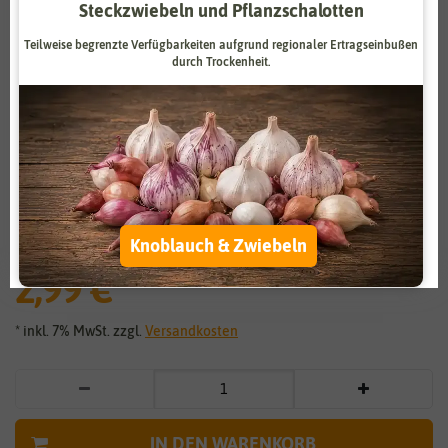
Steckzwiebeln und Pflanzschalotten
Zahlungsdienstleister
Marketing
Teilweise begrenzte Verfügbarkeiten aufgrund regionaler Ertragseinbußen
Externe Medien
Funktional
durch Trockenheit.
Weitere Einstellungen
Vergrößern durch berühren
Alle akzeptieren
Stiefmütterchen Orchideenblütige
Alle ablehnen
Mischung
Knoblauch & Zwiebeln
Auswahl akzeptieren
2,99 €
*
* inkl. 7% MwSt. zzgl.
Versandkosten
IN DEN WARENKORB