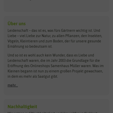
Keimsprossen
Austrosaat
Culinaris
Kiloware
baza
De Bolster Bio-Samen
Kleintiersaaten
Kräutersamen
Benary
Dobar
Über uns
Loretta-Rasen
Bingenheimer Saatgut
Dürr-Samen
Leidenschaft – das ist es, was fürs Gärtnern wichtig ist. Und
Obstsamen
Liebe – viel Liebe zur Natur, zu allen Pflanzen, den Insekten,
Pilzbrut
BioBalu
elho
Vögeln, Kleintieren und zum Boden, der für unsere gesunde
Rasensamen
Ernährung so bedeutsam ist.
Bionana
Eschenfelder
Steckzwiebeln
Zimmer & Kübelpflanzen
Und so ist es wohl auch kein Wunder, dass es Liebe und
BIOWOL
Feldsaaten Freudenberger
Kataloge
Leidenschaft waren, die im Jahr 2003 die Grundlage für die
Blumicorn
Fertil
Schnäppchen
Eröffnung des Onlineshops Samenhaus Müller waren. Was im
Kleinen begann ist nun zu einem großen Projekt gewachsen,
Bûten Birds
Flora Elite
Anzucht & Gartenzubehör
in dem es mehr als Saatgut gibt.
Bûten Home
Flora Elite Blumenzwiebeln
mehr...
Anzuchtschalen
Buzzy Seeds
Flora Fantastica
Anzuchttöpfe
Buzzy Gifts
Florex
Folien, Vliese und Netze
Growblocks, Erde & Dünger
Carl Pabst
Nachhaltigkeit
Heizmatte & Heizkabel