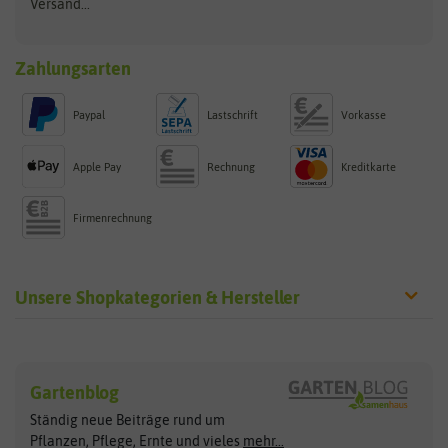
Versand...
Zahlungsarten
Paypal
Lastschrift
Vorkasse
Apple Pay
Rechnung
Kreditkarte
Firmenrechnung
Unsere Shopkategorien & Hersteller
Sämereien
Hersteller
Blumensamen
Gartenblog
Exotische Samen
Arche Noah
Clever Pots
Ständig neue Beiträge rund um
Gemüsesamen
ASB Greenworld
COMPO
Pflanzen, Pflege, Ernte und vieles
mehr...
Gründünger