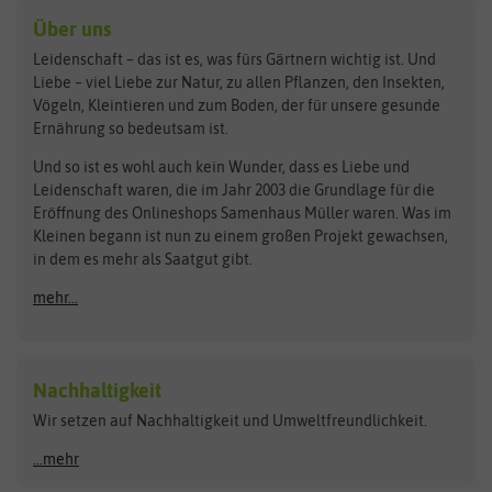
Kräutersamen
Benary
Dobar
Über uns
Loretta-Rasen
Bingenheimer Saatgut
Dürr-Samen
Leidenschaft – das ist es, was fürs Gärtnern wichtig ist. Und
Obstsamen
Liebe – viel Liebe zur Natur, zu allen Pflanzen, den Insekten,
Pilzbrut
BioBalu
elho
Vögeln, Kleintieren und zum Boden, der für unsere gesunde
Rasensamen
Ernährung so bedeutsam ist.
Bionana
Eschenfelder
Steckzwiebeln
Zimmer & Kübelpflanzen
Und so ist es wohl auch kein Wunder, dass es Liebe und
BIOWOL
Feldsaaten Freudenberger
Kataloge
Leidenschaft waren, die im Jahr 2003 die Grundlage für die
Blumicorn
Fertil
Schnäppchen
Eröffnung des Onlineshops Samenhaus Müller waren. Was im
Kleinen begann ist nun zu einem großen Projekt gewachsen,
Bûten Birds
Flora Elite
Anzucht & Gartenzubehör
in dem es mehr als Saatgut gibt.
Bûten Home
Flora Elite Blumenzwiebeln
mehr...
Anzuchtschalen
Buzzy Seeds
Flora Fantastica
Anzuchttöpfe
Buzzy Gifts
Florex
Folien, Vliese und Netze
Growblocks, Erde & Dünger
Carl Pabst
Nachhaltigkeit
Heizmatte & Heizkabel
Wir setzen auf Nachhaltigkeit und Umweltfreundlichkeit.
Florissa
Hortitops
Kokos-Quelltabletten
Zimmergewächshaus
Flortis
Jansen Zaden
...mehr