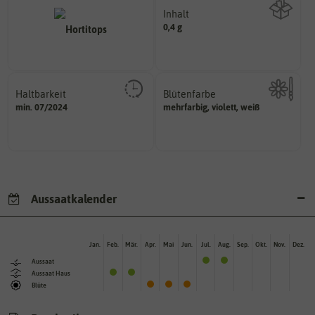
Inhalt
0,4 g
Wie viel ist enthalten
Haltbarkeit
Blütenfarbe
sollte.
min. 07/2024
mehrfarbig, violett, weiß
Kann auch mehrfarbig sein.
und Pflanzgut sehr gut keimen
Wie ist die Blüte eingefärbt?
Zeitpunkt, bis zu dem das Saat-
Aussaatkalender
Jan.
Feb.
Mär.
Apr.
Mai
Jun.
Jul.
Aug.
Sep.
Okt.
Nov.
Dez.
Aussaat
Aussaat Haus
Blüte