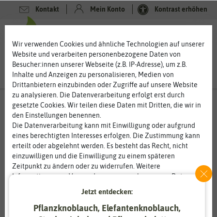
Kontakt
Mein Konto
Kontrast erhöhen
0
0
Wir verwenden Cookies und ähnliche Technologien auf unserer
Website und verarbeiten personenbezogene Daten von
Besucher:innen unserer Webseite (z.B. IP-Adresse), um z.B.
Inhalte und Anzeigen zu personalisieren, Medien von
Drittanbietern einzubinden oder Zugriffe auf unsere Website
zu analysieren. Die Datenverarbeitung erfolgt erst durch
gesetzte Cookies. Wir teilen diese Daten mit Dritten, die wir in
den Einstellungen benennen.
%
80
-
Die Datenverarbeitung kann mit Einwilligung oder aufgrund
eines berechtigten Interesses erfolgen. Die Zustimmung kann
erteilt oder abgelehnt werden. Es besteht das Recht, nicht
einzuwilligen und die Einwilligung zu einem späteren
Zeitpunkt zu ändern oder zu widerrufen. Weitere
Informationen zur Verwendung personenbezogener Daten und
den Diensten erklären wir in unserer
Daten­schutz­erklärung
.
Jetzt entdecken:
Pflanzknoblauch, Elefantenknoblauch,
Essenziell
Statistik