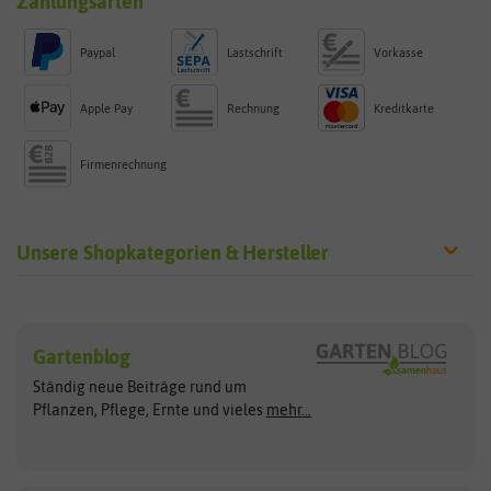
Zahlungsarten
Paypal
Lastschrift
Vorkasse
Apple Pay
Rechnung
Kreditkarte
Firmenrechnung
Unsere Shopkategorien & Hersteller
Sämereien
Hersteller
Blumensamen
Gartenblog
Exotische Samen
Arche Noah
Clever Pots
Ständig neue Beiträge rund um
Gemüsesamen
ASB Greenworld
COMPO
Pflanzen, Pflege, Ernte und vieles
mehr...
Gründünger
Keimsprossen
Austrosaat
Culinaris
Kiloware
baza
De Bolster Bio-Samen
Kleintiersaaten