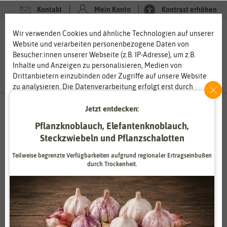
Kontakt
Mein Konto
Kontrast erhöhen
Filter
Wir verwenden Cookies und ähnliche Technologien auf unserer
0
0
Website und verarbeiten personenbezogene Daten von
Besucher:innen unserer Webseite (z.B. IP-Adresse), um z.B.
Inhalte und Anzeigen zu personalisieren, Medien von
Drittanbietern einzubinden oder Zugriffe auf unsere Website
zu analysieren. Die Datenverarbeitung erfolgt erst durch
gesetzte Cookies. Wir teilen diese Daten mit Dritten, die wir in
Pflanzen
- Paprikapflanzen
-
den Einstellungen benennen.
Jetzt entdecken:
Die Datenverarbeitung kann mit Einwilligung oder aufgrund
Tomatenpaprikapflanzen
Pflanzknoblauch, Elefantenknoblauch,
eines berechtigten Interesses erfolgen. Die Zustimmung kann
Steckzwiebeln und Pflanzschalotten
erteilt oder abgelehnt werden. Es besteht das Recht, nicht
einzuwilligen und die Einwilligung zu einem späteren
Teilweise begrenzte Verfügbarkeiten aufgrund regionaler Ertragseinbußen
Zeitpunkt zu ändern oder zu widerrufen. Weitere
durch Trockenheit.
Informationen zur Verwendung personenbezogener Daten und
0 Ergebnisse
gefunden in Tomatenpaprikapflanzen
den Diensten erklären wir in unserer
Daten­schutz­erklärung
.
Essenziell
Statistik
Zahlungsdienstleister
Marketing