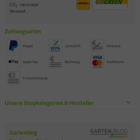
CO
- neutraler
2
Versand...
Zahlungsarten
Paypal
Lastschrift
Vorkasse
Apple Pay
Rechnung
Kreditkarte
Firmenrechnung
Unsere Shopkategorien & Hersteller
Sämereien
Hersteller
Blumensamen
Gartenblog
Exotische Samen
Arche Noah
Clever Pots