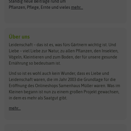
Ständig neue Beiträge rund um
Gemüsesamen
ASB Greenworld
COMPO
Pflanzen, Pflege, Ernte und vieles
mehr...
Gründünger
Keimsprossen
Austrosaat
Culinaris
Kiloware
baza
De Bolster Bio-Samen
Kleintiersaaten
Kräutersamen
Benary
Dobar
Über uns
Loretta-Rasen
Bingenheimer Saatgut
Dürr-Samen
Leidenschaft – das ist es, was fürs Gärtnern wichtig ist. Und
Obstsamen
Liebe – viel Liebe zur Natur, zu allen Pflanzen, den Insekten,
Pilzbrut
BioBalu
elho
Vögeln, Kleintieren und zum Boden, der für unsere gesunde
Rasensamen
Ernährung so bedeutsam ist.
Bionana
Eschenfelder
Steckzwiebeln
Zimmer & Kübelpflanzen
Und so ist es wohl auch kein Wunder, dass es Liebe und
BIOWOL
Feldsaaten Freudenberger
Kataloge
Leidenschaft waren, die im Jahr 2003 die Grundlage für die
Blumicorn
Fertil
Schnäppchen
Eröffnung des Onlineshops Samenhaus Müller waren. Was im
Kleinen begann ist nun zu einem großen Projekt gewachsen,
Bûten Birds
Flora Elite
Anzucht & Gartenzubehör
in dem es mehr als Saatgut gibt.
Bûten Home
Flora Elite Blumenzwiebeln
mehr...
Anzuchtschalen
Buzzy Seeds
Flora Fantastica
Anzuchttöpfe
Buzzy Gifts
Florex
Folien, Vliese und Netze
Growblocks, Erde & Dünger