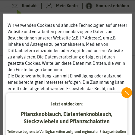
Kontakt
Mein Konto
Kontrast erhöhen
0
0
Wir verwenden Cookies und ähnliche Technologien auf unserer
Website und verarbeiten personenbezogene Daten von
Besucher:innen unserer Webseite (z.B. IP-Adresse), um z.B.
Inhalte und Anzeigen zu personalisieren, Medien von
Drittanbietern einzubinden oder Zugriffe auf unsere Website
zu analysieren. Die Datenverarbeitung erfolgt erst durch
gesetzte Cookies. Wir teilen diese Daten mit Dritten, die wir in
den Einstellungen benennen.
Die Datenverarbeitung kann mit Einwilligung oder aufgrund
eines berechtigten Interesses erfolgen. Die Zustimmung kann
erteilt oder abgelehnt werden. Es besteht das Recht, nicht
einzuwilligen und die Einwilligung zu einem späteren
Zeitpunkt zu ändern oder zu widerrufen. Weitere
Jetzt entdecken:
Informationen zur Verwendung personenbezogener Daten und
Pflanzknoblauch, Elefantenknoblauch,
den Diensten erklären wir in unserer
Daten­schutz­erklärung
.
Steckzwiebeln und Pflanzschalotten
Essenziell
Statistik
Teilweise begrenzte Verfügbarkeiten aufgrund regionaler Ertragseinbußen