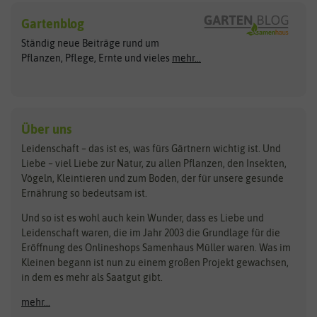
Hersteller
Blumensamen
Gartenblog
Exotische Samen
Arche Noah
Clever Pots
Ständig neue Beiträge rund um
Gemüsesamen
ASB Greenworld
COMPO
Pflanzen, Pflege, Ernte und vieles
mehr...
Gründünger
Keimsprossen
Austrosaat
Culinaris
Kiloware
baza
De Bolster Bio-Samen
Kleintiersaaten
Kräutersamen
Benary
Dobar
Über uns
Loretta-Rasen
Bingenheimer Saatgut
Dürr-Samen
Leidenschaft – das ist es, was fürs Gärtnern wichtig ist. Und
Obstsamen
Liebe – viel Liebe zur Natur, zu allen Pflanzen, den Insekten,
Pilzbrut
BioBalu
elho
Vögeln, Kleintieren und zum Boden, der für unsere gesunde
Rasensamen
Ernährung so bedeutsam ist.
Bionana
Eschenfelder
Steckzwiebeln
Zimmer & Kübelpflanzen
Und so ist es wohl auch kein Wunder, dass es Liebe und
BIOWOL
Feldsaaten Freudenberger
Kataloge
Leidenschaft waren, die im Jahr 2003 die Grundlage für die
Blumicorn
Fertil
Schnäppchen
Eröffnung des Onlineshops Samenhaus Müller waren. Was im
Kleinen begann ist nun zu einem großen Projekt gewachsen,
Bûten Birds
Flora Elite
Anzucht & Gartenzubehör
in dem es mehr als Saatgut gibt.
Bûten Home
Flora Elite Blumenzwiebeln
mehr...
Anzuchtschalen
Buzzy Seeds
Flora Fantastica