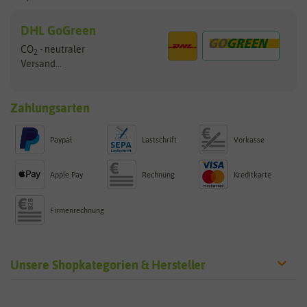
DHL GoGreen
CO
- neutraler
2
Versand...
Zahlungsarten
Paypal
Lastschrift
Vorkasse
Apple Pay
Rechnung
Kreditkarte
Firmenrechnung
Unsere Shopkategorien & Hersteller
Sämereien