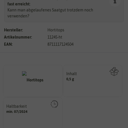
fast erreicht:
Kann man abgelaufenes Saatgut trotzdem noch
verwenden?
Hersteller:
Hortitops
Artikelnummer:
11245-ht
EAN:
8711117124504
Inhalt
0,5 g
Wie viel ist enthalten
Haltbarkeit
sollte.
min. 07/2024
und Pflanzgut sehr gut keimen
Zeitpunkt, bis zu dem das Saat-