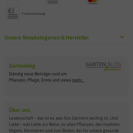
Firmenrechnung
Unsere Shopkategorien & Hersteller
Sämereien
Hersteller
Blumensamen
Gartenblog
Exotische Samen
Arche Noah
Clever Pots
Ständig neue Beiträge rund um
Gemüsesamen
ASB Greenworld
COMPO
Pflanzen, Pflege, Ernte und vieles
mehr...
Gründünger
Keimsprossen
Austrosaat
Culinaris
Kiloware
baza
De Bolster Bio-Samen
Kleintiersaaten
Kräutersamen
Benary
Dobar
Über uns
Loretta-Rasen
Bingenheimer Saatgut
Dürr-Samen
Leidenschaft – das ist es, was fürs Gärtnern wichtig ist. Und
Obstsamen
Liebe – viel Liebe zur Natur, zu allen Pflanzen, den Insekten,
Pilzbrut
BioBalu
elho
Vögeln, Kleintieren und zum Boden, der für unsere gesunde