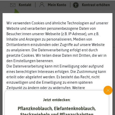
Kontakt
Mein Konto
Kontrast erhöhen
0
0
Wir verwenden Cookies und ähnliche Technologien auf unserer
Website und verarbeiten personenbezogene Daten von
Besucher:innen unserer Webseite (z.B. IP-Adresse), um z.B.
Inhalte und Anzeigen zu personalisieren, Medien von
Drittanbietern einzubinden oder Zugriffe auf unsere Website
zu analysieren. Die Datenverarbeitung erfolgt erst durch
gesetzte Cookies. Wir teilen diese Daten mit Dritten, die wir in
den Einstellungen benennen.
%
80
-
Die Datenverarbeitung kann mit Einwilligung oder aufgrund
eines berechtigten Interesses erfolgen. Die Zustimmung kann
erteilt oder abgelehnt werden. Es besteht das Recht, nicht
einzuwilligen und die Einwilligung zu einem späteren
Zeitpunkt zu ändern oder zu widerrufen. Weitere
Informationen zur Verwendung personenbezogener Daten und
den Diensten erklären wir in unserer
Daten­schutz­erklärung
.
Jetzt entdecken:
Pflanzknoblauch, Elefantenknoblauch,
Essenziell
Statistik
Steckzwiebeln und Pflanzschalotten