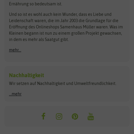
Rasensamen
Ernährung so bedeutsam ist.
Bionana
Eschenfelder
Steckzwiebeln
Zimmer & Kübelpflanzen
Und so ist es wohl auch kein Wunder, dass es Liebe und
BIOWOL
Feldsaaten Freudenberger
Kataloge
Leidenschaft waren, die im Jahr 2003 die Grundlage für die
Blumicorn
Fertil
Schnäppchen
Eröffnung des Onlineshops Samenhaus Müller waren. Was im
Kleinen begann ist nun zu einem großen Projekt gewachsen,
Bûten Birds
Flora Elite
Anzucht & Gartenzubehör
in dem es mehr als Saatgut gibt.
Bûten Home
Flora Elite Blumenzwiebeln
mehr...
Anzuchtschalen
Buzzy Seeds
Flora Fantastica
Anzuchttöpfe
Buzzy Gifts
Florex
Folien, Vliese und Netze
Growblocks, Erde & Dünger
Carl Pabst
Nachhaltigkeit
Heizmatte & Heizkabel
Wir setzen auf Nachhaltigkeit und Umweltfreundlichkeit.
Florissa
Hortitops
Kokos-Quelltabletten
Zimmergewächshaus
Flortis
Jansen Zaden
...mehr
FLORTUS
Jiffy
Gemüsesamen
Franchi Sementi
JUB Holland
Bohnen & Erbsen
Frankonia Samen
Kent & Stowe
Gurkensamen
Kohlsamen
Garland
Kiepenkerl