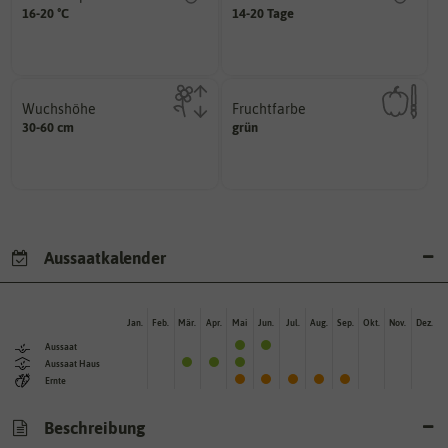
am idealsten?
erste Keimblattpaar zeigt?
16-20 °C
14-20 Tage
für die Keimung des Samenkorns
unter Idealbedingungen das
Welcher Temperatur­bereich ist
Wie lange dauert es, bis sich
Wuchshöhe
Fruchtfarbe
diese Größe erreichen.
hat.
30-60 cm
grün
kann unter Idealumständen
sie nach dem Reifungsprozess
Die ausgewachsene Pflanze
Die Farbe der reifen Frucht, die
Aussaatkalender
Jan.
Feb.
Mär.
Apr.
Mai
Jun.
Jul.
Aug.
Sep.
Okt.
Nov.
Dez.
Aussaat
Aussaat Haus
Ernte
Beschreibung