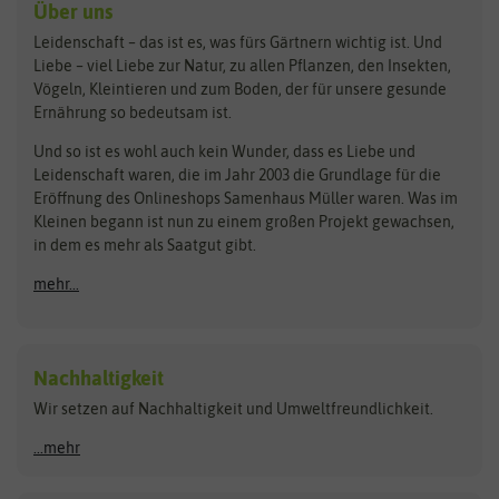
Kräutersamen
Benary
Dobar
Über uns
Loretta-Rasen
Bingenheimer Saatgut
Dürr-Samen
Leidenschaft – das ist es, was fürs Gärtnern wichtig ist. Und
Obstsamen
Liebe – viel Liebe zur Natur, zu allen Pflanzen, den Insekten,
Pilzbrut
BioBalu
elho
Vögeln, Kleintieren und zum Boden, der für unsere gesunde
Rasensamen
Ernährung so bedeutsam ist.
Bionana
Eschenfelder
Steckzwiebeln
Zimmer & Kübelpflanzen
Und so ist es wohl auch kein Wunder, dass es Liebe und
BIOWOL
Feldsaaten Freudenberger
Kataloge
Leidenschaft waren, die im Jahr 2003 die Grundlage für die
Blumicorn
Fertil
Schnäppchen
Eröffnung des Onlineshops Samenhaus Müller waren. Was im
Kleinen begann ist nun zu einem großen Projekt gewachsen,
Bûten Birds
Flora Elite
Anzucht & Gartenzubehör
in dem es mehr als Saatgut gibt.
Bûten Home
Flora Elite Blumenzwiebeln
mehr...
Anzuchtschalen
Buzzy Seeds
Flora Fantastica
Anzuchttöpfe
Buzzy Gifts
Florex
Folien, Vliese und Netze
Growblocks, Erde & Dünger
Carl Pabst
Nachhaltigkeit
Heizmatte & Heizkabel
Wir setzen auf Nachhaltigkeit und Umweltfreundlichkeit.
Florissa
Hortitops
Kokos-Quelltabletten
Zimmergewächshaus
Flortis
Jansen Zaden
...mehr
FLORTUS
Jiffy
Gemüsesamen