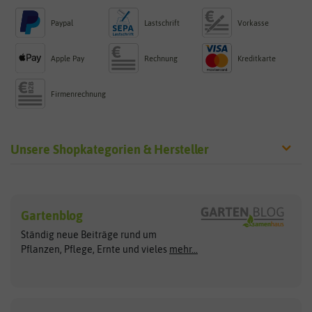
Paypal
Lastschrift
Vorkasse
Apple Pay
Rechnung
Kreditkarte
Firmenrechnung
Unsere Shopkategorien & Hersteller
Sämereien
Hersteller
Blumensamen
Gartenblog
Exotische Samen
Arche Noah
Clever Pots
Ständig neue Beiträge rund um
Gemüsesamen
ASB Greenworld
COMPO
Pflanzen, Pflege, Ernte und vieles
mehr...
Gründünger
Keimsprossen
Austrosaat
Culinaris
Kiloware
baza
De Bolster Bio-Samen
Kleintiersaaten