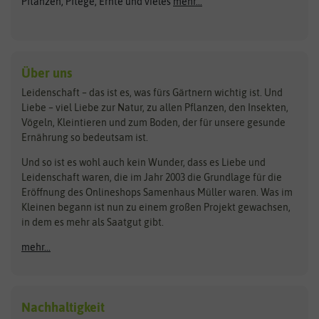
Pflanzen, Pflege, Ernte und vieles
mehr...
Gründünger
Keimsprossen
Austrosaat
Culinaris
Kiloware
baza
De Bolster Bio-Samen
Kleintiersaaten
Kräutersamen
Benary
Dobar
Über uns
Loretta-Rasen
Bingenheimer Saatgut
Dürr-Samen
Leidenschaft – das ist es, was fürs Gärtnern wichtig ist. Und
Obstsamen
Liebe – viel Liebe zur Natur, zu allen Pflanzen, den Insekten,
Pilzbrut
BioBalu
elho
Vögeln, Kleintieren und zum Boden, der für unsere gesunde
Rasensamen
Ernährung so bedeutsam ist.
Bionana
Eschenfelder
Steckzwiebeln
Zimmer & Kübelpflanzen
Und so ist es wohl auch kein Wunder, dass es Liebe und
BIOWOL
Feldsaaten Freudenberger
Kataloge
Leidenschaft waren, die im Jahr 2003 die Grundlage für die
Blumicorn
Fertil
Schnäppchen
Eröffnung des Onlineshops Samenhaus Müller waren. Was im
Kleinen begann ist nun zu einem großen Projekt gewachsen,
Bûten Birds
Flora Elite
Anzucht & Gartenzubehör
in dem es mehr als Saatgut gibt.
Bûten Home
Flora Elite Blumenzwiebeln
mehr...
Anzuchtschalen
Buzzy Seeds
Flora Fantastica
Anzuchttöpfe
Buzzy Gifts
Florex
Folien, Vliese und Netze
Growblocks, Erde & Dünger
Carl Pabst
Nachhaltigkeit
Heizmatte & Heizkabel