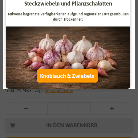
Steckzwiebeln und Pflanzschalotten
Zahlungsdienstleister
Marketing
Teilweise begrenzte Verfügbarkeiten aufgrund regionaler Ertragseinbußen
Externe Medien
Funktional
durch Trockenheit.
Weitere Einstellungen
Vergrößern durch
berühren
Alle akzeptieren
Zichoriensalat Zuckerhut
Alle ablehnen
1,59 €
*
Knoblauch & Zwiebeln
Auswahl akzeptieren
* inkl. 7% MwSt. zzgl.
Versandkosten
IN DEN WARENKORB