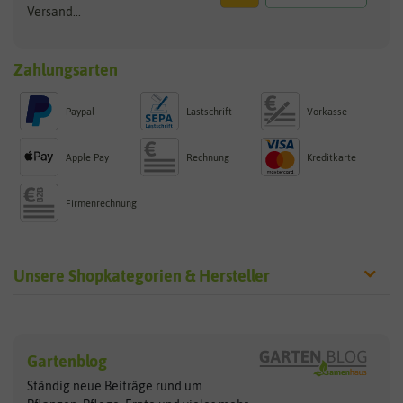
Versand...
Zahlungsarten
Paypal
Lastschrift
Vorkasse
Apple Pay
Rechnung
Kreditkarte
Firmenrechnung
Unsere Shopkategorien & Hersteller
Sämereien
Hersteller
Blumensamen
Gartenblog
Exotische Samen
Arche Noah
Clever Pots
Ständig neue Beiträge rund um
Gemüsesamen
ASB Greenworld
COMPO