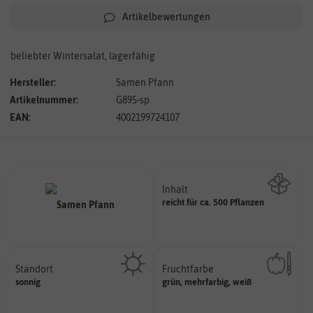
Artikelbewertungen
beliebter Wintersalat, lagerfähig
Hersteller:
Samen Pfann
Artikelnummer:
G895-sp
EAN:
4002199724107
Inhalt
reicht für ca. 500 Pflanzen
Wie viel ist enthalten
Standort
Fruchtfarbe
sonnig, vollsonnig)
hat.
sonnig
grün, mehrfarbig, weiß
Pflanze? (schattig, halbschattig,
sie nach dem Reifungsprozess
Wie viel Licht benötigt die
Die Farbe der reifen Frucht, die