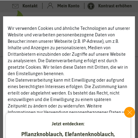
Kontakt
Mein Konto
Kontrast erhöhen
0
0
Wir verwenden Cookies und ähnliche Technologien auf unserer
Website und verarbeiten personenbezogene Daten von
Besucher:innen unserer Webseite (z.B. IP-Adresse), um z.B.
Inhalte und Anzeigen zu personalisieren, Medien von
Drittanbietern einzubinden oder Zugriffe auf unsere Website
zu analysieren. Die Datenverarbeitung erfolgt erst durch
gesetzte Cookies. Wir teilen diese Daten mit Dritten, die wir in
den Einstellungen benennen.
Die Datenverarbeitung kann mit Einwilligung oder aufgrund
eines berechtigten Interesses erfolgen. Die Zustimmung kann
erteilt oder abgelehnt werden. Es besteht das Recht, nicht
einzuwilligen und die Einwilligung zu einem späteren
Zeitpunkt zu ändern oder zu widerrufen. Weitere
Informationen zur Verwendung personenbezogener Daten und
den Diensten erklären wir in unserer
Daten­schutz­erklärung
.
Jetzt entdecken:
Pflanzknoblauch, Elefantenknoblauch,
Essenziell
Statistik