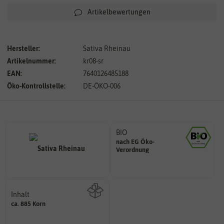
Artikelbewertungen
Hersteller:
Sativa Rheinau
Artikelnummer:
kr08-sr
EAN:
7640126485188
Öko-Kontrollstelle:
DE-ÖKO-006
BIO
nach EG Öko-
Landwirtschaft arbeiten.
Verordnung
den Richtlinien der biologischen
Saatgut aus Betrieben, die nach
Inhalt
ca. 885 Korn
Wie viel ist enthalten