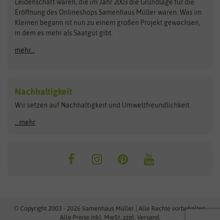
Kataloge
Leidenschaft waren, die im Jahr 2003 die Grundlage für die
Blumicorn
Fertil
Schnäppchen
Eröffnung des Onlineshops Samenhaus Müller waren. Was im
Kleinen begann ist nun zu einem großen Projekt gewachsen,
Bûten Birds
Flora Elite
Anzucht & Gartenzubehör
in dem es mehr als Saatgut gibt.
Bûten Home
Flora Elite Blumenzwiebeln
mehr...
Anzuchtschalen
Buzzy Seeds
Flora Fantastica
Anzuchttöpfe
Buzzy Gifts
Florex
Folien, Vliese und Netze
Growblocks, Erde & Dünger
Carl Pabst
Nachhaltigkeit
Heizmatte & Heizkabel
Wir setzen auf Nachhaltigkeit und Umweltfreundlichkeit.
Florissa
Hortitops
Kokos-Quelltabletten
Zimmergewächshaus
Flortis
Jansen Zaden
...mehr
FLORTUS
Jiffy
Gemüsesamen
Franchi Sementi
JUB Holland
Bohnen & Erbsen
Frankonia Samen
Kent & Stowe
Gurkensamen
Kohlsamen
Garland
Kiepenkerl
Kürbissamen
Gardissimo
kixx
Lauchsamen
© Copyright 2003 - 2026 Samenhaus Müller | Alle Rechte vorbehalten.
Maissamen
Alle Preise inkl. MwSt. zzgl. Versand.
GEVO
Küpper