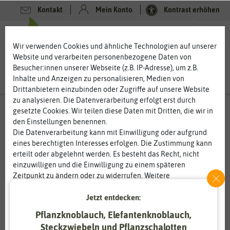
Kontakt
Mein Konto
Kontrast erhöhen
0
0
Wir verwenden Cookies und ähnliche Technologien auf unserer
Website und verarbeiten personenbezogene Daten von
Besucher:innen unserer Webseite (z.B. IP-Adresse), um z.B.
Inhalte und Anzeigen zu personalisieren, Medien von
Drittanbietern einzubinden oder Zugriffe auf unsere Website
zu analysieren. Die Datenverarbeitung erfolgt erst durch
gesetzte Cookies. Wir teilen diese Daten mit Dritten, die wir in
den Einstellungen benennen.
Die Datenverarbeitung kann mit Einwilligung oder aufgrund
eines berechtigten Interesses erfolgen. Die Zustimmung kann
erteilt oder abgelehnt werden. Es besteht das Recht, nicht
einzuwilligen und die Einwilligung zu einem späteren
Zeitpunkt zu ändern oder zu widerrufen. Weitere
Informationen zur Verwendung personenbezogener Daten und
Jetzt entdecken:
den Diensten erklären wir in unserer
Daten­schutz­erklärung
.
Pflanzknoblauch, Elefantenknoblauch,
Essenziell
Statistik
Steckzwiebeln und Pflanzschalotten