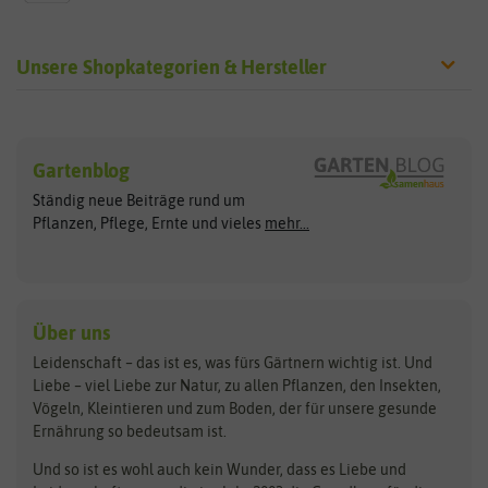
Unsere Shopkategorien & Hersteller
Sämereien
Hersteller
Blumensamen
Gartenblog
Exotische Samen
Arche Noah
Clever Pots
Ständig neue Beiträge rund um
Gemüsesamen
ASB Greenworld
COMPO
Pflanzen, Pflege, Ernte und vieles
mehr...
Gründünger
Keimsprossen
Austrosaat
Culinaris
Kiloware
baza
De Bolster Bio-Samen
Kleintiersaaten
Kräutersamen
Benary
Dobar
Über uns
Loretta-Rasen
Bingenheimer Saatgut
Dürr-Samen
Leidenschaft – das ist es, was fürs Gärtnern wichtig ist. Und
Obstsamen
Liebe – viel Liebe zur Natur, zu allen Pflanzen, den Insekten,
Pilzbrut
BioBalu
elho
Vögeln, Kleintieren und zum Boden, der für unsere gesunde
Rasensamen
Ernährung so bedeutsam ist.
Bionana
Eschenfelder
Steckzwiebeln
Zimmer & Kübelpflanzen
Und so ist es wohl auch kein Wunder, dass es Liebe und
BIOWOL
Feldsaaten Freudenberger