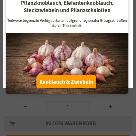
Pflanzknoblauch, Elefantenknoblauch,
Zahlungsdienstleister
Marketing
Steckzwiebeln und Pflanzschalotten
Externe Medien
Funktional
Teilweise begrenzte Verfügbarkeiten aufgrund regionaler Ertragseinbußen
durch Trockenheit.
Weitere Einstellungen
Vergrößern durch berühren
Alle akzeptieren
BIO Zuckermais Golden Bantam
Alle ablehnen
2,99 €
*
Auswahl akzeptieren
Knoblauch & Zwiebeln
* inkl. 7% MwSt. zzgl.
Versandkosten
IN DEN WARENKORB