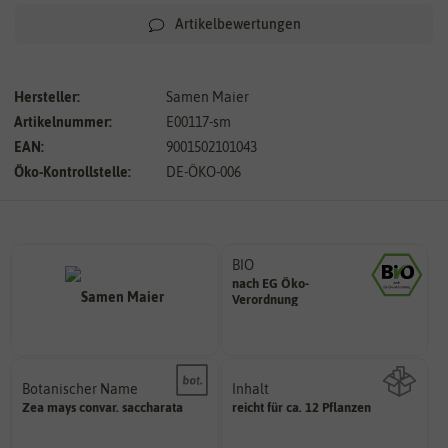
Artikelbewertungen
Hersteller:
Samen Maier
Artikelnummer:
E00117-sm
EAN:
9001502101043
Öko-Kontrollstelle:
DE-ÖKO-006
BIO
nach EG Öko-
Landwirtschaft arbeiten.
Verordnung
den Richtlinien der biologischen
Saatgut aus Betrieben, die nach
Botanischer Name
Inhalt
Bestimmung der Pflanze.
Zea
mays
convar. saccharata
reicht für ca. 12 Pflanzen
Namen zur eindeutigen
Wie viel ist enthalten
Der botanische (lateinische)