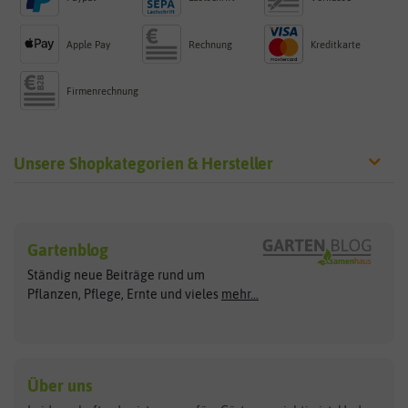
Apple Pay
Rechnung
Kreditkarte
Firmenrechnung
Unsere Shopkategorien & Hersteller
Sämereien
Hersteller
Blumensamen
Gartenblog
Exotische Samen
Arche Noah
Clever Pots
Ständig neue Beiträge rund um
Gemüsesamen
ASB Greenworld
COMPO
Pflanzen, Pflege, Ernte und vieles
mehr...
Gründünger
Keimsprossen
Austrosaat
Culinaris
Kiloware
baza
De Bolster Bio-Samen
Kleintiersaaten
Kräutersamen
Benary
Dobar
Über uns
Loretta-Rasen