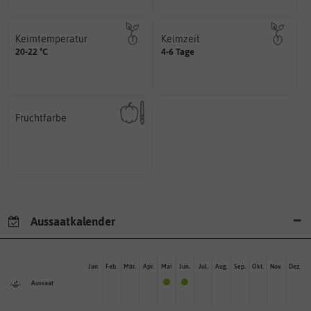
Keimtemperatur
Keimzeit
am idealsten?
erste Keimblattpaar zeigt?
20-22 °C
4-6 Tage
für die Keimung des Samenkorns
unter Idealbedingungen das
Welcher Temperatur­bereich ist
Wie lange dauert es, bis sich
Fruchtfarbe
hat.
sie nach dem Reifungsprozess
Die Farbe der reifen Frucht, die
Aussaatkalender
Jan.
Feb.
Mär.
Apr.
Mai
Jun.
Jul.
Aug.
Sep.
Okt.
Nov.
Dez.
Aussaat