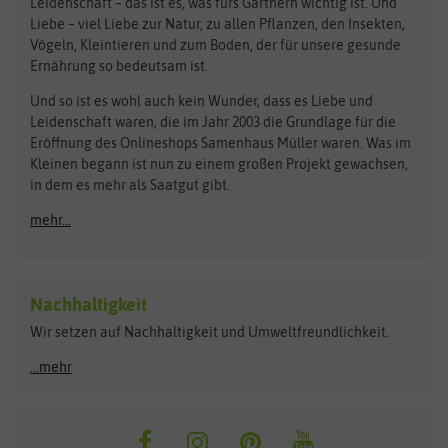
Bingenheimer Saatgut
Dürr-Samen
Leidenschaft – das ist es, was fürs Gärtnern wichtig ist. Und
Obstsamen
Liebe – viel Liebe zur Natur, zu allen Pflanzen, den Insekten,
Pilzbrut
BioBalu
elho
Vögeln, Kleintieren und zum Boden, der für unsere gesunde
Rasensamen
Ernährung so bedeutsam ist.
Bionana
Eschenfelder
Steckzwiebeln
Zimmer & Kübelpflanzen
Und so ist es wohl auch kein Wunder, dass es Liebe und
BIOWOL
Feldsaaten Freudenberger
Kataloge
Leidenschaft waren, die im Jahr 2003 die Grundlage für die
Blumicorn
Fertil
Schnäppchen
Eröffnung des Onlineshops Samenhaus Müller waren. Was im
Kleinen begann ist nun zu einem großen Projekt gewachsen,
Bûten Birds
Flora Elite
Anzucht & Gartenzubehör
in dem es mehr als Saatgut gibt.
Bûten Home
Flora Elite Blumenzwiebeln
mehr...
Anzuchtschalen
Buzzy Seeds
Flora Fantastica
Anzuchttöpfe
Buzzy Gifts
Florex
Folien, Vliese und Netze
Growblocks, Erde & Dünger
Carl Pabst
Nachhaltigkeit
Heizmatte & Heizkabel
Wir setzen auf Nachhaltigkeit und Umweltfreundlichkeit.
Florissa
Hortitops
Kokos-Quelltabletten
Zimmergewächshaus
Flortis
Jansen Zaden
...mehr
FLORTUS
Jiffy
Gemüsesamen
Franchi Sementi
JUB Holland
Bohnen & Erbsen