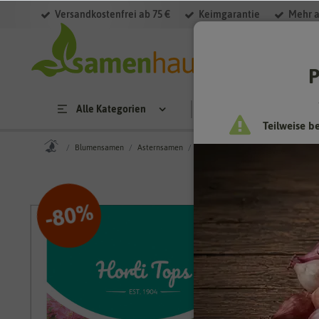
Versandkostenfrei ab 75 €
Keimgarantie
Mehr a
P
Alle Kategorien
Saatgut
Anzucht & 
Teilweise b
Blumensamen
Asternsamen
Zwerg Aster Waldersee [MHD 07/2
%
80
-