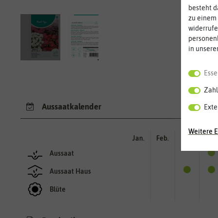
besteht d
zu einem 
widerrufe
personen
in unsere
Esse
Zahl
Aussaatkalender
Exte
Weitere E
Jan.
Feb.
Mär.
Apr.
Aussaat
Aussaat Haus
Blüte