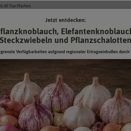
ls 60 Top-Marken
Jetzt entdecken:
Su
flanzknoblauch, Elefantenknoblauc
Steckzwiebeln und Pflanzschalotte
Gartenzubehör
Gründünger & -düngung
Pflanzgut
Keimspros
egrenzte Verfügbarkeiten aufgrund regionaler Ertragseinbußen durch 
024]
Zwerg Aster Waldersee [MHD 07/2024]
Mindesthaltbarkeitsdatum (MHD) überschritten oder
fast erreicht:
Kann man abgelaufenes Saatgut trotzdem noch
verwenden?