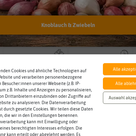
Hersteller:
Hortitops
Artikelnummer:
14105-ht
Knoblauch & Zwiebeln
EAN:
8711117410508
Inhalt
Haltbarkeit
sollte.
Wie viel ist enthalten
und Pflanzgut sehr gut keimen
0,4 g
min. 07/2024
Zeitpunkt, bis zu dem das Saat-
Alle akzept
enden Cookies und ähnliche Technologien auf
Website und verarbeiten personenbezogene
 Besucher:innen unserer Webseite (z.B. IP-
Alle ableh
Blütenfarbe
auch mehrfarbig sein.
 um z.B. Inhalte und Anzeigen zu personalisieren,
pink, rot, violett, weiß
Wie ist die Blüte eingefärbt? Kann
n Drittanbietern einzubinden oder Zugriffe auf
Auswahl akze
bsite zu analysieren. Die Datenverarbeitung
rst durch gesetzte Cookies. Wir teilen diese Daten
en, die wir in den Einstellungen benennen.
verarbeitung kann mit Einwilligung oder
eines berechtigten Interesses erfolgen. Die
g kann erteilt oder abgelehnt werden. Es