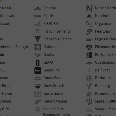
er
e Noah
Florissa
Nelson Gard
Greenworld
Flortis
Neudorff
rosaat
FLORTUS
Orga.nico
Franchi Sementi
Pearl Jars
ry
Frankonia Samen
Pegasus Dre
enheimer Saatgut
Garland
Pilzmännch
alu
Gardissimo
ProSpecieRa
ana
GEVO
Quedlinburg
WOL
Greenline
ReinSaat
icorn
Grüne Oase
ReNatura
n Birds
Grow-Grow Nut
Romberg
n Home
Gusta Garden
Rosenfellne
y Seeds
Hauert Manna
Saatgut Dil
 Gifts
Holland Park
Saatgut Man
Blumenzwiebeln