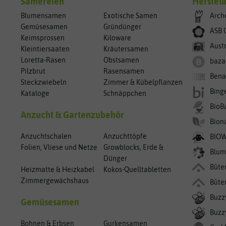
Sämereien
Herstell
Blumensamen
Exotische Samen
Arch
Gemüsesamen
Gründünger
ASB 
Keimsprossen
Kiloware
Aust
Kleintiersaaten
Kräutersamen
Loretta-Rasen
Obstsamen
baza
Pilzbrut
Rasensamen
Bena
Steckzwiebeln
Zimmer & Kübelpflanzen
Bing
Kataloge
Schnäppchen
BioB
Anzucht & Gartenzubehör
Bion
Anzuchtschalen
Anzuchttöpfe
BIO
Folien, Vliese und Netze
Growblocks, Erde &
Blum
Dünger
Bûte
Heizmatte & Heizkabel
Kokos-Quelltabletten
Zimmergewächshaus
Bûte
Buzz
Gemüsesamen
Buzzy
Bohnen & Erbsen
Gurkensamen