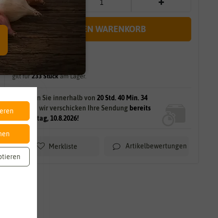
IN DEN WARENKORB
sofort lieferbar
gilt für
233
Stück
am Lager.
Bestellen Sie innerhalb von
20 Std. 40 Min. 33
Sek.
und wir verschicken Ihre Sendung
bereits
ieren
am Montag, 10.8.2026!
nen
Artikelbewertungen
Merkliste
ptieren