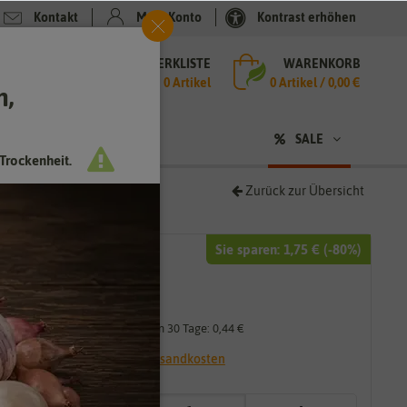
Kontakt
Mein Konto
Kontrast erhöhen
MERKLISTE
WARENKORB
che
0 Artikel
0
Artikel /
0,00 €
h,
n
sen
❤ für Tiere
SALE
Trockenheit.
Zurück zur Übersicht
Sie sparen:
1,75 €
(-
80
%)
2,19 €
0,44 €
*
Niedrigster Preis der letzten 30 Tage:
0,44 €
* inkl. 7% MwSt. zzgl.
Versandkosten