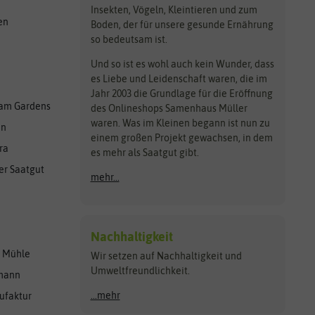
Insekten, Vögeln, Kleintieren und zum
en
Boden, der für unsere gesunde Ernährung
so bedeutsam ist.
Und so ist es wohl auch kein Wunder, dass
es Liebe und Leidenschaft waren, die im
Jahr 2003 die Grundlage für die Eröffnung
am Gardens
des Onlineshops Samenhaus Müller
waren. Was im Kleinen begann ist nun zu
en
einem großen Projekt gewachsen, in dem
ra
es mehr als Saatgut gibt.
er Saatgut
mehr...
Nachhaltigkeit
r Mühle
Wir setzen auf Nachhaltigkeit und
Umweltfreundlichkeit.
lmann
...mehr
ufaktur