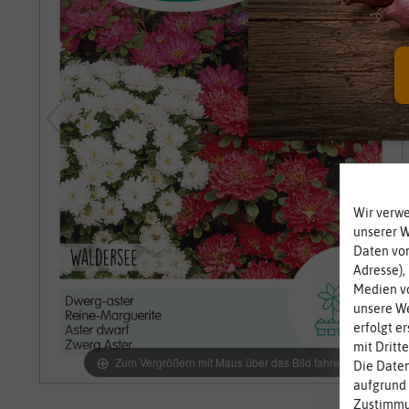
Wir verw
unserer 
Daten von
Adresse),
Medien vo
unsere We
erfolgt e
mit Dritt
Zum Vergrößern mit Maus über das Bild fahren
Die Daten
aufgrund 
Zustimmun