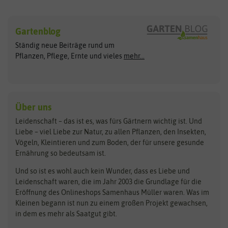
Sämereien
Hersteller
Blumensamen
Gartenblog
Exotische Samen
Arche Noah
Clever Pots
Ständig neue Beiträge rund um
Gemüsesamen
ASB Greenworld
COMPO
Pflanzen, Pflege, Ernte und vieles
mehr...
Gründünger
Keimsprossen
Austrosaat
Culinaris
Kiloware
baza
De Bolster Bio-Samen
Kleintiersaaten
Kräutersamen
Benary
Dobar
Über uns
Loretta-Rasen
Bingenheimer Saatgut
Dürr-Samen
Leidenschaft – das ist es, was fürs Gärtnern wichtig ist. Und
Obstsamen
Liebe – viel Liebe zur Natur, zu allen Pflanzen, den Insekten,
Pilzbrut
BioBalu
elho
Vögeln, Kleintieren und zum Boden, der für unsere gesunde
Rasensamen
Ernährung so bedeutsam ist.
Bionana
Eschenfelder
Steckzwiebeln
Zimmer & Kübelpflanzen
Und so ist es wohl auch kein Wunder, dass es Liebe und
BIOWOL
Feldsaaten Freudenberger
Kataloge
Leidenschaft waren, die im Jahr 2003 die Grundlage für die
Blumicorn
Fertil
Schnäppchen
Eröffnung des Onlineshops Samenhaus Müller waren. Was im
Kleinen begann ist nun zu einem großen Projekt gewachsen,
Bûten Birds
Flora Elite
Anzucht & Gartenzubehör
in dem es mehr als Saatgut gibt.
Bûten Home
Flora Elite Blumenzwiebeln