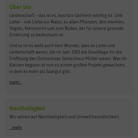
Kräutersamen
Benary
Dobar
Über uns
Loretta-Rasen
Bingenheimer Saatgut
Dürr-Samen
Leidenschaft – das ist es, was fürs Gärtnern wichtig ist. Und
Obstsamen
Liebe – viel Liebe zur Natur, zu allen Pflanzen, den Insekten,
Pilzbrut
BioBalu
elho
Vögeln, Kleintieren und zum Boden, der für unsere gesunde
Rasensamen
Ernährung so bedeutsam ist.
Bionana
Eschenfelder
Steckzwiebeln
Zimmer & Kübelpflanzen
Und so ist es wohl auch kein Wunder, dass es Liebe und
BIOWOL
Feldsaaten Freudenberger
Kataloge
Leidenschaft waren, die im Jahr 2003 die Grundlage für die
Blumicorn
Fertil
Schnäppchen
Eröffnung des Onlineshops Samenhaus Müller waren. Was im
Kleinen begann ist nun zu einem großen Projekt gewachsen,
Bûten Birds
Flora Elite
Anzucht & Gartenzubehör
in dem es mehr als Saatgut gibt.
Bûten Home
Flora Elite Blumenzwiebeln
mehr...
Anzuchtschalen
Buzzy Seeds
Flora Fantastica
Anzuchttöpfe
Buzzy Gifts
Florex
Folien, Vliese und Netze
Growblocks, Erde & Dünger
Carl Pabst
Nachhaltigkeit
Heizmatte & Heizkabel
Wir setzen auf Nachhaltigkeit und Umweltfreundlichkeit.
Florissa
Hortitops
Kokos-Quelltabletten
Zimmergewächshaus
Flortis
Jansen Zaden
...mehr
FLORTUS
Jiffy