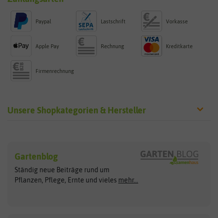
Paypal
Lastschrift
Vorkasse
Apple Pay
Rechnung
Kreditkarte
Firmenrechnung
Unsere Shopkategorien & Hersteller
Sämereien
Hersteller
Blumensamen
Gartenblog
Exotische Samen
Arche Noah
Clever Pots
Ständig neue Beiträge rund um
Gemüsesamen
ASB Greenworld
COMPO
Pflanzen, Pflege, Ernte und vieles
mehr...
Gründünger
Keimsprossen
Austrosaat
Culinaris
Kiloware
baza
De Bolster Bio-Samen
Kleintiersaaten