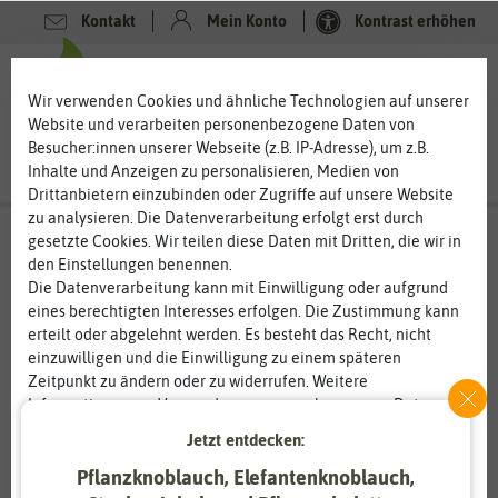
Kontakt
Mein Konto
Kontrast erhöhen
0
0
Wir verwenden Cookies und ähnliche Technologien auf unserer
Website und verarbeiten personenbezogene Daten von
Besucher:innen unserer Webseite (z.B. IP-Adresse), um z.B.
Inhalte und Anzeigen zu personalisieren, Medien von
Drittanbietern einzubinden oder Zugriffe auf unsere Website
zu analysieren. Die Datenverarbeitung erfolgt erst durch
gesetzte Cookies. Wir teilen diese Daten mit Dritten, die wir in
den Einstellungen benennen.
Die Datenverarbeitung kann mit Einwilligung oder aufgrund
eines berechtigten Interesses erfolgen. Die Zustimmung kann
erteilt oder abgelehnt werden. Es besteht das Recht, nicht
einzuwilligen und die Einwilligung zu einem späteren
Zeitpunkt zu ändern oder zu widerrufen. Weitere
Informationen zur Verwendung personenbezogener Daten und
den Diensten erklären wir in unserer
Daten­schutz­erklärung
.
Jetzt entdecken:
Pflanzknoblauch, Elefantenknoblauch,
Essenziell
Statistik