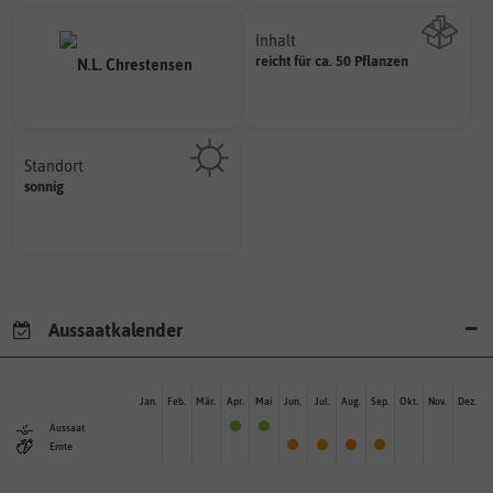
Inhalt
reicht für ca. 50 Pflanzen
Wie viel ist enthalten
Standort
sonnig, vollsonnig)
sonnig
Pflanze? (schattig, halbschattig,
Wie viel Licht benötigt die
Aussaatkalender
Jan.
Feb.
Mär.
Apr.
Mai
Jun.
Jul.
Aug.
Sep.
Okt.
Nov.
Dez.
Aussaat
Ernte